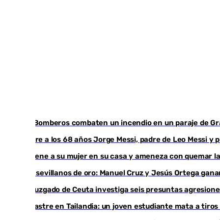
Los Bomberos combaten un incendio en un paraje de G
Muere a los 68 años Jorge Messi, padre de Leo Messi y 
Retiene a su mujer en su casa y ameneza con quemar la
Dos sevillanos de oro: Manuel Cruz y Jesús Ortega ga
Un juzgado de Ceuta investiga seis presuntas agresione
Desastre en Tailandia: un joven estudiante mata a tiros