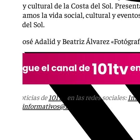
social y cultural de la Costa del Sol. Presen
Analizamos la vida social, cultural y event
Costa del Sol.
Juan José Adalid y Beatriz Álvarez «Fotógr
Más noticias de
101TV
en las redes sociales:
Ins
correo
informativos@101tv.es
Tags: