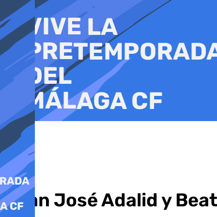
Ir
al
contenido
Juan José Adalid y Bea