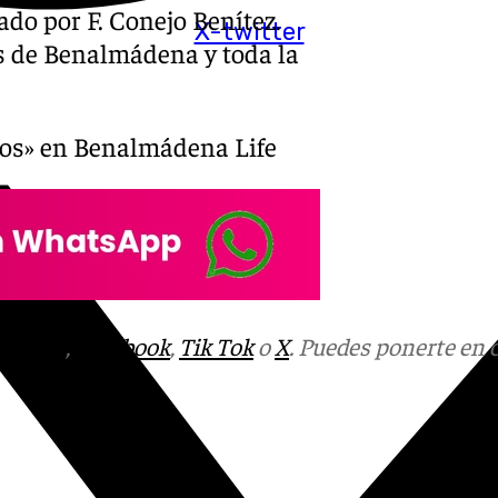
tado por F. Conejo Benítez.
X-twitter
os de Benalmádena y toda la
afos» en Benalmádena Life
tagram
,
Facebook
,
Tik Tok
o
X
. Puedes ponerte en 