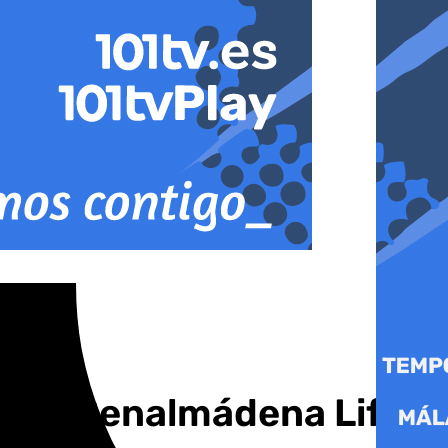
» en Benalmádena Life