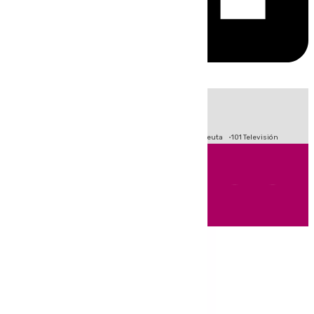
HOY
|
Fútbol
Primera División
LaLiga
Crisis Migratoria en Ceuta
101 Televisión
Andalucía