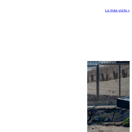
Lo más visto >
Más noticias
Ver más >