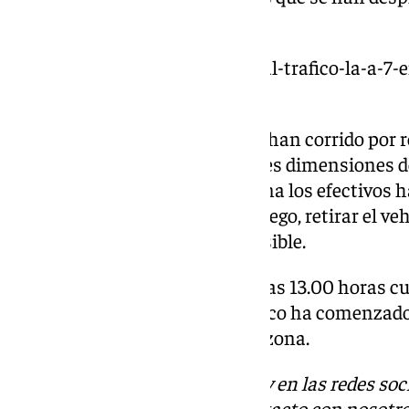
los hechos.
https://www.101tv.es/cerrada-al-trafico-la-a-7-
un-camion/
Los primeros vídeos del suceso han corrido por r
apreciarse un camión de grandes dimensiones d
carretera. A lo largo de la mañana los efectivos
contrarreloj para extinguir el fuego, retirar el ve
abrir con la mayor celeridad posible.
Finalmente ha sido en torno a las 13.00 horas cu
por completo al tráfico y el atasco ha comenza
este sigue siendo intenso en la zona.
Descubre más noticias de 101Tv en las redes soc
Tok
o
X
. Puedes ponerte en contacto con nosotro