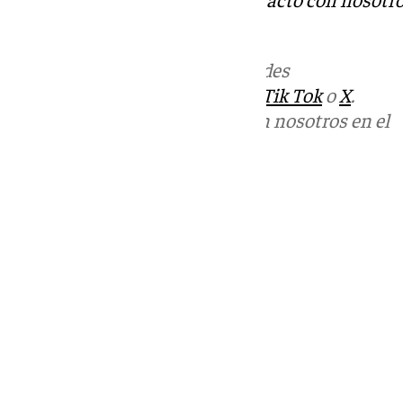
informativos@101tv.es
.
Más noticias de
101TV
en las redes
sociales:
Instagram
,
Facebook
,
Tik Tok
o
X
.
Puedes ponerte en contacto con nosotros en el
correo
informativos@101tv.es
Tags:
Últimas noticias