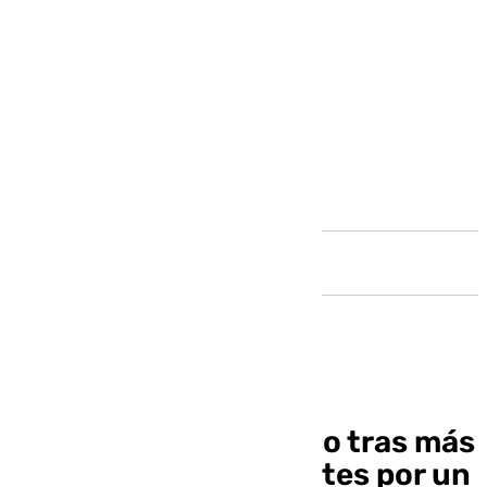
Andalucía
La A-7 reabre al tráfico tras más
de cinco horas de cortes por un