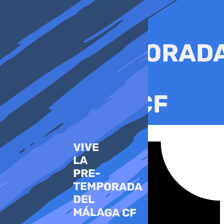
Ir
al
contenido
Tiktok