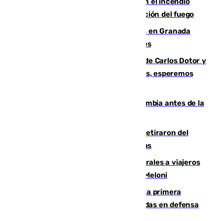
Activado el nivel 2 de emergencia en el incendio
forestal de Niebla por la compleja evolución del fuego
Controlado un incendio de rastrojos en Granada
junto a la autovía y al Callejón de Nogales
Juanfran Funes, sobre las lesiones de Carlos Dotor y
Fernando Calero: “Estamos preocupados, esperemos
que no sea nada”
Felipe VI refuerza los lazos con Colombia antes de la
llegada del nuevo presidente
Fernando Calero y Carlos Dotor se retiraron del
encuentro contra el Ceuta con molestias
España restablece controles temporales a viajeros
procedentes de Italia como repuesta a Meloni
El Málaga cae ante el Ceuta y suma la primera
derrota de la pretemporada dejando dudas en defensa