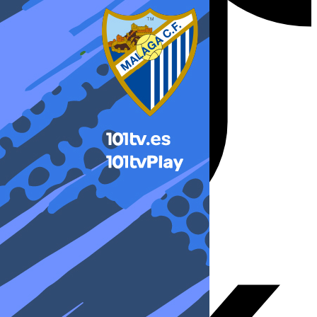
X-twitter