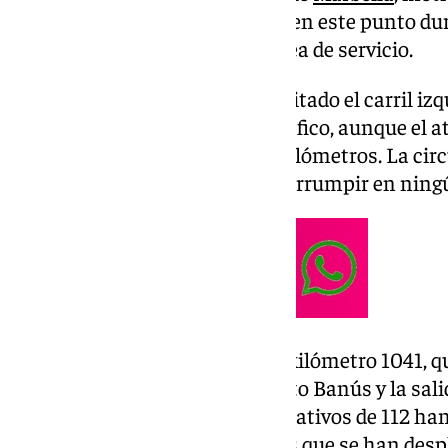
permanecido cerrada al tráfico en este punto dur
permitiéndose el paso por el área de servicio.
Pasadas unas horas se ha habilitado el carril izqu
ha servido para hacer fluir el tráfico, aunque e
longitud hasta superar los 10 kilómetros. La ci
Capital no se ha tenido que interrumpir en ni
El suceso ha tenido lugar en el kilómetro 1041, q
tramo comprendido entre Puerto Banús y la salida
Alcántara. Con el aviso, los operativos de 112 han
Bomberos y servicios sanitarios que se han desp