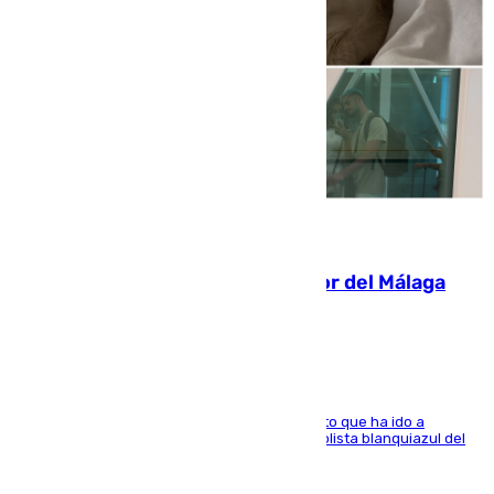
07.08.2026
Isco, la nueva mascota del jugador del Málaga
Dani Lorenzo
El centrocampista marbellí es ‘padre’ de un gato que ha ido a
recoger a Vigo y su nombre es como el exfutbolista blanquiazul del
Arroyo de la Miel