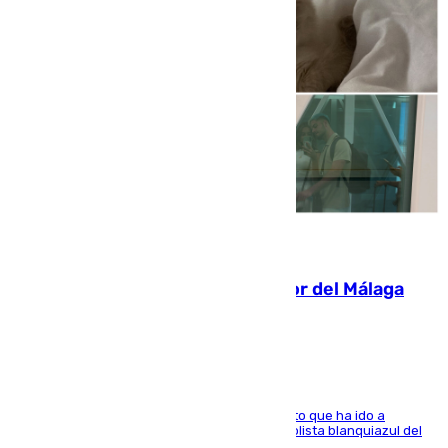
07.08.2026
Isco, la nueva mascota del jugador del Málaga
Dani Lorenzo
El centrocampista marbellí es ‘padre’ de un gato que ha ido a
recoger a Vigo y su nombre es como el exfutbolista blanquiazul del
Arroyo de la Miel