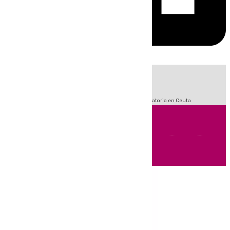
HOY
|
Fútbol
Sucesos
LaLiga
Primera División
Crisis Migratoria en Ceuta
Andalucía