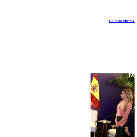
Lo más visto >
Más noticias
Ver más >