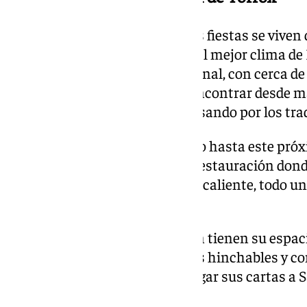
Y si hay un municipio donde las fiestas se viven
ese es
Torrox
. La localidad con el mejor clima d
mercadillo navideño internacional, con cerca d
artesanales donde se pueden encontrar desde m
accesorios para tu mascota, pasando por los tra
El mercadillo, que estará abierto hasta este pró
además con una gran zona de restauración donde
alemana, cerveza, bebida y vino caliente, todo un
comunidad alemana.
Pero los más pequeños también tienen su espaci
zona con atracciones y castillos hinchables y con
días, para que así puedan entregar sus cartas a
la noche del 24 de diciembre.