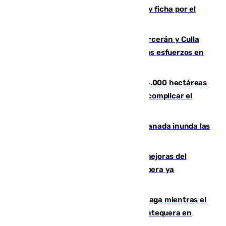
Luca Zidane rompe con el Granada y ficha por el
Leganés
Incendios de Castellón: Sierra Engarcerán y Culla
evolucionan positivamente y centran los esfuerzos en
Tírig
El incendio de Niebla ya supera las 4.000 hectáreas
afectadas y "se espera que se vuelva a complicar el
fuego"
Una tormenta en la provincia de Granada inunda las
calles de Puebla de Don Fadrique
La inversión del Ayuntamiento en mejoras del
entorno del Prado de San Sebastián supera ya
1.600.000 euros
El taró tiñe de niebla la costa de Málaga mientras el
calor se concentra en el interior con Antequera en
aviso amarillo