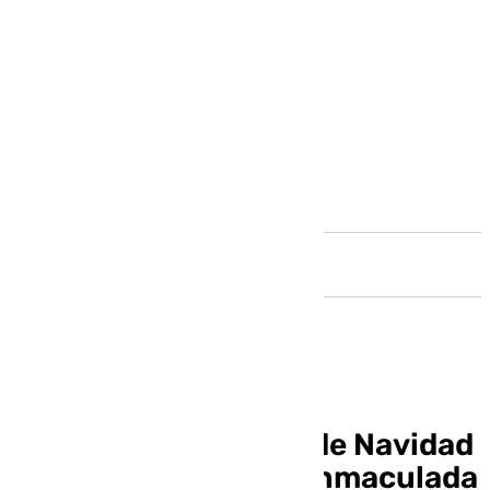
Andalucía
La Axarquía se viste de Navidad
para el puente de la Inmaculada