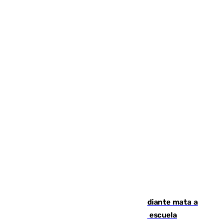
Desastre en Tailandia: un joven estudiante mata a
tiros a sus abuelo y a profesores en una escuela