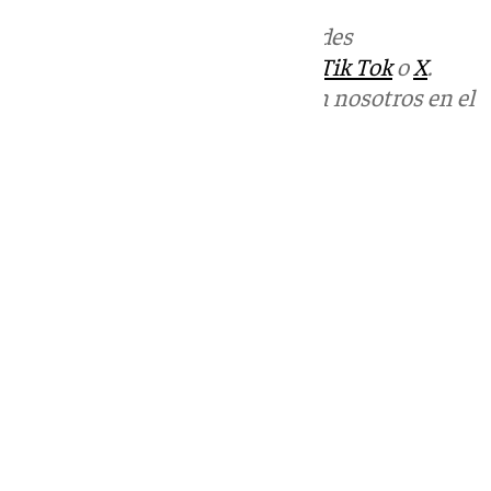
Más noticias de
101TV
en las redes
sociales:
Instagram
,
Facebook
,
Tik Tok
o
X
.
Puedes ponerte en contacto con nosotros en el
correo
informativos@101tv.es
Tags:
Últimas noticias