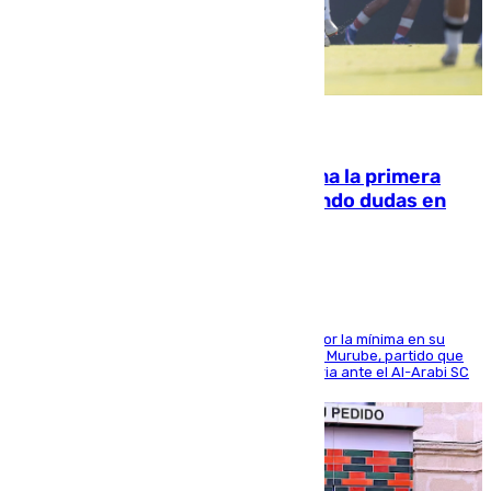
07.08.2026
El Málaga cae ante el Ceuta y suma la primera
derrota de la pretemporada dejando dudas en
defensa
El cuadro dirigido por Juanfran Funes perdió por la mínima en su
envite contra el conjunto caballa en el Alfonso Murube, partido que
se disputó un día después de su primera victoria ante el Al-Arabi SC