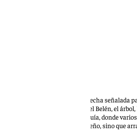
Carlos Rico
viernes, 6 diciembre 2024, 18:04
Compartir:
Este puente de diciembre es la fecha señalada p
navideña en nuestros hogares: el Belén, el árbol,
también la comarca de la Axarquía, donde varios
inaugurado su encendido navideño, sino que arra
infinidad de actividades.