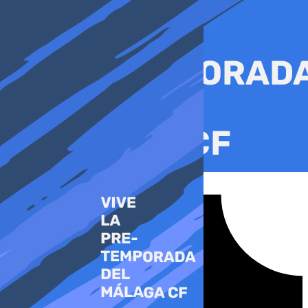
Ir
al
contenido
Tiktok