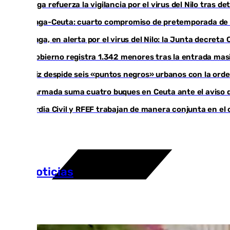
Málaga refuerza la vigilancia por el virus del Nilo tras 
Málaga-Ceuta: cuarto compromiso de pretemporada de l
Málaga, en alerta por el virus del Nilo: la Junta decret
El Gobierno registra 1.342 menores tras la entrada masi
Cádiz despide seis «puntos negros» urbanos con la ord
La Armada suma cuatro buques en Ceuta ante el aviso d
Guardia Civil y RFEF trabajan de manera conjunta en el 
Más noticias
Ver más >