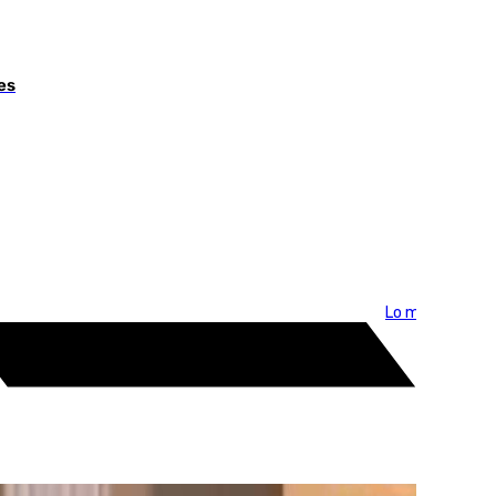
es
Lo más visto >