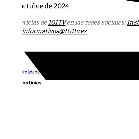
12 de octubre de 2024
Más noticias de
101TV
en las redes sociales:
Ins
correo
informativos@101tv.es
Tags:
Vive Benalmádena
Últimas noticias