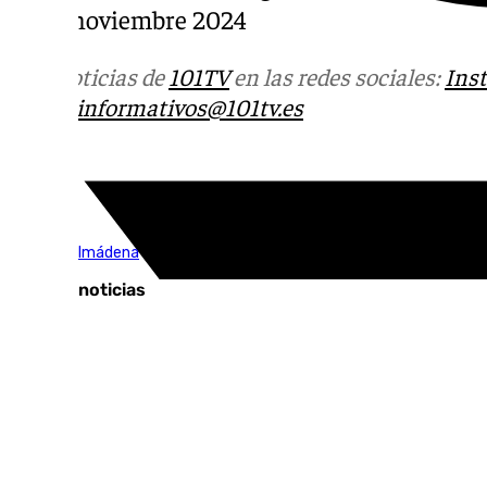
23 de noviembre 2024
Más noticias de
101TV
en las redes sociales:
Ins
correo
informativos@101tv.es
Tags:
Vive Benalmádena
Últimas noticias