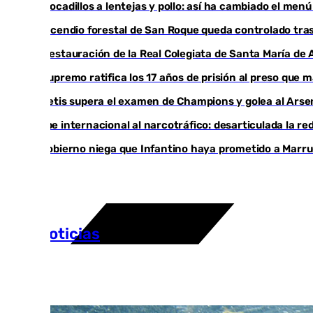
De bocadillos a lentejas y pollo: así ha cambiado el men
El incendio forestal de San Roque queda controlado tras
La restauración de la Real Colegiata de Santa María de 
El Supremo ratifica los 17 años de prisión al preso qu
El Betis supera el examen de Champions y golea al Arsen
Golpe internacional al narcotráfico: desarticulada la re
El Gobierno niega que Infantino haya prometido a Marruec
Más noticias
Ver más >