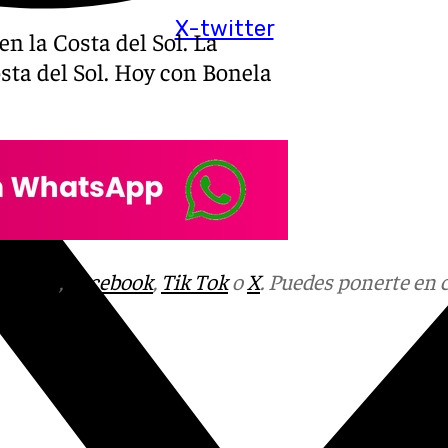
X-twitter
n la Costa del Sol. La
sta del Sol. Hoy con Bonela
tagram
,
Facebook
,
Tik Tok
o
X
. Puedes ponerte en 