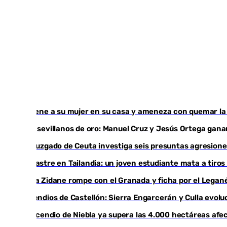
Retiene a su mujer en su casa y ameneza con quemar la 
Dos sevillanos de oro: Manuel Cruz y Jesús Ortega ga
Un juzgado de Ceuta investiga seis presuntas agresione
Desastre en Tailandia: un joven estudiante mata a tiros
Luca Zidane rompe con el Granada y ficha por el Legan
Incendios de Castellón: Sierra Engarcerán y Culla evolu
El incendio de Niebla ya supera las 4.000 hectáreas afe