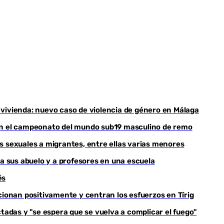
vivienda: nuevo caso de violencia de género en Málaga
nan el campeonato del mundo sub19 masculino de remo
s sexuales a migrantes, entre ellas varias menores
 a sus abuelo y a profesores en una escuela
és
cionan positivamente y centran los esfuerzos en Tírig
ctadas y "se espera que se vuelva a complicar el fuego"