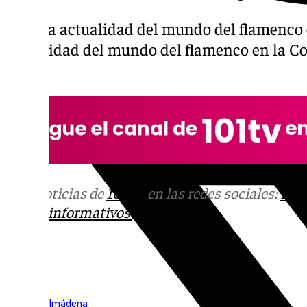
Toda la actualidad del mundo del flamenco e
actualidad del mundo del flamenco en la Co
Hijo».
Más noticias de
101TV
en las redes sociales:
Ins
correo
informativos@101tv.es
Tags:
Vive Benalmádena