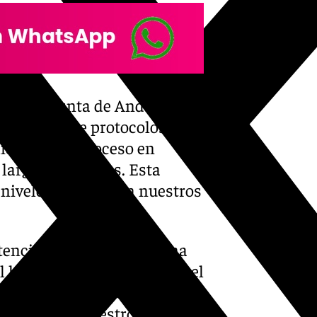
n de la Junta de Andalucía,
mentación de protocolos de
lidad es un proceso en
largo de los años. Esta
 niveles óptimos en nuestros
Atención Infantil Temprana
 logro. «Este certificado es el
 mío, sino de todo el equipo
d de vida de nuestros