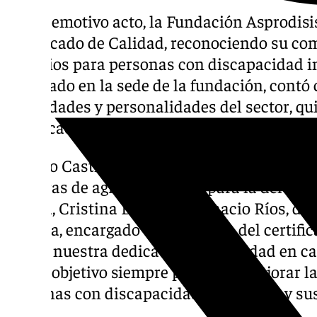
En un emotivo acto, la Fundación Asprodisis
Certificado de Calidad, reconociendo su co
servicios para personas con discapacidad in
celebrado en la sede de la fundación, contó 
autoridades y personalidades del sector, qu
y dedicación de la entidad en favor de sus u
Jacinto Castillo, gerente de Asprodisis, abr
palabras de agradecimiento para la delega
Ronda, Cristina Durán, y a Ignacio Ríos, dir
Pública, encargado de la entrega del certifi
refleja nuestra dedicación a la calidad en 
con el objetivo siempre puesto en mejorar la
personas con discapacidad intelectual y sus 