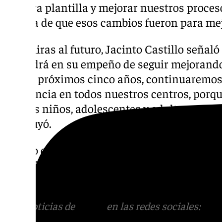
nuestra plantilla y mejorar nuestros proceso
prueba de que esos cambios fueron para mej
Con miras al futuro, Jacinto Castillo señaló
detendrá en su empeño de seguir mejorando.
En los próximos cinco años, continuaremos
excelencia en todos nuestros centros, por
con los niños, adolescentes y adultos con d
concluyó.
El acto culminó con un reconocimiento al es
profesionales y familias que forman parte d
contribuido al éxito de este proceso de certi
Más noticias de
101TV
en las redes sociales:
Ins
correo
informativos@101tv.es