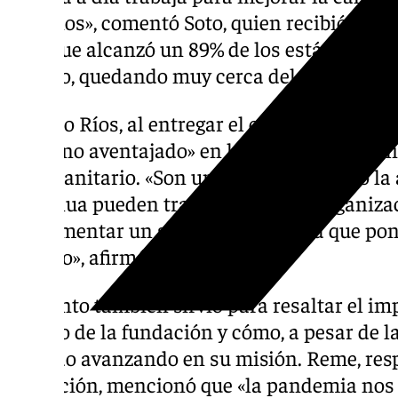
usuarios», comentó Soto, quien recibió el 
CAI, que alcanzó un 89% de los estándares r
óptimo, quedando muy cerca del nivel excel
Ignacio Ríos, al entregar el certificado, des
«alumno aventajado» en la gestión de la cali
sociosanitario. «Son un ejemplo de cómo la 
continua pueden transformar una organiza
implementar un sistema de calidad que pone
de todo», afirmó Ríos.
El evento también sirvió para resaltar el i
trabajo de la fundación y cómo, a pesar de l
seguido avanzando en su misión. Reme, resp
fundación, mencionó que «la pandemia nos