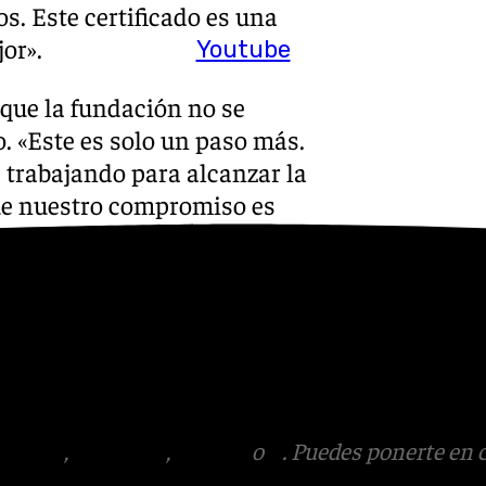
s. Este certificado es una
or».
Youtube
 que la fundación no se
 «Este es solo un paso más.
 trabajando para alcanzar la
que nuestro compromiso es
iscapacidad intelectual»,
fuerzo de todos los
e Asprodisis, quienes han
ficación.
tagram
,
Facebook
,
Tik Tok
o
X
. Puedes ponerte en 