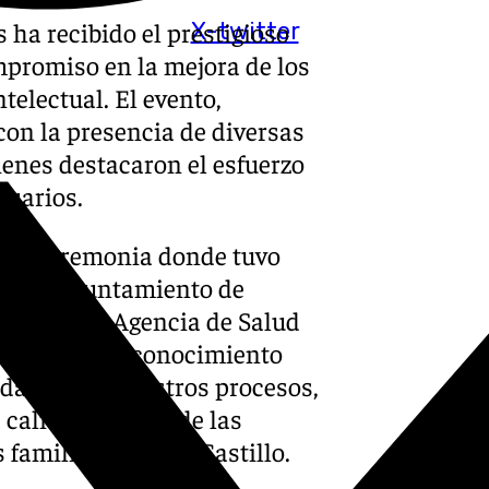
 ha recibido el prestigioso
X-twitter
mpromiso en la mejora de los
telectual. El evento,
con la presencia de diversas
ienes destacaron el esfuerzo
suarios.
ió la ceremonia donde tuvo
da del Ayuntamiento de
ector de la Agencia de Salud
cado. «Este reconocimiento
cada uno de nuestros procesos,
 calidad de vida de las
familias», afirmó Castillo.