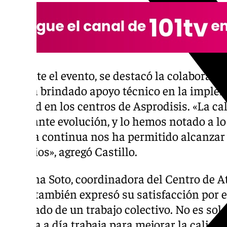
Durante el evento, se destacó la colaboració
que ha brindado apoyo técnico en la imple
calidad en los centros de Asprodisis. «La ca
constante evolución, y lo hemos notado a lo 
mejora continua nos ha permitido alcanzar
servicios», agregó Castillo.
Cristina Soto, coordinadora del Centro de 
(CAI), también expresó su satisfacción por el
resultado de un trabajo colectivo. No es solo
que día a día trabaja para mejorar la calida