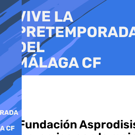
Ir
al
contenido
La Fundación Asprodisis