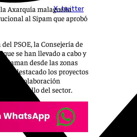
la Axarquía malagueña
X-twitter
ucional al Sipam que aprobó
 del PSOE, la Consejería de
 que se han llevado a cabo y
 reclaman desde las zonas
uz ha destacado los proyectos
ra la colaboración
el desarrollo del sector.