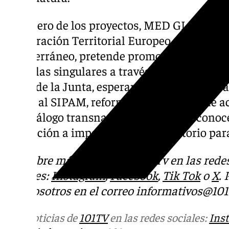
El tercero de los proyectos, MED GIAHS, est
Cooperación Territorial Europeo de los país
Mediterráneo, pretende promover el desarrol
agrícolas singulares a través de modelos de
él, desde la Junta, esperan disponer de estr
ligada al SIPAM, reformular los planes de a
un catálogo transnacional para dar a conoc
Formación a impartir en cada territorio par
Descubre más noticias de 101Tv en las rede
sociales:
Instagram
,
Facebook
,
Tik Tok
o
X
.
con nosotros en el correo
informativos@101t
Más noticias de
101TV
en las redes sociales:
Ins