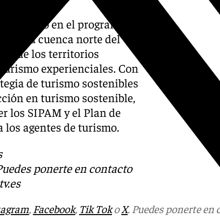
á incluido en el programa de
es de la cuenca norte del
lo de los territorios
 turismo experienciales. Con
ategia de turismo sostenibles
cción en turismo sostenible,
er los SIPAM y el Plan de
a los agentes de turismo.
s
 Puedes ponerte en contacto
v.es
tagram
,
Facebook
,
Tik Tok
o
X
. Puedes ponerte en 