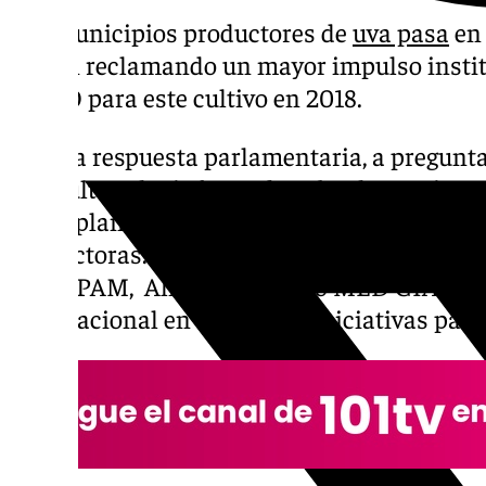
Los municipios productores de
uva pasa
en 
siguen reclamando un mayor impulso instit
la FAO para este cultivo en 2018.
En una respuesta parlamentaria, a pregunta
Agricultura ha informado sobre las acciones
están planificando para dar el impulso que
productoras. Entre ellas, el Gobierno andal
VALSIPAM, Alianza SIPAM o MED GIAHS pa
internacional en diferentes iniciativas para 