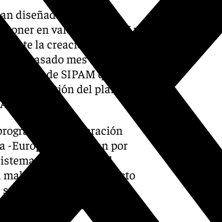
 han diseñado paquetes
a poner en valor los SIPAM y
diante la creación de una red
irmó el pasado mes de marzo
ón Europea de SIPAM que
para la gestión del plan de
FAO.
 programa de cooperación
a -Europa, se integran por
 Sistema Importante del
a malagueña en un proyecto
e se quieren hacer
udiar potencialidad de