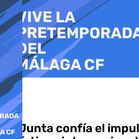
Ir
al
contenido
La Junta confía el impu