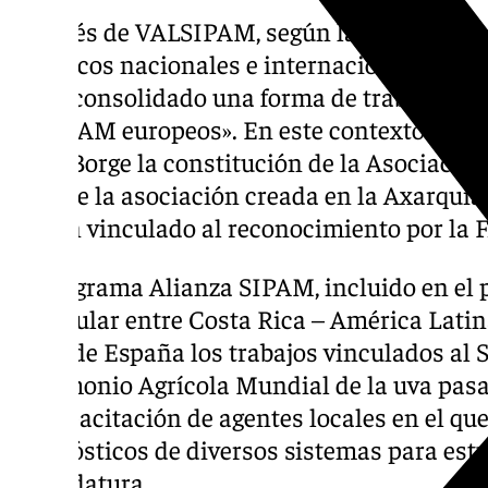
A través de VALSIPAM, según la Junta, «se
turísticos nacionales e internacionales par
se ha consolidado una forma de trabajar me
de SIPAM europeos». En este contexto se f
en El Borge la constitución de la Asociaci
preside la asociación creada en la Axarquía 
acción vinculado al reconocimiento por la 
El programa Alianza SIPAM, incluido en el
triangular entre Costa Rica – América Latin
parte de España los trabajos vinculados al
Patrimonio Agrícola Mundial de la uva pas
de capacitación de agentes locales en el qu
diagnósticos de diversos sistemas para est
candidatura.