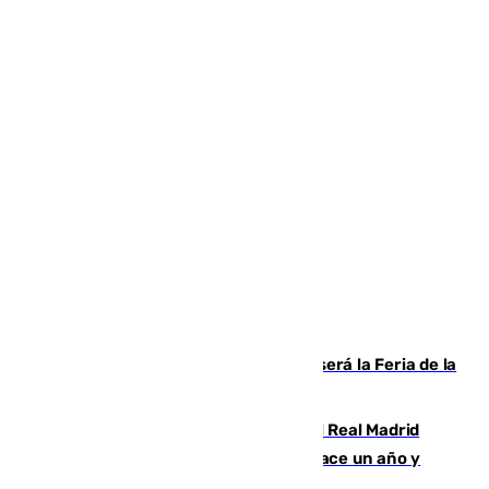
Talleres, escape room y música: así será la Feria de la
Juventud Cofrade de Málaga
El fichaje más caro de la historia del Real Madrid
costaba 105 millones de euros menos hace un año y
jugaba en Leganés