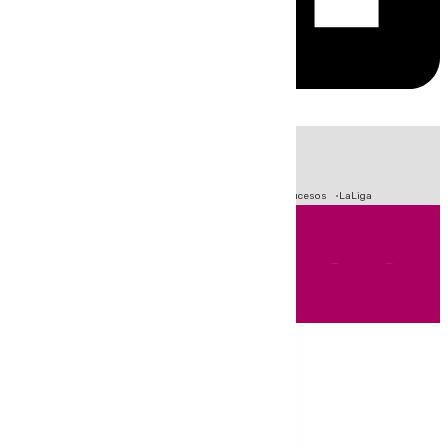
HOY
|
Fútbol
Primera División
Crisis Migratoria en Ceuta
Sucesos
LaLiga
Andalucía