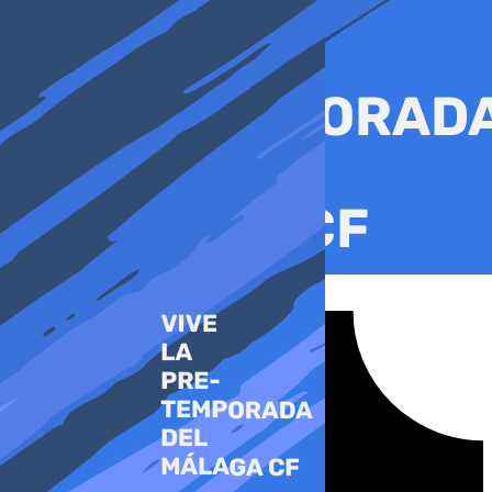
Ir
al
contenido
Tiktok