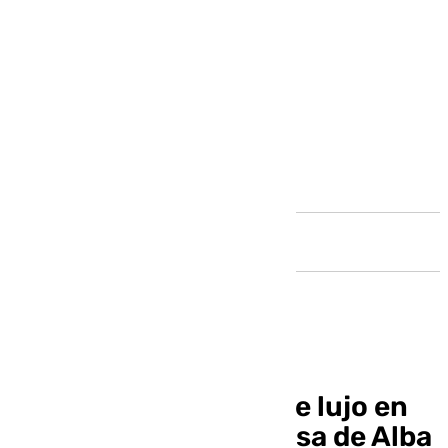
Andalucía
La variedad del arte de lujo en
Marbella: de la Duquesa de Alba