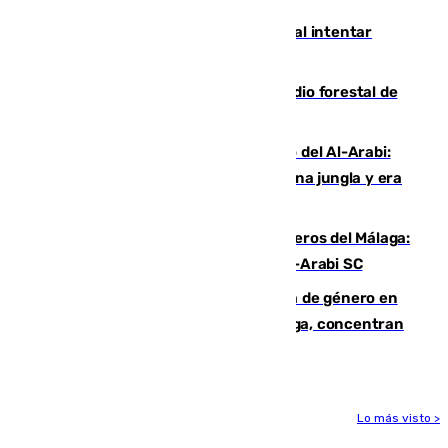
Ceuta suma 82 fallecidos en el mar al intentar
cruzar la frontera española
Huelva eleva a emergencia el incendio forestal de
Niebla
Juanfran Funes, sobre el duro juego del Al-Arabi:
“Por momentos nos hemos metido en una jungla y era
hasta peligroso”
Ya se han estrenado los tres delanteros del Málaga:
Eneko Jauregui, bigoleador contra el Al-Arabi SC
35 mujeres asesinadas por violencia de género en
España en este 2026: Andalucía y Málaga, concentran
el foco de la tragedia
Lo más visto >