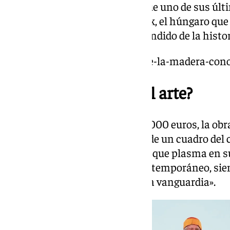
De hecho, la galerista cuenta que uno de sus úl
escultor y arquitecto Ernő Rubik, el húngaro qu
años, en 1974, el juguete más vendido de la histor
https://www.101tv.es/el-arte-de-la-madera-con
¿Quién pone precio al arte?
Con un precio que ronda los 39.000 euros, la o
vende en la actualidad se trata de un cuadro del
Orcajo, un artista vanguardista que plasma en s
contradicciones del mundo contemporáneo, sien
amantes del arte «un héroe de la vanguardia».