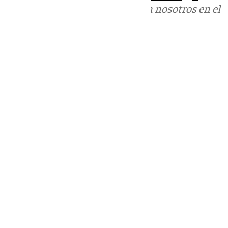
Puedes ponerte en contacto con nosotros en el
correo
informativos@101tv.es
Tags:
Últimas noticias