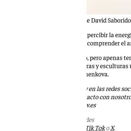
Cuadros de arte abstracto de David Saborido
La clave, según destaca, está en percibir la energ
transmitir. No se trata tanto de comprender el art
«En Marbella hay mucho
diseño, pero apenas te
crear un hogar para estas pinturas y esculturas 
sentirlo y vivirlo», apunta Marchenkova.
Descubre más noticias de 101Tv en las redes soc
Tok
o
X
. Puedes ponerte en contacto con nosotro
correo
redaccion.granada
@101tv.es
Más noticias de
101TV
en las redes
sociales:
Instagram
,
Facebook
,
Tik Tok
o
X
.