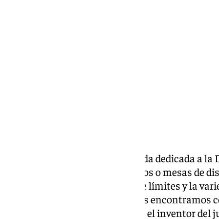
Elena Lozano
lunes, 17 febrero 2025, 11:20
Compartir:
Una colección de cuadros privada dedicada a la 
lienzos de hasta 39.000 mil euros o mesas de di
arte
de lujo en Marbella no tiene límites y la var
tampoco: entre los compradores encontramos col
figuras tan emblemáticas como el inventor del j