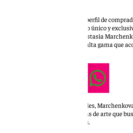
historia, el cubo de Rubik.
«En Marbella se encuentra ese perfil de comprad
de lujo y que, además, busca algo único y exclusi
entrevista la galerista rusa Anastasia Marchenk
Metamorphose, una galería de alta gama que aco
«especiales» y de «gran calidad».
Entre sus clientes más habituales, Marchenkova
arquitectos y a los coleccionistas de arte que bu
sus hogares o para sus negocios.