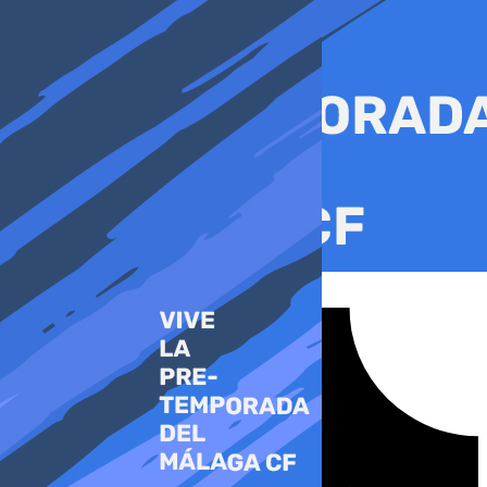
Ir
al
contenido
Tiktok