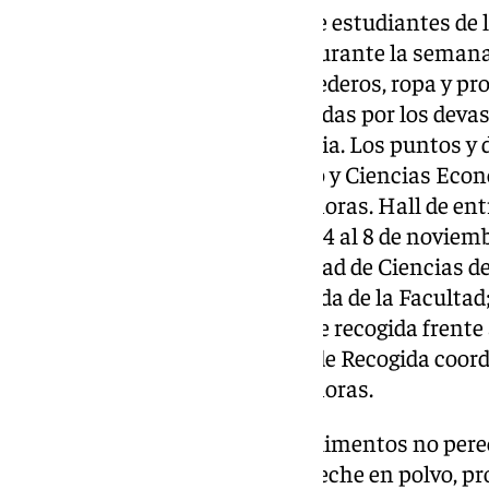
Coordinadas por los consejos de estudiantes de 
(UCO), a partir de este lunes y durante la seman
recogida de alimentos no perecederos, ropa y pr
ayuda a las personas damnificadas por los deva
DANA en la provincia de Valencia. Los puntos y d
siguientes: Facultad de Derecho y Ciencias Econ
de noviembre de 10.00 a 19.00 horas. Hall de en
Rabanales-Aulario Averroes del 4 al 8 de noviemb
Estudiantes de Ciencias; Facultad de Ciencias de
al 7 de noviembre. Hall de entrada de la Facultad;
del 6 al 8 de noviembre. Punto de recogida frente
cafetería del Rectorado (Punto de Recogida coor
de noviembre. De 7.00 a 20.00 horas.
En estos puntos se recogerán alimentos no perec
embotellada, pañales, potitos, leche en polvo, pr