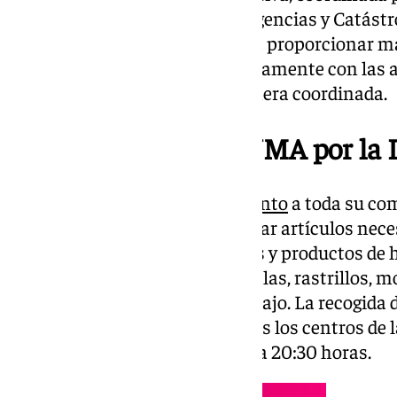
las Cátedra de Seguridad, Emergencias y Catástro
comunidad universitaria, busca proporcionar mat
entidades que trabajan conjuntamente con las a
servicios de emergencia de manera coordinada.
Llamamiento en la UMA por la
La
UMA
ha hecho un
llamamiento
a toda su com
ciudadanía en general para donar artículos nece
agua, comida envasada, mantas y productos de h
material especializado como palas, rastrillos, 
señalización y vestuario de trabajo. La recogida d
cabo en las conserjerías de todos los centros de 
martes 5 de noviembre, de 8:30 a 20:30 horas.