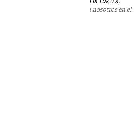
sociales:
Instagram
,
Facebook
,
Tik Tok
o
X
.
Puedes ponerte en contacto con nosotros en el
correo
informativos@101tv.es
Tags:
Últimas noticias