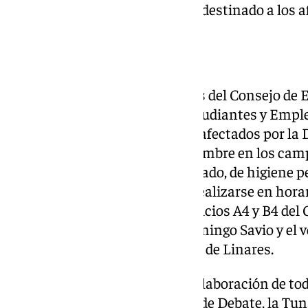
guantes o material de limpieza destinado a los 
Universidad de Jaén
La Universidad de Jaén, a través del Consejo de 
apoyo del Vicerrectorado de Estudiantes y Empl
una recogida solidaria para los afectados por la 
durante los días 5, 6 y 7 de noviembre en los cam
entrega de material (ropa y calzado, de higiene 
y productos esenciales, podrá realizarse en horari
horas en el vestíbulo de los Edificios A4 y B4 de
vestíbulo del Colegio Mayor Domingo Savio y el ve
Campus Científico-Tecnológico de Linares.
Esta iniciativa cuenta con la colaboración de to
estudiantiles de la UJA, el Aula de Debate, la Tun