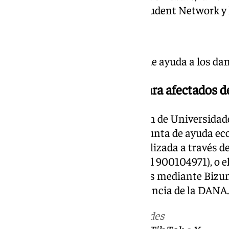
Jaén, la Asociación Erasmus Student Network y l
Donaciones económicas para afectados 
Por su parte, desde la Asociación de Universida
se ha lanzado la campaña conjunta de ayuda ec
afectadas por el temporal, canalizada a través 
33512 o por teléfono llamando al 900104971), o e
AYUDA al 28092, y aportaciones mediante Bizum
específicamente para la emergencia de la DANA.
Más noticias de
101TV
en las redes