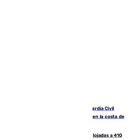
Persecución en Punta Umbría: la Guardia Civil
interviene más de 800 kilos de cocaína en la costa de
Huelva
El incendio de Niebla mantiene desalojadas a 410