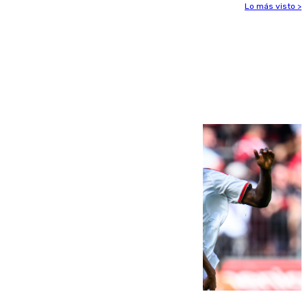
Lo más visto >
Más noticias
Ver más >