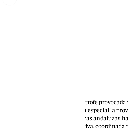
Lynx Devs
lunes, 4 noviembre 2024, 14:33
Compartir:
En respuesta a la reciente catástrofe provocada
buena parte de nuestro país y en especial la pro
martes, las universidades públicas andaluzas ha
apoyo humanitario. Esta iniciativa, coordinada p