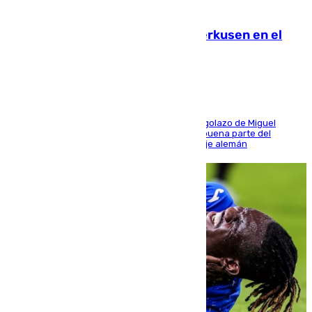
08.08.2026
El Sevilla se desinfla ante el Leverkusen en el
último ensayo (1-2)
El conjunto de Luis García se adelantó con un golazo de Miguel
Sierra y ofreció buenas sensaciones durante buena parte del
encuentro, pero acabó cediendo ante el empuje alemán