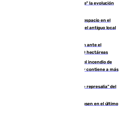
personas que siguen con "incertidumbre" la evolución
del viento
Las marcas internacionales ganan espacio en el
Centro de Málaga: la Tagliatella abre en el antiguo local
de Vox Sports Bar
Moreno pide extremar la precaución ante el
incendio de Niebla, que supera las 4.000 hectáreas
340 personas más desalojadas por el incendio de
Niebla, que mantiene a 410 evacuadas y contiene a más
de 500 efectivos trabajando
Italia responde ante las "medidas de represalia" del
Gobierno de Sánchez
El Sevilla se desinfla ante el Leverkusen en el último
ensayo (1-2)