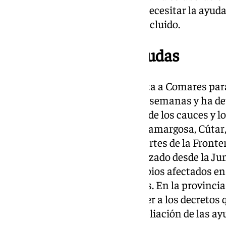
Gobierno de España “vamos a necesitar la ayuda
para superar esta crisis”, ha concluido.
Ampliación de las ayudas
Navarro ha aprovechado la visita a Comares para
desarrollado en las dos últimas semanas y ha de
170.000 euros en la reparación de los cauces y lo
localidades de la provincia (Benamargosa, Cútar
Valle de Abdalajís, Algarrobo, Cortes de la Front
anunciado que ya se han movilizado desde la Ju
euros para ayudar a los municipios afectados en 
destinarán a los ayuntamientos. En la provincia
municipios que se podrán acoger a los decretos 
que se publique en BOJA la ampliación de las ay