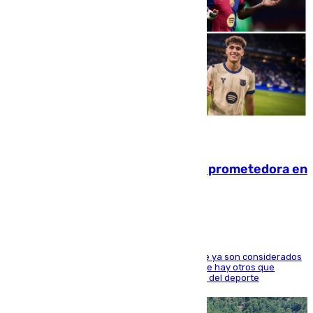
09.08.2026
El año 2007, una generación muy prometedora en
el mundo del fútbol
Hay varios jugadores de la nueva 'camada' que ya son considerados
estrellas como Lamine Yamal o Cubarsí, aunque hay otros que
apuntan a que podrán llegar marcar la historia del deporte