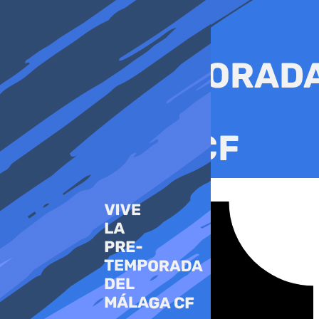
Ir
al
contenido
Tiktok