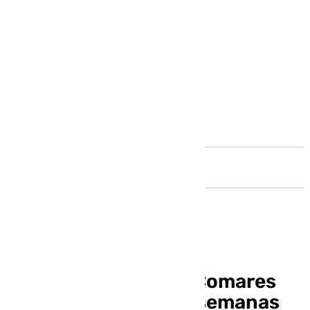
Andalucía
Los diseminados de Comares
siguen sin agua dos semanas