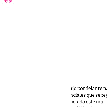
Miguel Alfonso
miércoles, 27 noviembre 2024, 19:01
Compartir:
Comares tiene aún mucho trabajo por delante pa
ocasionado por las lluvias torrenciales que se r
dos semanas. El pueblo ha recuperado este mart