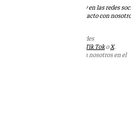
Descubre más noticias de 101Tv en las redes soc
Tok
o
X
. Puedes ponerte en contacto con nosotro
informativos@101tv.es
Más noticias de
101TV
en las redes
sociales:
Instagram
,
Facebook
,
Tik Tok
o
X
.
Puedes ponerte en contacto con nosotros en el
correo
informativos@101tv.es
Tags:
Últimas noticias