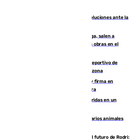
Más de 15.000 ceutíes claman por soluciones ante la
crisis migratoria
Los vecinos de Pedregalejo en Málaga, salen a
protestar en contra del resultado de las obras en el
paseo marítimo
Un incendio en un local del puerto deportivo de
Fuengirola genera una gran susto en la zona
Daniel Mérida derriba a Griekspoor y firma en
Montreal el mejor resultado de su carrera
Dos personas mueren y tres son heridas en un
accidente de tráfico en Utrera
Estudiarán el comportamiento de varios animales
durante el eclipse
Maresca evita pronunciarse sobre el futuro de Rodri: