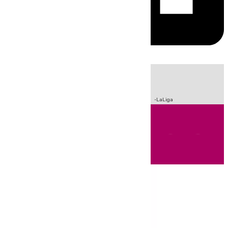
HOY
|
Incendios
Sucesos
Crisis Migratoria en Ceuta
Fútbol
LaLiga
Andalucía