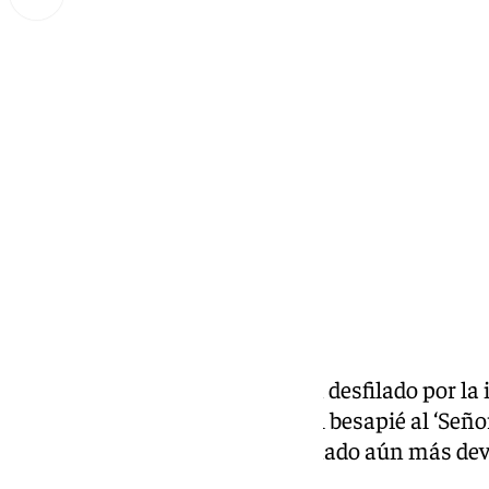
Lynx Devs
sábado, 8 marzo 2025, 10:53
Compartir:
Este viernes, miles de fieles han desfilado por la
para participar en el tradicional besapié al ‘Señ
cofrade que con los años ha ganado aún más dev