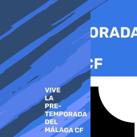
Ir
al
contenido
Tiktok