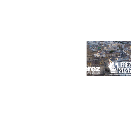
Portada
Andalucía
Sevilla
Málaga
Granada