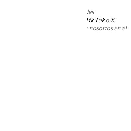
Más noticias de
101TV
en las redes
sociales:
Instagram
,
Facebook
,
Tik Tok
o
X
.
Puedes ponerte en contacto con nosotros en el
correo
informativos@101tv.es
Tags:
Últimas noticias