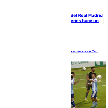
07.08.2026
El fichaje más caro de la historia del Real Madrid
costaba 105 millones de euros menos hace un
año y jugaba en Leganés
Del filial pepinero a récord absoluto: la meteórica carrera de Yan
Diomande en solo doce meses