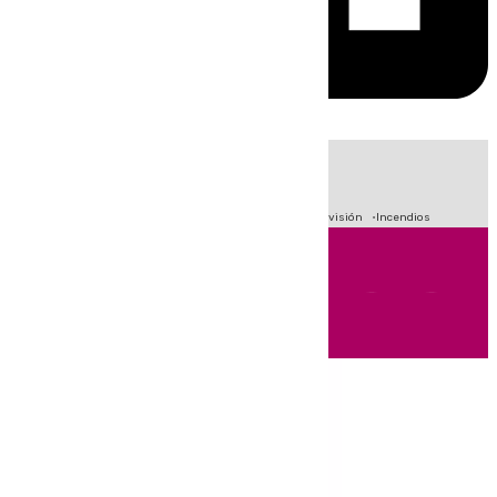
HOY
|
Fútbol
Sucesos
Crisis Migratoria en Ceuta
Primera División
Incendios
Andalucía