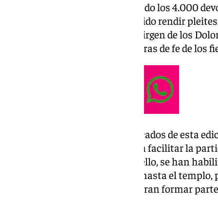
La cifra de asistentes ha superado los 4.000 dev
afluencia de fieles que han querido rendir pleites
centro del templo. Además, la Virgen de los Do
expuesta para recibir las muestras de fe de los fie
Uno de los aspectos más destacados de esta edici
Hermandad de Padre Jesús para facilitar la par
o con movilidad reducida. Para ello, se han habi
el fin de trasladar a los devotos hasta el templo,
rondeños que lo desearan pudieran formar parte d