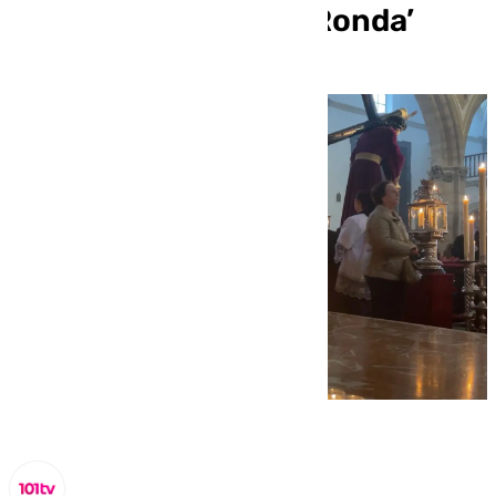
besapié al ‘Señor de Ronda’