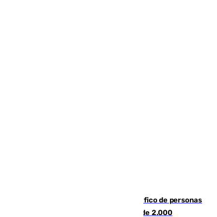
Cae una de las mayores redes de tráfico de personas
y droga en España: introdujeron a más de 2.000