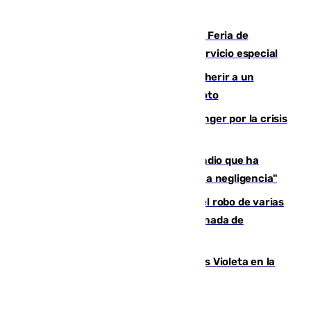
migrantes de forma ilegal
¿Hasta qué hora abre el Metro en la Feria de
Málaga? Consulta las frecuencias del servicio especial
Detenido un hombre en Málaga por herir a un
Guardia Civil tras atropellarle con su moto
El Barça cancela un amistoso en Tánger por la crisis
en la frontera con Ceuta
El acalde de Niebla cree que el incendio que ha
afectado a dos aldeas se originó "por una negligencia"
Golpe cofrade en Jaén: investigan el robo de varias
joyas de la Virgen de la Fuensanta Coronada de
Alcaudete
Con Málaga exige duplicar los Puntos Violeta en la
Feria de Málaga