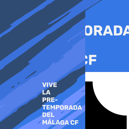
Ir
al
contenido
Tiktok