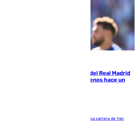
07.08.2026
El fichaje más caro de la historia del Real Madrid
costaba 105 millones de euros menos hace un
año y jugaba en Leganés
Del filial pepinero a récord absoluto: la meteórica carrera de Yan
Diomande en solo doce meses