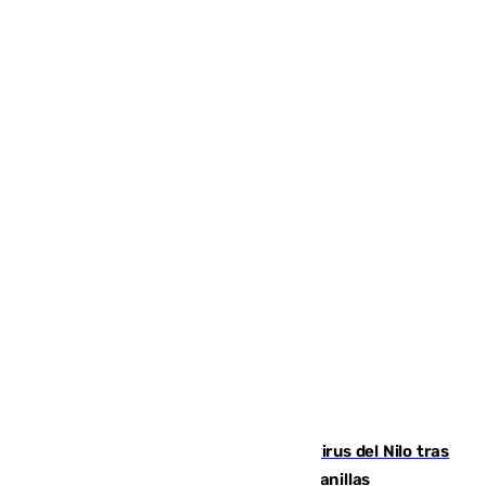
Málaga refuerza la vigilancia por el virus del Nilo tras
detectar un mosquito positivo en Campanillas