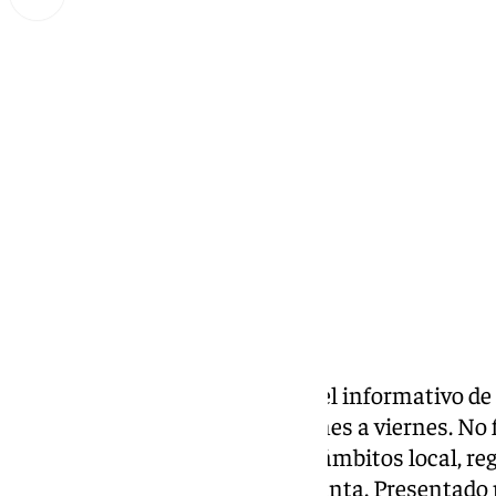
Miguel Alfonso
miércoles, 12 febrero 2025, 18:23
Compartir:
Las noticias de 101tv Ronda es el informativo de
Serranía. Desde las 20.00 de lunes a viernes. No fa
noticias más relevantes en los ámbitos local, reg
social, deportivo y la Semana Santa. Presentado