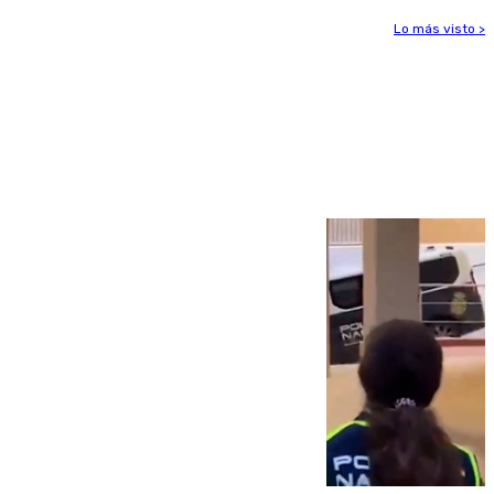
Lo más visto >
Más noticias
Ver más >