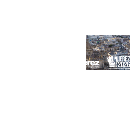
Portada
Andalucía
Sevilla
Málaga
Granada