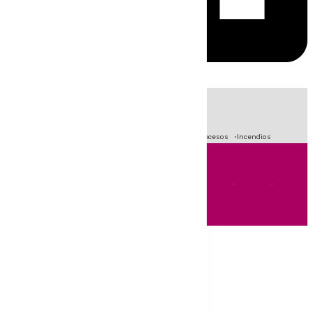
HOY
|
Fútbol
Primera División
Crisis Migratoria en Ceuta
Sucesos
Incendios
Andalucía