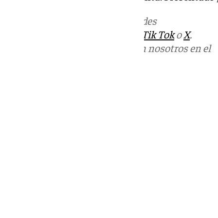
Más noticias de
101TV
en las redes
sociales:
Instagram
,
Facebook
,
Tik Tok
o
X
.
Puedes ponerte en contacto con nosotros en el
correo
informativos@101tv.es
Tags:
Últimas noticias