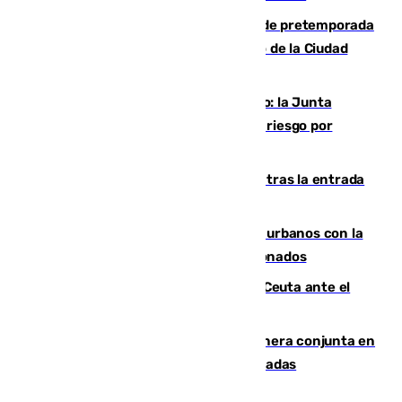
Málaga-Ceuta: cuarto compromiso de pretemporada
de los blanquiazules en busca del Trofeo de la Ciudad
Autónoma
Málaga, en alerta por el virus del Nilo: la Junta
decreta Campanillas como zona de alto riesgo por
varios casos recientes
El Gobierno registra 1.342 menores tras la entrada
masiva del pasado 30 de julio
Cádiz despide seis «puntos negros» urbanos con la
orden de retirada para quioscos abandonados
La Armada suma cuatro buques en Ceuta ante el
aviso de un nuevo cruce el 15 de agosto
Guardia Civil y RFEF trabajan de manera conjunta en
el caso de las estafas de ventas de entradas