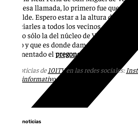
recibe esa llamada, lo primero fue quedar
el alcalde. Espero estar a la altura de dicho
Anunciarles a todos los vecinos de Vélez-Má
pero no sólo la del núcleo de Vélez, sino la F
verano y que es donde damos el pistoletazo 
ha comentado el
pregonero.
Más noticias de
101TV
en las redes sociales:
Ins
correo
informativos@101tv.es
Tags:
Últimas noticias