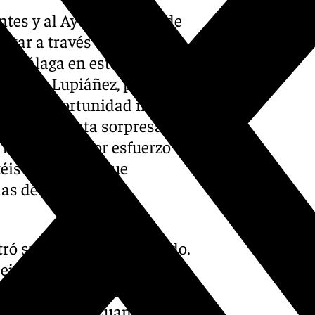
entes y al Ayuntamiento de
tar a través de mi arte el
ez-Málaga en este 2024.
, Jesús Lupiáñez, pensé que
ue esta oportunidad me
to fue una grata sorpresa y
. Haré mi mayor esfuerzo
téis del cuadro que
as de corazón”, ha
stró sumamente agradecido.
cejala de Tradiciones
da para ser quien ponga la
z-Málaga 2024. Cuando se