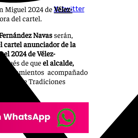
an Miguel 2024 de
Vélez-
X-twitter
ra del cartel.
a Fernández Navas
serán,
l cartel anunciador de la
uel 2024 de Vélez-
después de que
el alcalde,
s nombramientos acompañado
cejala de Tradiciones