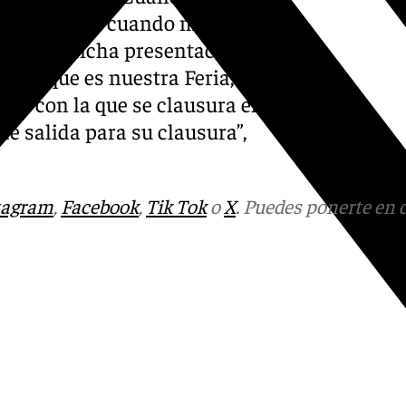
me bloqueado cuando me llamó
 acto, de dicha presentación.
laga que es nuestra Feria,
eria con la que se clausura el
de salida para su clausura”,
tagram
,
Facebook
,
Tik Tok
o
X
. Puedes ponerte en 