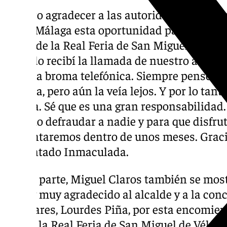
“Quiero agradecer a las autoridades pertin
Vélez-Málaga esta oportunidad para represen
cartel de la Real Feria de San Miguel de Vél
Cuando recibí la llamada de nuestro alcalde
era una broma telefónica. Siempre pensé q
llegaría, pero aún la veía lejos. Y por lo tan
alegría. Sé que es una gran responsabilidad
para no defraudar a nadie y para que disfru
presentaremos dentro de unos meses. Graci
comentado Inmaculada.
Por su parte, Miguel Claros también se mo
“Estoy muy agradecido al alcalde y a la con
Populares, Lourdes Piña, por esta encomien
voz en la Real Feria de San Miguel de Véle