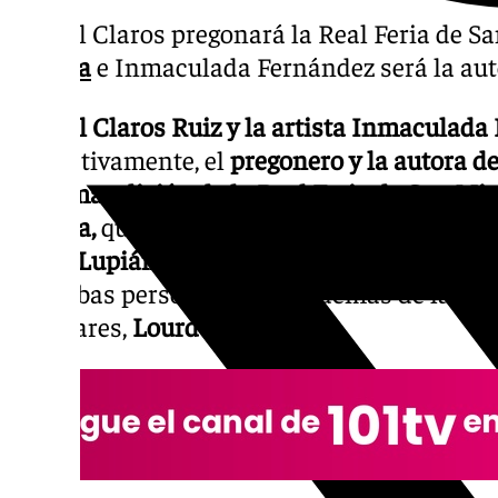
Miguel Claros pregonará la Real Feria de S
Málaga
e Inmaculada Fernández será la auto
Miguel Claros Ruiz y la artista Inmaculad
respectivamente, el
pregonero y la autora de
próxima edición de la Real Feria de San Mig
Málaga,
que conoce sus primeros detalles 
Jesús Lupiáñez
, haya hecho público esto
de ambas personalidades, además de la con
Populares,
Lourdes Piña.