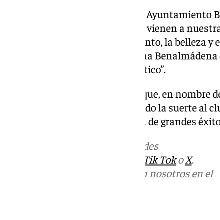
“Como concejal de Deportes del Ayuntamiento B
bienvenida a los seis clubes que vienen a nuestra
del deporte, sino de todo el encanto, la belleza y
turísticos con los que cuenta una Benalmádena q
deportivo, como cultural y turístico”.
Finalmente, Carretero destacó que, en nombre d
Juan Antonio Lara, deseaban todo la suerte al c
temporada 2024-25 esté repleta de grandes éxito
Más noticias de
101TV
en las redes
sociales:
Instagram
,
Facebook
,
Tik Tok
o
X
.
Puedes ponerte en contacto con nosotros en el
correo
informativos@101tv.es
Tags: