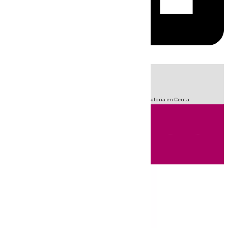
HOY
|
Fútbol
Sucesos
LaLiga
Primera División
Crisis Migratoria en Ceuta
Andalucía