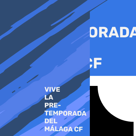
Ir
al
contenido
Tiktok