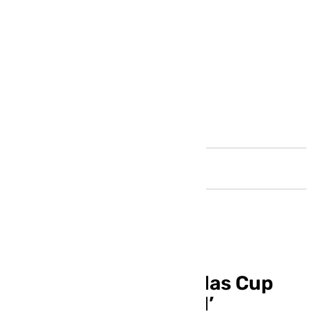
Andalucía
Presentan la ‘Maravillas Cup
Turismo Costa del Sol’