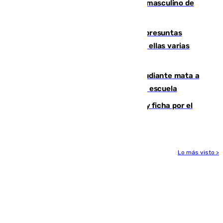
ganan el campeonato del mundo sub19 masculino de
remo
Un juzgado de Ceuta investiga seis presuntas
agresiones sexuales a migrantes, entre ellas varias
menores
Desastre en Tailandia: un joven estudiante mata a
tiros a sus abuelo y a profesores en una escuela
Luca Zidane rompe con el Granada y ficha por el
Leganés
Lo más visto >
Más noticias
Ver más >