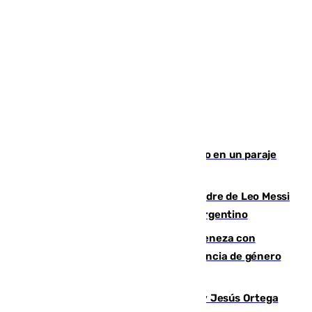
Los Bomberos combaten un incendio en un paraje
de Granada
Muere a los 68 años Jorge Messi, padre de Leo Messi
y pieza fundamental en la carrera del argentino
Retiene a su mujer en su casa y ameneza con
quemar la vivienda: nuevo caso de violencia de género
en Málaga
Dos sevillanos de oro: Manuel Cruz y Jesús Ortega