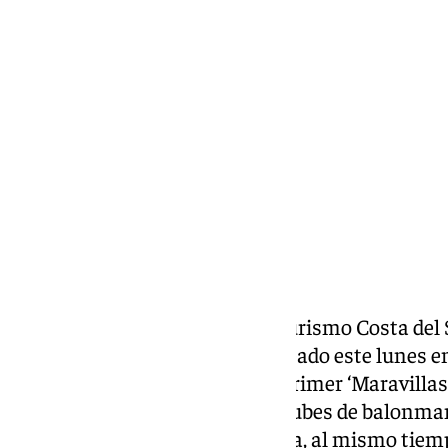
Lynx Devs
jueves, 5 septiembre 2024, 13:23
Compartir:
Presentan la ‘Maravillas Cup Turismo Costa del So
Alejandro Carretero, ha participado este lunes e
polideportivo Ramón Rico del primer ‘Maravillas
copa que servirá para que los clubes de balonm
arranque de la nueva temporada, al mismo tiemp