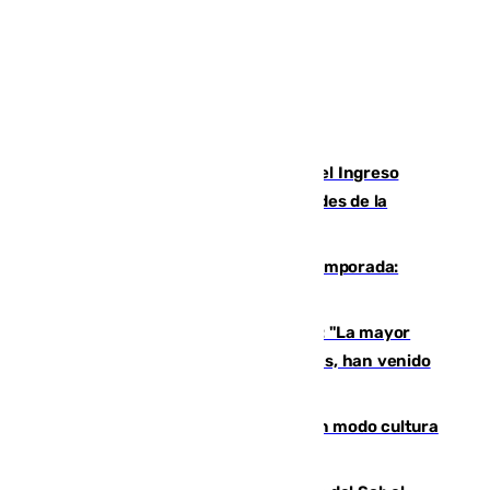
Cádiz aumenta un 15% en el cobro del Ingreso
Mínimo Vital junto a otras particularidades de la
provincia
La 'delicatessen' de Isco en la pretemporada:
pisadita y cañito ante el Bournemouth
Un testimonio del colapso en Ceuta: "La mayor
parte de los que han venido son víctimas, han venido
engañados"
Torrenueva Costa pone el verano en modo cultura
con actividades para todos los públicos