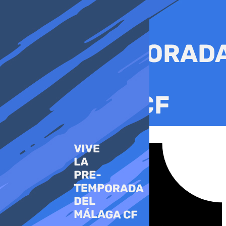
Ir
al
contenido
Tiktok