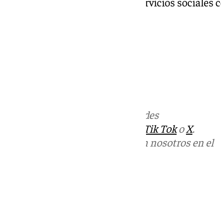
Distrito Sanitario de Málaga, Servicios sociale
políticas.
Más noticias de
101TV
en las redes
sociales:
Instagram
,
Facebook
,
Tik Tok
o
X
.
Puedes ponerte en contacto con nosotros en el
correo
informativos@101tv.es
Tags:
Últimas noticias