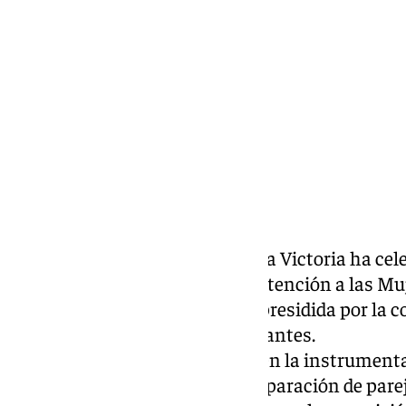
viernes, 8 noviembre 2024, 18:01
Compartir:
El Ayuntamiento de Rincón de la Victoria ha cel
Local de Coordinación para la Atención a las Mu
Género y Agresiones Sexuales, presidida por la c
Rincón de la Victoria, Olga Cervantes.
Cervantes ha puesto el acento en la instrumenta
produce en muchos casos de separación de pareja