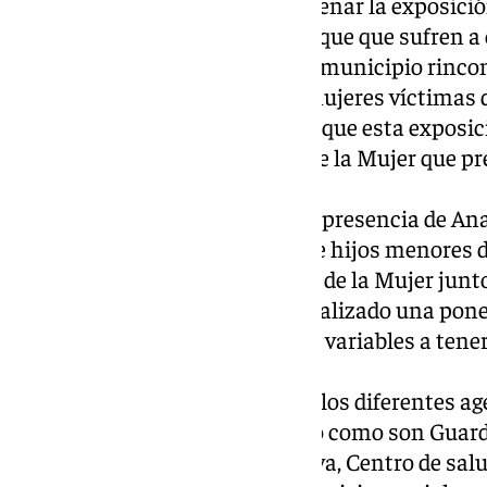
incidido en la importancia de frenar la exposició
de género para evitar los daños que que sufren a c
sentido, ha destacado que en el municipio rinco
atención a los hijos e hijas de mujeres víctimas 
ocupa de minimizar los efectos que esta exposic
servicio del Instituto Andaluz de la Mujer que pr
para la Igualdad.
El encuentro ha contado con la presencia de Ana 
servicio de atención a las hijas e hijos menores 
de género del Instituto Andaluz de la Mujer junt
Social por la Igualdad, que ha realizado una pone
víctimas de violencia de género, variables a tene
recuperación´.
También han estado presentes los diferentes ag
víctimas de Violencia de Género como son Guardia
Subdelegación del Gobierno, Sava, Centro de salu