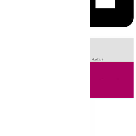
HOY
|
Sucesos
Incendios
Fútbol
Crisis Migratoria en Ceuta
LaLiga
Andalucía