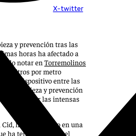
X-twitter
ieza y prevención tras las
ltimas horas ha afectado a
dejado notar en
Torremolinos
i 75 litros por metro
o un dispositivo entre las
jos de limpieza y prevención
s causadas por las intensas
 Cid, ha participado en una
e ha tenido lugar en el