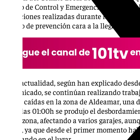
Centro de Control y Emergencias, donde se 
actuaciones realizadas durante la madrugad
trabajo de prevención cara a la llegada de 
En la actualidad, según han explicado desd
comunicado, se continúan realizando trabaj
ramas caídas en la zona de Aldeamar, una d
sobre las 01:00h se produjo el desbordamien
por la zona, afectando a varios garajes, au
daños, ya que desde el primer momento hab
trabajando en el lugar.