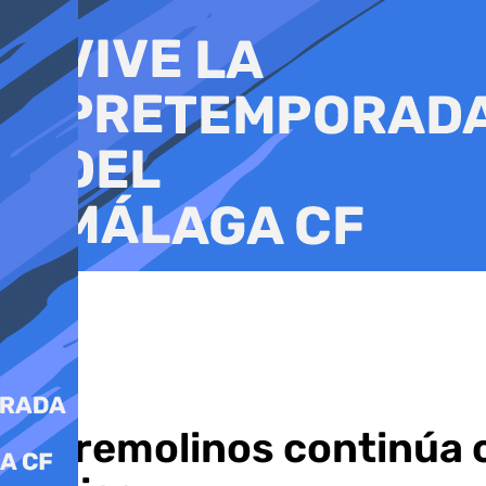
Ir
al
contenido
Torremolinos continúa c