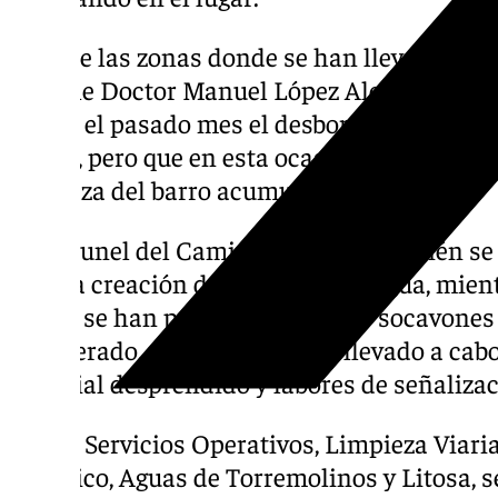
Otra de las zonas donde se han llevado a ca
de calle Doctor Manuel López Alcaide con 
donde el pasado mes el desbordamiento del
daños, pero que en esta ocasión ha requeri
limpieza del barro acumulado.
En el tunel del Camino del Pilar también s
ante la creación de una balsa de agua, mien
Bruno se han producido algunos socavones 
del acerado, por lo que se han llevado a cabo
material desprendido y labores de señalizac
Desde Servicios Operativos, Limpieza Viaria,
Eléctrico, Aguas de Torremolinos y Litosa, s