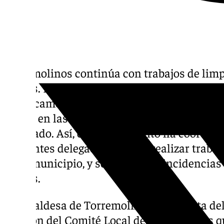
Torremolinos continúa con trabajos de limp
lluvias. La borrasca Jana, que durante las ú
prácticamente todo el país, también se ha 
donde en las últimas 24 horas han caído cas
cuadrado. Así, el Ayuntamiento ha coordinad
diferentes delegaciones para realizar traba
en el municipio, y solventar las incidencia
lluvias.
La alcaldesa de Torremolinos, Margarita del
reunión del Comité Local de Emergencias qu