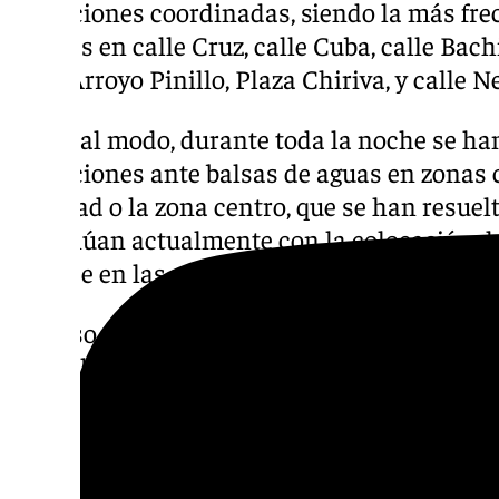
actuaciones coordinadas, siendo la más frec
piedras en calle Cruz, calle Cuba, calle Bac
calle Arroyo Pinillo, Plaza Chiriva, y calle Ne
De igual modo, durante toda la noche se ha
actuaciones ante balsas de aguas en zonas 
Libertad o la zona centro, que se han resue
continúan actualmente con la colocación de
drenaje en las zonas con más acumulación 
El aviso amarillo se mantiene por lluvias en
09.00 horas del martes, mientras que perm
hasta las 20.00h del martes, por vientos co
pueden llegar a los 60 km/h y olas que podr
A partir del miércoles una nueva borrasca ll