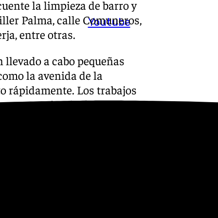
uente la limpieza de barro y
hiller Palma, calle Comuneros,
Youtube
rja, entre otras.
n llevado a cabo pequeñas
como la avenida de la
lto rápidamente. Los trabajos
 arquetas levantadas para el
de agua.
 la Costa del Sol hasta las
anecerá también amarilla
steros con intervalos que
ían alcanzar los dos metros.
ega a la península lo que