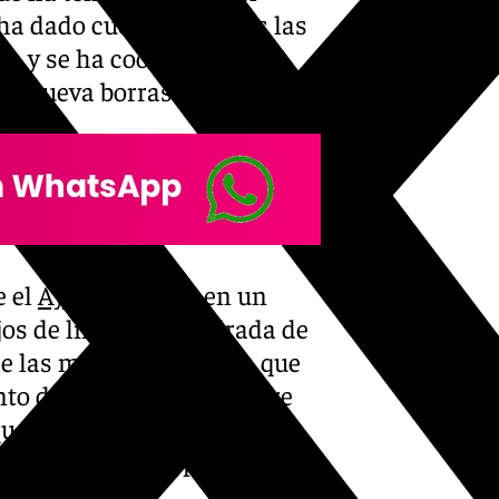
ha dado cuenta de todas las
a y se ha coordinado el
una nueva borrasca.
e el
Ayuntamiento
en un
os de limpieza y retirada de
e las más afectadas, ya que
to del arroyo que discurre
nque no ha habido mayores
ía maquinaria y personal