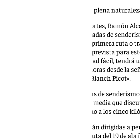
disfrutar de una jornada en plena naturalez
Por su parte, el concejal de Deportes, Ramón Al
concreto, se ofertan cuatro jornadas de senderi
familia y dos de trail runnig. La primera ruta o 
iniciación al montañismo está prevista para est
«Arroyo del pedregal», de dificultad fácil, tendrá
kilómetros y partirá a las 9.00 horas desde la se
Torremolinos, en calle Vicente Blanch Picot».
«También hay previstas jornadas de senderismo lo
abril, y 24 de mayo, de dificultad media que discur
localidad con distancias en torno a los cinco ki
Las jornadas de senderismo están dirigidas a per
y ofertan 50 plazas, excepto la ruta del 19 de ab