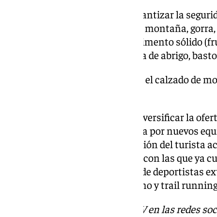
El material obligatorio para garantizar la segur
participantes será el calzado de montaña, gorra,
agua. Además se recomienda alimento sólido (fru
chubasquero impermeable, ropa de abrigo, basto
El material obligatorio será el calzado de m
prensa similar y agua
El municipio, en su lucha por diversificar la ofe
segmento de sol y playa, apuesta por nuevos eq
montaña como punto de atracción del turista ac
red de instalaciones deportivas con las que ya cu
de atracción cada año de miles de deportistas ex
jornadas gratuitas de senderismo y trail running p
Descubre más noticias de 101TV en las redes soc