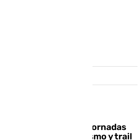
Andalucía
Torremolinos oferta jornadas
gratuitas de senderismo y trail