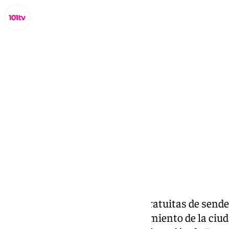
Lynx Devs
lunes, 24 marzo 2025, 16:29
Compartir:
Torremolinos oferta jornadas gratuitas de sender
sierra de la localidad. El Ayuntamiento de la c