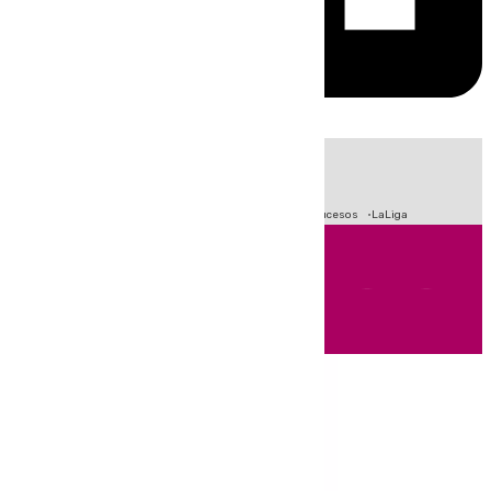
HOY
|
Fútbol
Primera División
Crisis Migratoria en Ceuta
Sucesos
LaLiga
Andalucía