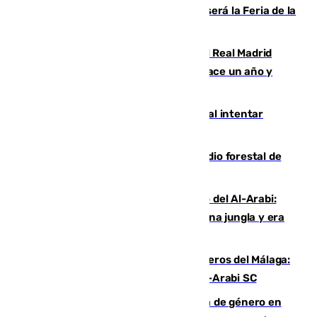
Talleres, escape room y música: así será la Feria de la
Juventud Cofrade de Málaga
El fichaje más caro de la historia del Real Madrid
costaba 105 millones de euros menos hace un año y
jugaba en Leganés
Ceuta suma 82 fallecidos en el mar al intentar
cruzar la frontera española
Huelva eleva a emergencia el incendio forestal de
Niebla
Juanfran Funes, sobre el duro juego del Al-Arabi:
“Por momentos nos hemos metido en una jungla y era
hasta peligroso”
Ya se han estrenado los tres delanteros del Málaga:
Eneko Jauregui, bigoleador contra el Al-Arabi SC
35 mujeres asesinadas por violencia de género en