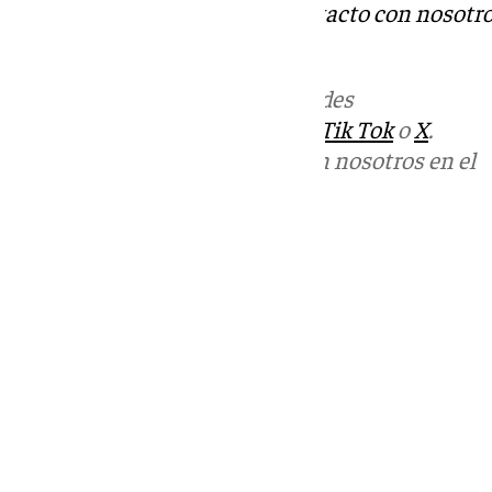
Tok
o
X
. Puedes ponerte en contacto con nosotro
informativos@101tv.es
Más noticias de
101TV
en las redes
sociales:
Instagram
,
Facebook
,
Tik Tok
o
X
.
Puedes ponerte en contacto con nosotros en el
correo
informativos@101tv.es
Tags:
Últimas noticias