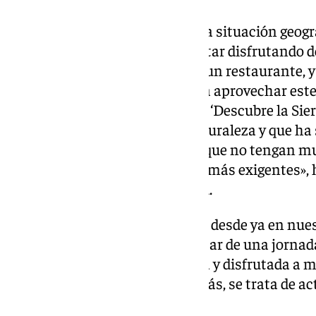
«Nuestra ciudad cuenta con una situación geogr
que en un mismo día puedas estar disfrutando d
mediodía estés almorzando en un restaurante, y 
por la playa. Precisamente, para aprovechar este 
Deportes ha creado la actividad ‘Descubre la Sie
iniciativa que une deporte y naturaleza y que h
asequible tanto para personas que no tengan m
para aquellos que buscan retos más exigentes», h
Torremolinos, Margarita del Cid.
«Ambas iniciativas, disponibles desde ya en nue
Despega, suponen poder disfrutar de una jornad
sierra que invita a ser explorada y disfrutada a 
que la hace muy especial. Además, se trata de ac
ha indicado Del Cid.