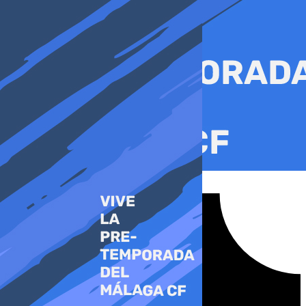
Ir
al
contenido
Tiktok