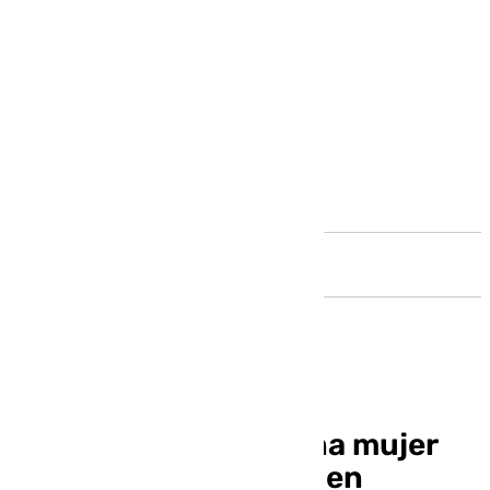
Andalucía
Un hombre lanza a una mujer
desde un cuarto piso en