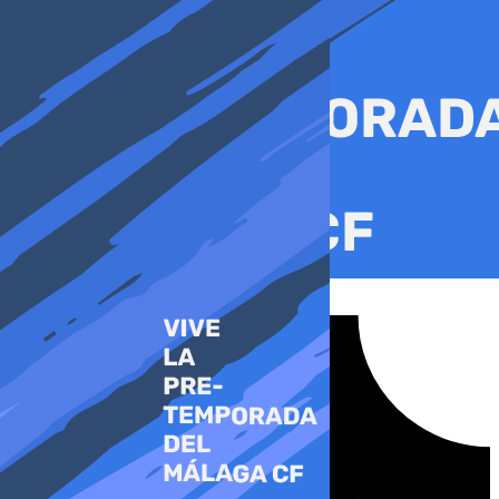
Ir
al
contenido
Tiktok