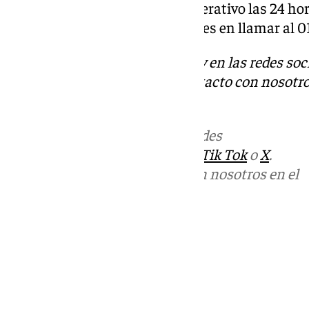
rastro en la factura, estando operativo las 24 hora
conoces necesita ayuda, no dudes en llamar al 0
Descubre más noticias de 101Tv en las redes soc
Tok
o
X
. Puedes ponerte en contacto con nosotro
informativos@101tv.es
Más noticias de
101TV
en las redes
sociales:
Instagram
,
Facebook
,
Tik Tok
o
X
.
Puedes ponerte en contacto con nosotros en el
correo
informativos@101tv.es
Tags:
Últimas noticias