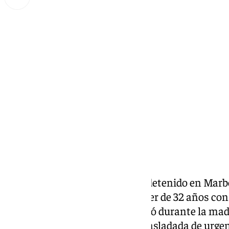
Miguel Alfonso
domingo, 29 diciembre 2024, 21:55
Compartir:
Un hombre de 46 años ha sido detenido en Marb
desde un cuarto piso a una mujer de 32 años con
esporádicas. El incidente ocurrió durante la ma
resultó en que la mujer fuera trasladada de urgen