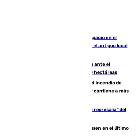
Las marca internacionales ganan espacio en el
Centro de Málaga: La Tagliatella abre en el antiguo local
de Vox Sports Bar
Moreno pide extremar la precaución ante el
incendio de Niebla, que supera las 4.000 hectáreas
340 personas más desalojadas por el incendio de
Niebla, que mantiene a 410 evacuadas y contiene a más
de 500 efectivos trabajando
Italia responde ante las "medidas de represalia" del
Gobierno de Sánchez
El Sevilla se desinfla ante el Leverkusen en el último
ensayo (1-2)