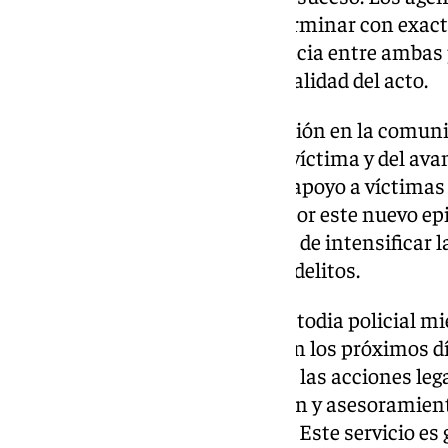
testimonios que permitan determinar con exacti
posibles antecedentes de violencia entre ambas p
que ayude a definir la intencionalidad del acto.
Este hecho ha causado conmoción en la comunid
pendiente de la evolución de la víctima y del ava
Organizaciones y colectivos de apoyo a víctimas
manifestado su preocupación por este nuevo epi
mujer, subrayando la necesidad de intensificar 
protección frente a este tipo de delitos.
El detenido permanece bajo custodia policial mie
diligencias correspondientes. En los próximos dí
judicial, donde se determinarán las acciones lega
disponible para brindar atención y asesoramien
víctimas de violencia de género. Este servicio es 