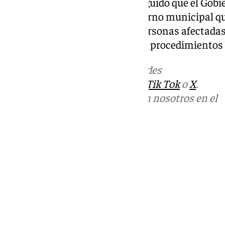
hizo la oposición hemos conseguido que el Gobi
ayudas» y ha solicitado al Gobierno municipal q
lleguen lo antes posible a las personas afectadas
eficaz para no perder tiempo en procedimientos 
Más noticias de
101TV
en las redes
sociales:
Instagram
,
Facebook
,
Tik Tok
o
X
.
Puedes ponerte en contacto con nosotros en el
correo
informativos@101tv.es
Tags:
Últimas noticias