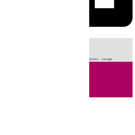
HOY
|
Fútbol
Primera División
Crisis Migratoria en Ceuta
Sucesos
LaLiga
Andalucía