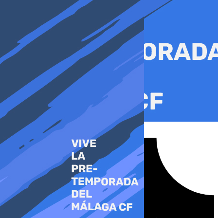
Ir
al
contenido
Tiktok