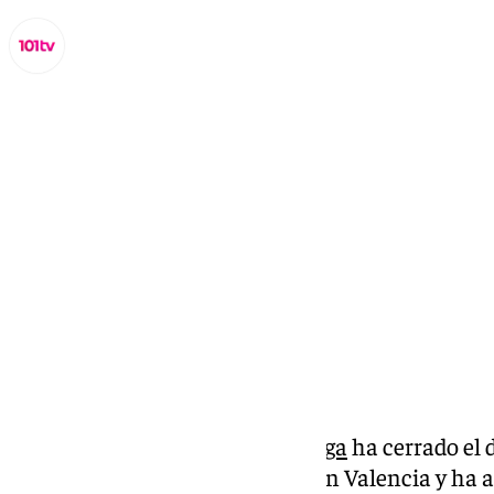
Miguel Alfonso
lunes, 11 noviembre 2024, 17:13
Compartir:
El
Ayuntamiento de Vélez-Málaga
ha cerrado el 
los damnificados por la DANA en Valencia y ha