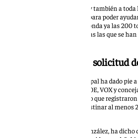
empresas que han colaborado, y también a toda 
municipio, que se han volcado para poder ayuda
enviada a tierras valencianas ronda ya las 200 t
cuatro trailers y cinco furgonetas las que se ha
la DANA.
La oposición retira la solicitud 
El acuerdo del Gobierno municipal ha dado pie a 
oposición (Andalucía por Sí, PSOE, VOX y conceja
petición de pleno extraordinario que registraro
planteaban un acuerdo para destinar al menos 
damnificados por la DANA.
El portavoz del PSOE, Víctor González, ha dicho q