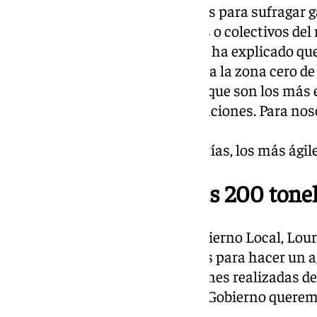
entidades, dejando 20.000 euros para sufragar g
material a través de voluntarios o colectivos del
Derechos Sociales, Juan García, ha explicado qu
porque «nos hemos desplazado a la zona cero de
atrás y allí hemos comprobado que son los más 
suspicacias ni malas interpretaciones. Para nos
colectivos llevan
los productos con mayor garantías, los más ágile
Las ayudas
rondan las 200 tone
La secretaria de la Junta de Gobierno Local, Lou
anuncio de estas nuevas ayudas para hacer un a
del municipio por las aportaciones realizadas des
catástrofe . “Desde el equipo de Gobierno queremo
colectivos y todas las