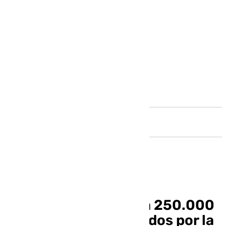
Andalucía
Vélez-Málaga destina 250.000
euros a los damnificados por la