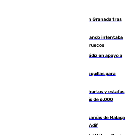
Angustioso rescate de una familia en Granada tras
caer su coche por un terraplén
Fallece un joven tras caer al mar cuando intentaba
entrar en parapente a Ceuta desde Marruecos
CIES NO moviliza a la provincia de Cádiz en apoyo a
la respuesta humanitaria de Ceuta
El mercado de Jerez refrigera sus taquillas para
facilitar las compras a sus visitantes
Detenida una pareja por presuntos hurtos y estafas
en Málaga tras ser descubiertos con más de 6.000
euros
Retrasos y cancelaciones en el Cercanías de Málaga
por una avería en la infraestructura de Adif