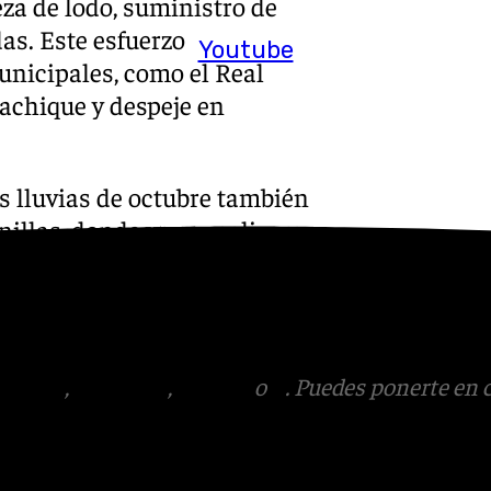
eza de lodo, suministro de
as. Este esfuerzo
Youtube
unicipales, como el Real
 achique y despeje en
s lluvias de octubre también
illas, donde ya se realizaron
o Los Arias, El Bollo y Santa
rmitido una respuesta más
gencia causada por la DANA.
tagram
,
Facebook
,
Tik Tok
o
X
. Puedes ponerte en 