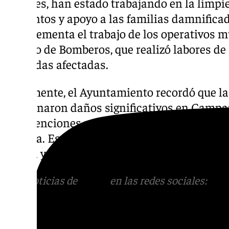
Sociales, han estado trabajando en la limpi
alimentos y apoyo a las familias damnificad
complementa el trabajo de los operativos m
Cuerpo de Bomberos, que realizó labores de
viviendas afectadas.
Finalmente, el Ayuntamiento recordó que la
ocasionaron daños significativos en Campan
intervenciones para rehabilitar caminos com
Águeda. Estas experiencias previas han pe
rápida y efectiva frente a la reciente emer
Más noticias de
101TV
en las redes sociales:
Ins
correo
informativos@101tv.es