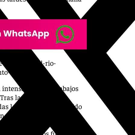
-la-ribera-del-rio-
to-del-rio/
 intensificado los trabajos
. Tras las evacuaciones
odas las familias han podido
ón de la Junta de Andalucía,
 las condiciones necesarias
o, los evacuados fueron