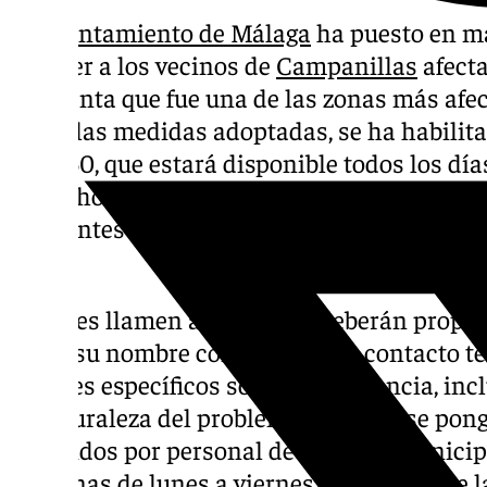
El
Ayuntamiento de Málaga
ha puesto en ma
atender a los vecinos de
Campanillas
afect
en cuenta que fue una de las zonas más afe
Entre las medidas adoptadas, se ha habilita
926 260, que estará disponible todos los dí
22:00 horas para permitir a los ciudadanos
incidentes relacionados con las lluvias in
ágil.
Quienes llamen a esta línea deberán propo
como su nombre completo, DNI, contacto tel
detalles específicos sobre la incidencia, in
la naturaleza del problema. Una vez se pon
atendidos por personal de la Junta Municipa
mañanas de lunes a viernes, mientras que l