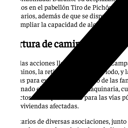
acogidos en el pabellón Tiro de Pichón, don
voluntarios, además de que se dispusieron p
para ampliar la capacidad de alojamiento en
Apertura de caminos
Entre las acciones llevadas a cabo en Camp
de caminos, la retirada de piedras y lodo, y 
cunetas para evitar el aislamiento de las f
coordinado el suministro de maquinaria, cu
productos de limpieza tanto para las vías p
de las viviendas afectadas.
Voluntarios de diversas asociaciones, junto 