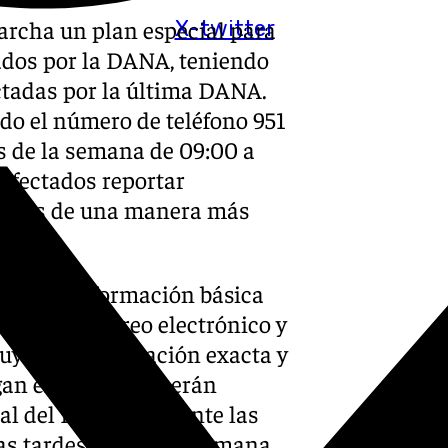
rcha un plan especial para
X-twitter
ados por la DANA, teniendo
ctadas por la última DANA.
do el número de teléfono 951
as de la semana de 09:00 a
 afectados reportar
tensas de una manera más
rcionar información básica
efónico, correo electrónico y
cluyendo la ubicación exacta y
gan en contacto, serán
l del Distrito durante las
as tardes y fines de semana