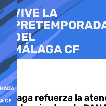
Ir
al
contenido
Málaga refuerza la aten