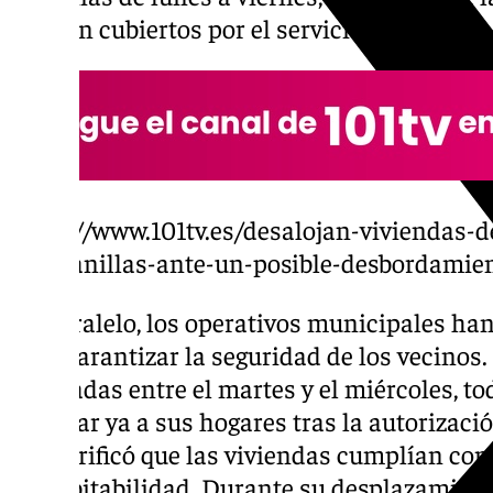
estarán cubiertos por el servicio 010.
https://www.101tv.es/desalojan-viviendas-de
campanillas-ante-un-posible-desbordamien
En paralelo, los operativos municipales han
para garantizar la seguridad de los vecinos
realizadas entre el martes y el miércoles, t
regresar ya a sus hogares tras la autorizaci
que verificó que las viviendas cumplían con
de habitabilidad. Durante su desplazamient