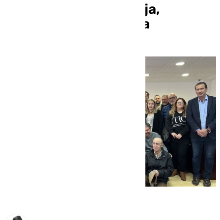
Comares, Casabermeja,
Humilladero y Periana