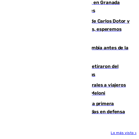
Controlado un incendio de rastrojos en Granada
junto a la autovía y al Callejón de Nogales
Juanfran Funes, sobre las lesiones de Carlos Dotor y
Fernando Calero: “Estamos preocupados, esperemos
que no sea nada”
Felipe VI refuerza los lazos con Colombia antes de la
llegada del nuevo presidente
Fernando Calero y Carlos Dotor se retiraron del
encuentro contra el Ceuta con molestias
España restablece controles temporales a viajeros
procedentes de Italia como repuesta a Meloni
El Málaga cae ante el Ceuta y suma la primera
derrota de la pretemporada dejando dudas en defensa
Lo más visto >