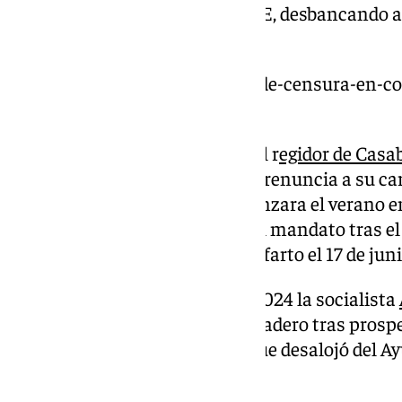
conjuntamente por el PP y PSOE, desbancando a 
de Avanza Comares.
https://www.101tv.es/mocion-de-censura-en-co
para-acceder-a-la-alcaldia/
Un mes antes, en septiembre, el r
egidor de Casa
Fernández (IU), hizo efectiva la renuncia a su ca
igual forma, antes de que comenzara el verano e
edil, Meritxell Vizuete, obtuvo el mandato tras e
regidor Rafael Torrubia de un infarto el 17 de juni
Igualmente, el 27 de marzo de 2024 la socialista
como nueva regidora de Humilladero tras prospe
impulsada por el PSOE e IU y que desalojó del A
popular Miguel Ángel Pérez.