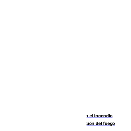
Activado el nivel 2 de emergencia en el incendio
forestal de Niebla por la compleja evolución del fuego