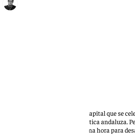
Enrique Rodríguez
domingo, 29 diciembre 2024, 10:58
Compartir:
La
moción de censura
en Jaén capital que se cele
gran vuelco producido en la política andaluza. Pe
levantamiento jienense de última hora para desal