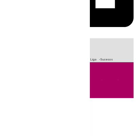
HOY
|
Fútbol
Primera División
Crisis Migratoria en Ceuta
LaLiga
Sucesos
Andalucía