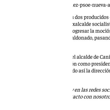
https://www.101tv.es/auxi-gamez-psoe-nueva-a
A estos cambios se suman otros dos producidos e
malagueñas. De esta forma, el exalcalde socialist
desalojado de la Alcaldía tras progresar la moci
Vox y el concejal Juan Carlos Maldonado, pasan
la popular Ana Mata.
También se suma la dimisión del alcalde de Canil
bastón de mando tras su elección como preside
Costa del Sol-Axarquía, recayendo así la direcció
popular Encarnación Pareja.
Descubre más noticias de 101Tv en las redes soc
Tok
o
X
. Puedes ponerte en contacto con nosotro
informativos@101tv.es