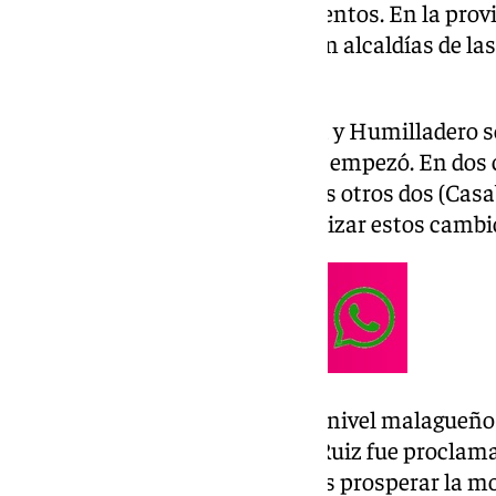
sido un año de grandes movimientos. En la prov
contabilizado cuatro cambios en alcaldías de la
a lo largo del ejercicio.
Comares
, Casabermeja, Periana y Humilladero s
año con regidor diferente al que empezó. En do
hubo moción de censura y en los otros dos (Casa
motivos los que obligaron a realizar estos cambi
El último de los movimientos a nivel malagueño
político socialista José Miguel Ruiz fue procla
octubre como nuevo alcalde tras prosperar la m