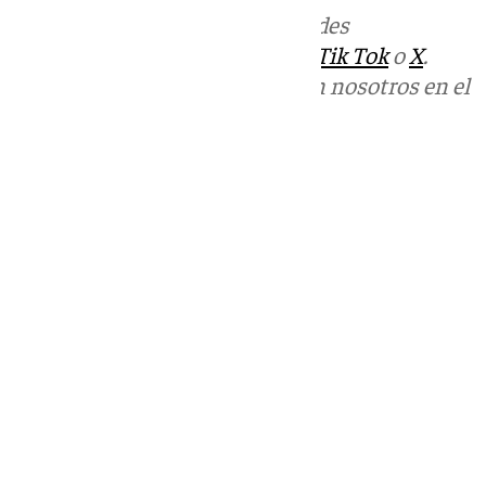
Más noticias de
101TV
en las redes
sociales:
Instagram
,
Facebook
,
Tik Tok
o
X
.
Puedes ponerte en contacto con nosotros en el
correo
informativos@101tv.es
Tags:
Últimas noticias