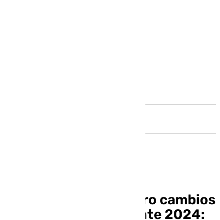
Andalucía
Málaga registra cuatro cambios
en las alcaldías durante 2024: