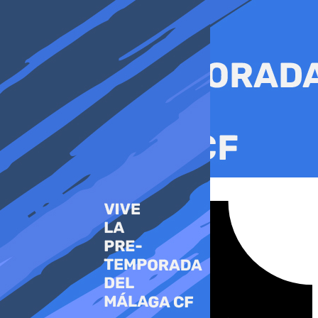
Ir
al
contenido
Tiktok