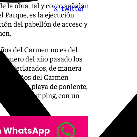
 de la obra, tal y como señalan
X-twitter
 Parque, es la ejecución
ción del pabellón de acceso y
men.
Baños del Carmen no es del
en enero del año pasado los
eron declarados, de manera
). Los Baños del Carmen
ños, con la playa de poniente,
iva o la de camping, con un