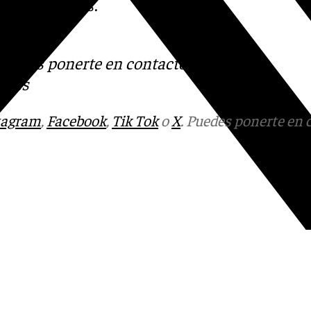
las incógnitas.
s
 Puedes ponerte en contacto
v.es
tagram
,
Facebook
,
Tik Tok
o
X
. Puedes ponerte en 