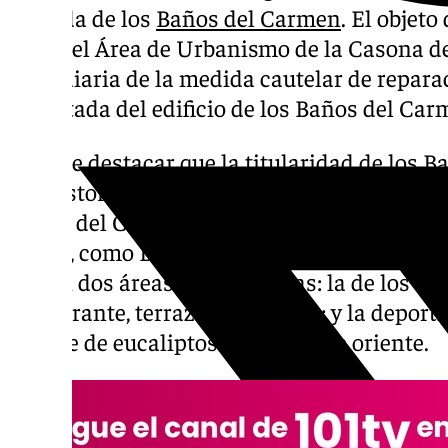
portada de los
Baños del Carmen
. El objeto
desde el Área de Urbanismo de la Casona del
subsidiaria de la medida cautelar de repara
la portada del edificio de los Baños del Car
Se debe destacar que la titularidad de los 
Consistorio malagueño. Esto se debe a que 
Baños del Carmen -construidos en 1919- fu
oficial, como Bien de Interés Cultural (BIC
tienen dos áreas diferenciadas: la de los ba
restaurante, terrazas y jardines; y la deport
bosque de eucaliptos y la playa de oriente.