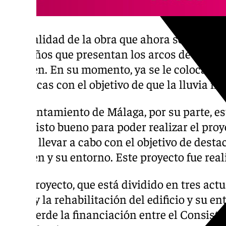
La finalidad de la obra que ahora se está ll
los daños que presentan los arcos de la por
Carmen. En su momento, ya se le colocaron
metálicas con el objetivo de que la lluvia n
El Ayuntamiento de Málaga, por su parte, es
dé el visto bueno para poder realizar el pro
quiere llevar a cabo con el objetivo de desta
Carmen y su entorno. Este proyecto fue real
Este proyecto, que está dividido en tres actua
playa y la rehabilitación del edificio y su en
se acuerde la financiación entre el Consist