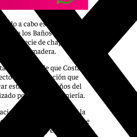
evando a cabo es la de reparar
tada de los Baños del
 una especie de chapas
o dañase la madera.
tá a la espera de que Costas
yecto de rehabilitación que
car esta zona, los Baños del
izado por Narval Ingeniería.
ciones (la terrestre, la de la
torno) sigue a la espera de que
orio malagueño y el Gobierno