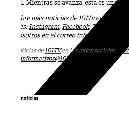
central. Mientras se avanza, esta es una de 
Descubre más noticias de 101Tv en las rede
sociales:
Instagram
,
Facebook
,
Tik Tok
o
X
.
con nosotros en el correo
informativos@101t
Más noticias de
101TV
en las redes sociales:
Ins
correo
informativos@101tv.es
Tags:
Últimas noticias