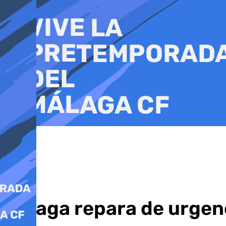
Ir
al
contenido
Málaga repara de urgenc