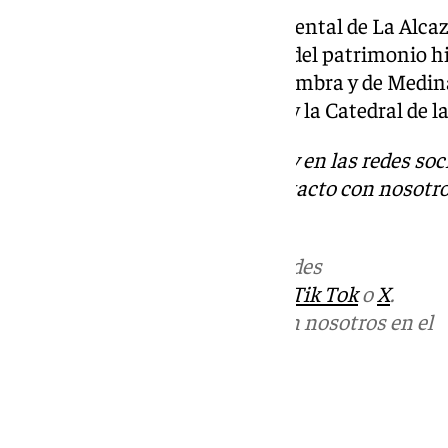
Por último, el conjunto monumental de La Alcazab
está en tercer lugar de lo mejor del patrimonio hi
Andalucía, por detrás de la Alhambra y de Medin
están el Real Alcázar de Sevilla y la Catedral de l
Descubre más noticias de 101Tv en las redes soc
Tok
o
X
. Puedes ponerte en contacto con nosotro
informativos@101tv.es
Más noticias de
101TV
en las redes
sociales:
Instagram
,
Facebook
,
Tik Tok
o
X
.
Puedes ponerte en contacto con nosotros en el
correo
informativos@101tv.es
Tags: