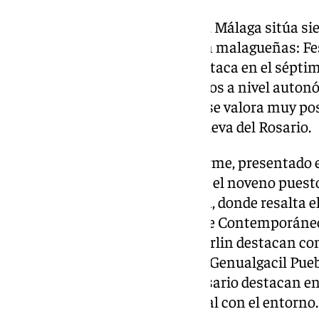
En el ranking por comunidades, Málaga sitúa sie
primeras. Las tres primeras son malagueñas: Fe
Picasso, Centre Pompidou y destaca en el séptim
Museo. Entre los quince primeros a nivel auto
o el Teatro Cervantes. Además, se valora muy po
Arte Contemporáneo de Villanueva del Rosario.
Otros datos llamativos del informe, presentado 
es que el Museo Picasso está en el noveno puesto
tipo imprescindibles en España, donde resalta e
además el Festival ACRO de Arte Contemporáneo 
Espacio de Artes Escénicas Sohrlin destacan co
este último año. Igualmente, el Genualgacil Pue
Arte RARA de Villanueva del Rosario destacan ent
rural y por su compromiso social con el entorno.