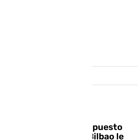
Andalucía
Málaga roza el tercer puesto
cultural, solamente Bilbao le