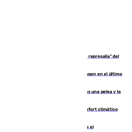
Italia responde ante las "medidas de represalia" del
Gobierno de Sánchez
El Sevilla se desinfla ante el Leverkusen en el último
ensayo (1-2)
Tensión en la prisión de Alhaurín tras una pelea y la
incautación de un punzón
Málaga contabiliza 148 zonas de confort climático
para enfrentar las altas temperaturas
Marlaska notifica a la Unión Europea el