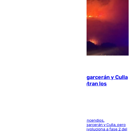
08.08.2026
Incendios de Castellón: Sierra Engarcerán y Culla
evolucionan positivamente y centran los
esfuerzos en Tírig
La UME se suma al operativo de control de los incendios,
progresando adecuadamente los de Sierra Engarcerán y Culla, pero
centrando todo el empeño en el de Culla, que evoluciona a fase 2 del