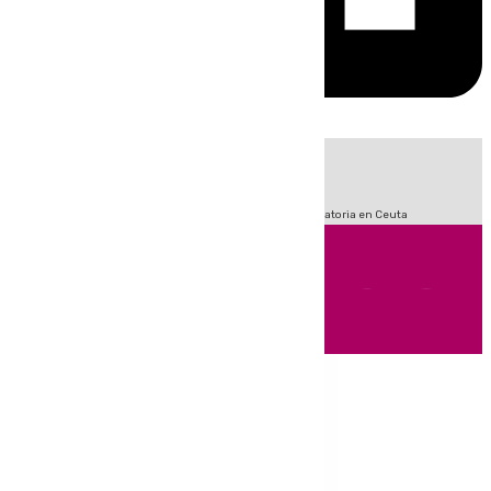
HOY
|
Sucesos
Fútbol
LaLiga
Primera División
Crisis Migratoria en Ceuta
Andalucía