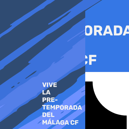
Ir
al
contenido
Tiktok