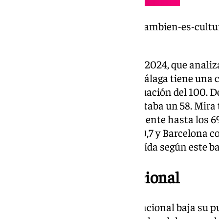
https://www.101tv.es/malaga-tambien-es-cultur
mejores-andalucia/
Este Observatorio de la Cultura 2024, que analiza
grandes eventos, destaca que Málaga tiene una c
cultural de 57,2 sobre una puntuación del 100. 
décimas, ya que en 2023 presentaba un 58. Mira 
Bilbao, que ha crecido notablemente hasta los 69
Madrid en primer puesto con 90,7 y Barcelona con
Valencia ha sufrido una gran caída según este b
A nivel andaluz y nacional
Sevilla, en sexto lugar, a nivel nacional baja su