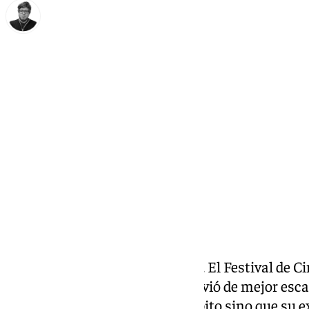
Enrique Rodríguez
domingo, 2 febrero 2025, 09:59
Compartir:
La
Málaga cultural
es un hecho. El Festival de Ci
propuesta que durante años sirvió de mejor esca
solamente creciera en este ámbito sino que su e