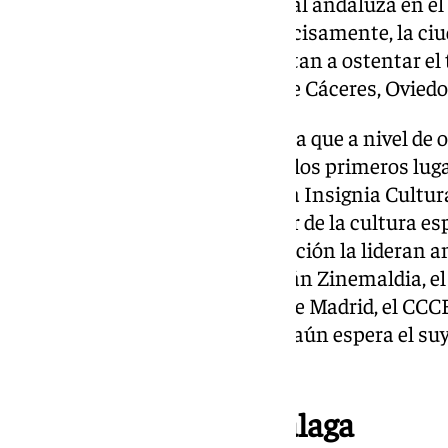
mientras que la siguiente capital andaluza en el
y en el puesto 13 de España. Precisamente, la ci
mejor sale parada de las que optan a ostentar el 
Europea 2031, con ventaja sobre Cáceres, Oviedo
Si bien, el Observatorio evidencia que a nivel de 
mete más eventos y centros en los primeros lugar
Cine que es identificado como la Insignia Cultura
puesto 10 de España de lo mejor de la cultura es
encontraba en el 14. La clasificación la lideran a
Sofía, el Festival de San Sebastián Zinemaldia, e
Museo Thyssen-Bornesmizza de Madrid, el CCCB
repartidos por España (Málaga aún espera el suyo
Fundación Juan March.
Lo que destaca de Málaga