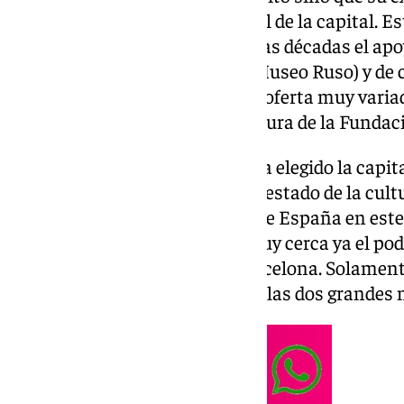
crecimiento urbanístico y social de la capital. E
encontrando durante las últimas décadas el apo
(Picasso, Thyssen, Pompidou, Museo Ruso) y de 
atractivos para conformar una oferta muy varia
según el Observatorio de la Cultura de la Fund
Este organismo, que este año ha elegido la capital
presentar su informe anual del estado de la cul
Málaga como la cuarta ciudad de España en este 
retroceso de Valencia y tiene muy cerca ya el po
indiscutibles para Madrid y Barcelona. Solamente
lugar, le aparta de codearse con las dos grandes