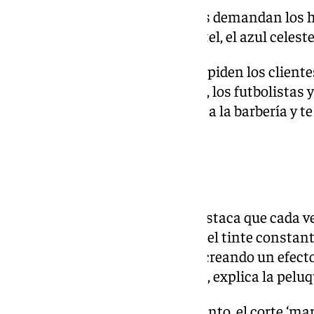
En cuanto a los colores que más demandan los 
mucho el mocha, los tonos pastel, el azul celeste
La mayoría de los peinados que piden los cliente
las redes sociales y, en concreto, los futbolistas
llama ‘flequillo TikTok’ y vienen a la barbería y te
TikTok'», asegura Claudia.
Peinados femeninos
Para las mujeres, Sara Luque destaca que cada v
«transición de canas», evitando el tinte consta
natural. «Envejecemos la cana creando un efecto
mucho más el mantenimiento», explica la peluq
Los cortes con capas y movimiento, el corte ‘maripo