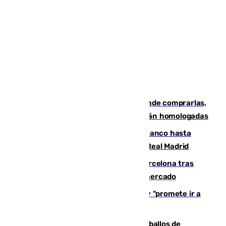
Gafas para el eclipse solar 2026: dónde comprarlas,
dónde conseguirlas y cómo saber si están homologadas
Vinícius Júnior seguirá vestido de blanco hasta
2032 tras cerrar su renovación con el Real Madrid
Rodrigo negocia su fichaje por el Barcelona tras
romper con el Madrid y revoluciona el mercado
El Rey traslada a Vivas su respaldo y "promete ir a
Ceuta" después de la crisis migratoria
El primer ciclo de las carreras de caballos de