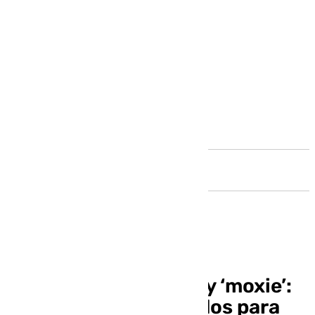
Andalucía
‘Mullet’, ‘fade’, ‘curly’ y ‘moxie’:
tendencias en peinados para