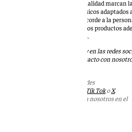
Este año, la variedad y la personalidad marcan 
atrevidos hasta estilos más clásicos adaptados 
está en encontrar un peinado acorde a la persona
supuesto, cuidar el cabello con los productos 
siempre sano, brillante y bonito.
Descubre más noticias de 101Tv en las redes soc
Tok
o
X
. Puedes ponerte en contacto con nosotro
informativos@101tv.es
Más noticias de
101TV
en las redes
sociales:
Instagram
,
Facebook
,
Tik Tok
o
X
.
Puedes ponerte en contacto con nosotros en el
correo
informativos@101tv.es
Tags: