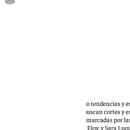
Natalia Baena
sábado, 15 marzo 2025, 11:28
Compartir:
La
moda capilar
sigue renovando tendencias y es
Tanto hombres como mujeres buscan cortes y est
personalidad y sigan las modas marcadas por las
barbera de la academia Antonio Eloy, y Sara Luq