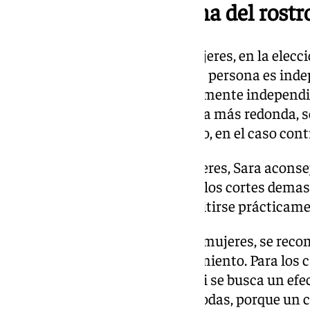
El corte según la forma del rostr
Tanto en hombres como en mujeres, en la elecció
la «morfología de la cara». «Cada persona es in
mirar a cada persona completamente independien
ejemplo, si un chico tiene la cara más redonda,
cuadratura» a la parte superior o, en el caso con
Para las caras redondas en mujeres, Sara aconse
visualmente el rostro, evitando los cortes demas
rostros diamante pueden permitirse prácticamen
En el caso del cabello rizado en mujeres, se rec
potenciar el volumen y el movimiento. Para los ca
siguen siendo la mejor opción si se busca un efe
prácticamente nos favorece a todas, porque un