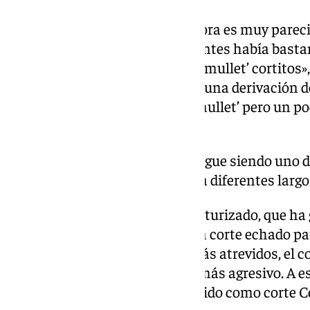
Si es cierto que el ‘mullet’ de ahora es muy parec
en que es un poco más corto, «antes había basta
atrás y ahora se llevan más los ‘mullet’ cortitos
también se está popularizando una derivación del
mohicano, que es igual que el ‘mullet’ pero un p
un poco más el degradado.
Por otro lado, el peinado ‘fade’ sigue siendo uno d
de un degradado que se adapta a diferentes largos
También destaca el flequillo texturizado, que ha
las redes sociales. Se trata de un corte echado pa
mucha más textura. Para los más atrevidos, el c
rapados al cero, ofrece un look más agresivo. A 
corte recto en el flequillo, conocido como corte C