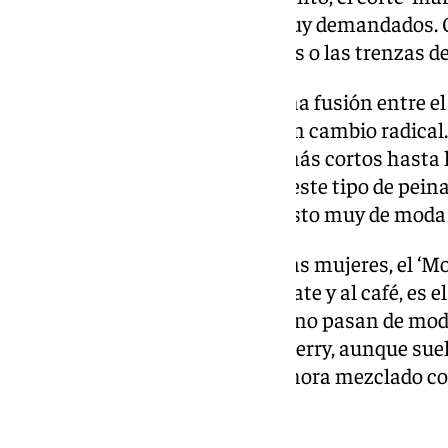
efecto mojado siguen siendo muy demandados. Ot
moñito semirrecogido, las ondas o las trenzas de
Por otro lado, el corte ‘moxie’, una fusión entre el 
terreno entre quienes buscan un cambio radical.
todas sus variantes, desde los más cortos hasta 
volviendo muy populares, pero este tipo de peina
Asimismo, también se han puesto muy de moda l
En relación al color de pelo en las mujeres, el 
elegante que recuerda al chocolate y al café, es e
continúan en tendencia ya que no pasan de moda
arena, vainilla y caramelo. El cherry, aunque sue
además, el cobre sigue fuerte, ahora mezclado c
efecto más natural.