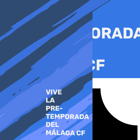
Ir
al
contenido
Tiktok