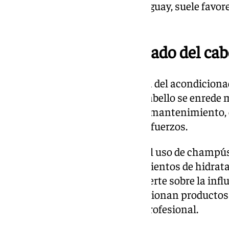
muchas capas, el peinado muy guay, suele favorec
Sara.
Consejos para el cuidado del cab
Claudia enfatiza la importancia del acondicio
lo utilizan, provocando que el cabello se enrede 
año buscan simplicidad y poco mantenimiento, e
un buen peinado sin grandes esfuerzos.
Por su parte, Sara recomienda el uso de champús
cabello teñido, así como tratamientos de hidra
el pelo saludable. También advierte sobre la influ
donde muchas veces se promocionan productos c
aconseja acudir siempre a un profesional.