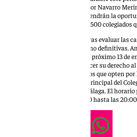
definitivas, lideradas por el doctor Navarro Meri
Chamorro Ladrón de Guevara, tendrán la oportu
propuestas y proyectos a los 10.500 colegiados 
La Junta Electoral del colegio, tras evaluar las 
validado estas dos opciones como definitivas. 
elecciones programadas para el próximo 13 de ene
médicos colegiados podrán ejercer su derecho al
o a través de correo. Para aquellos que opten por
estarán habilitadas en la sede principal del Cole
número 1 de calle Curtidores, Málaga. El horario 
ininterrumpido, desde las 08:00 hasta las 20:00