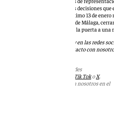
importante no solo en términos de representac
en cuanto a la legitimidad de las decisiones qu
electoral extraordinario. El próximo 13 de enero 
reciente del Colegio de Médicos de Málaga, cerr
controversia judicial y abriendo la puerta a una 
Descubre más noticias de 101Tv en las redes soc
Tok
o
X
. Puedes ponerte en contacto con nosotro
informativos@101tv.es
Más noticias de
101TV
en las redes
sociales:
Instagram
,
Facebook
,
Tik Tok
o
X
.
Puedes ponerte en contacto con nosotros en el
correo
informativos@101tv.es
Tags: