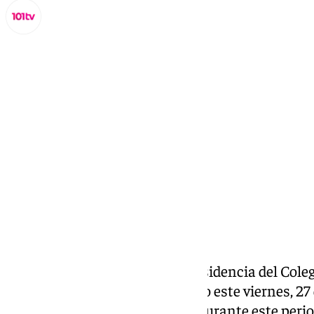
Miguel Alfonso
viernes, 27 diciembre 2024, 17:42
Compartir:
El proceso electoral para la presidencia del Col
(Commálaga) ha dado comienzo este viernes, 27 
hasta el próximo 10 de enero. Durante este perio