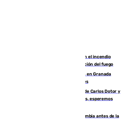
Activado el nivel 2 de emergencia en el incendio
forestal de Niebla por la compleja evolución del fuego
Controlado un incendio de rastrojos en Granada
junto a la autovía y al Callejón de Nogales
Juanfran Funes, sobre las lesiones de Carlos Dotor y
Fernando Calero: “Estamos preocupados, esperemos
que no sea nada”
Felipe VI refuerza los lazos con Colombia antes de la
llegada del nuevo presidente