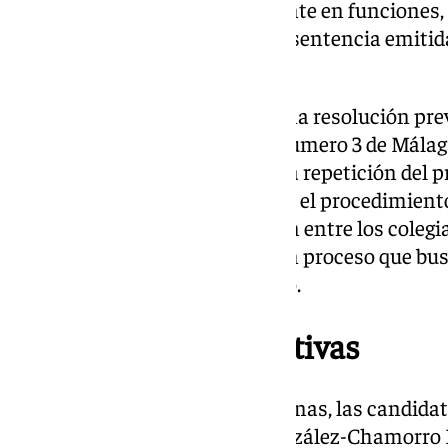
Directiva del colegio, actualmente en funciones
elecciones para cumplir con la sentencia emitida
Justicia de Andalucía (TSJA).
El dictamen del TSJA ratificó una resolución prev
Contencioso-Administrativo número 3 de Málaga,
dicha resolución se solicitaba la repetición del p
irregularidades identificadas en el procedimient
un contexto de alta expectación entre los colegi
oportunidad de participar en un proceso que bus
la legitimidad dentro del colegio.
Propuestas y expectativas
A lo largo de las próximas semanas, las candida
doctores Navarro Merino y González-Chamorro 