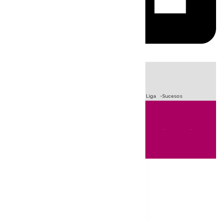
HOY
|
Fútbol
Primera División
Crisis Migratoria en Ceuta
LaLiga
Sucesos
Andalucía