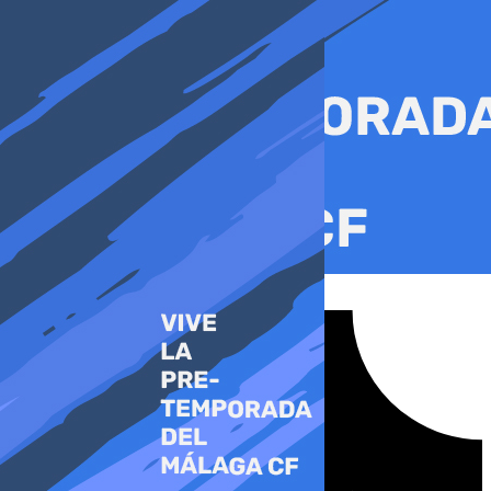
Ir
al
contenido
Tiktok