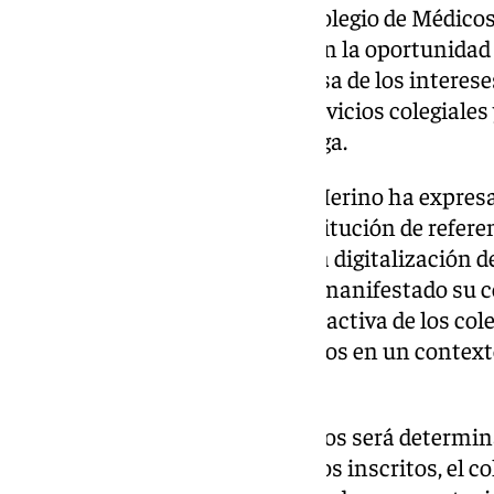
sus propuestas para dirigir el Colegio de Médic
años. Ambos aspirantes tendrán la oportunidad 
cuestiones clave como la defensa de los interese
continuada, la mejora de los servicios colegiales
pública en la provincia de Málaga.
Por un lado, el doctor Navarro Merino ha expresa
presencia del colegio como institución de refer
basado en la modernización y la digitalización de 
doctor González-Chamorro ha manifestado su 
transparencia, la participación activa de los cole
derechos laborales de los médicos en un context
exigente.
La participación de los colegiados será determina
Commálaga. Con 10.500 médicos inscritos, el col