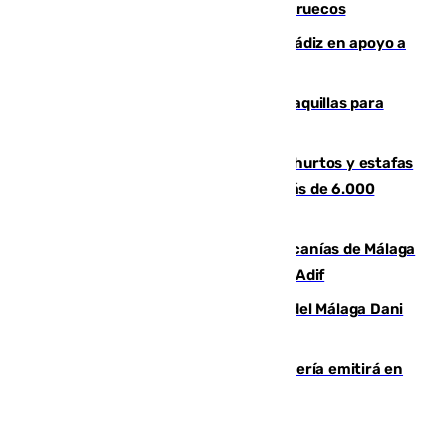
entrar en parapente a Ceuta desde Marruecos
CIES NO moviliza a la provincia de Cádiz en apoyo a
la respuesta humanitaria de Ceuta
El mercado de Jerez refrigera sus taquillas para
facilitar las compras a sus visitantes
Detenida una pareja por presuntos hurtos y estafas
en Málaga tras ser descubiertos con más de 6.000
euros
Retrasos y cancelaciones en el Cercanías de Málaga
por una avería en la infraestructura de Adif
Isco, la nueva mascota del jugador del Málaga Dani
Lorenzo
El observatorio de Calar Alto de Almería emitirá en
directo el eclipse solar del 12 de agosto