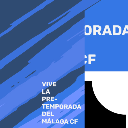
Ir
al
contenido
Tiktok