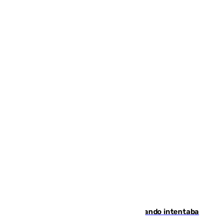
Fallece un joven tras caer al mar cuando intentaba