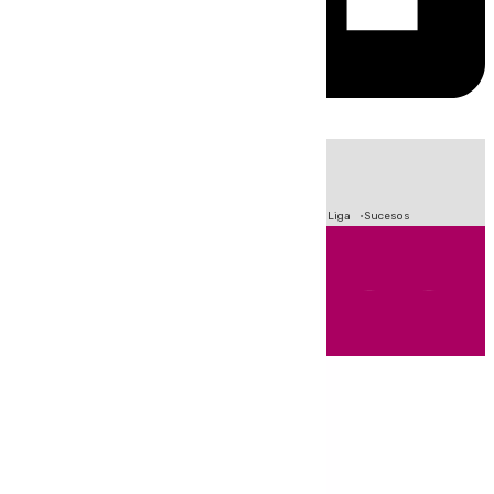
HOY
|
Fútbol
Primera División
Crisis Migratoria en Ceuta
LaLiga
Sucesos
Andalucía