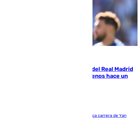
07.08.2026
El fichaje más caro de la historia del Real Madrid
costaba 105 millones de euros menos hace un
año y jugaba en Leganés
Del filial pepinero a récord absoluto: la meteórica carrera de Yan
Diomande en solo doce meses