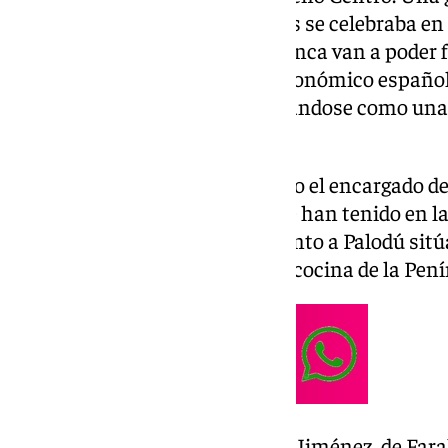
Guía Michelin 2026 que además se celebraba en c
portadores de la chaquetilla blanca van a poder f
entrada en el firmamento gastronómico español. 
de Atarazanas y venía configurándose como una
culinarias malagueñas.
El presentador de la Gala ha sido el encargado 
Estrellas Michelin, que siempre han tenido en l
aliado. Ahora, este reconocimiento a Palodú sitú
malagueño en lo más alto de la cocina de la Pení
La chef granadina Cristina Jiménez, de Fara