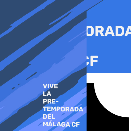
Ir
al
contenido
Tiktok