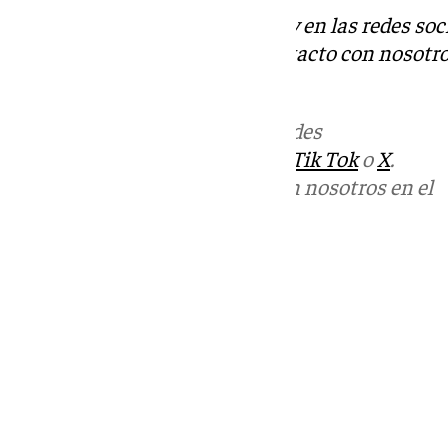
Descubre más noticias de 101Tv en las redes soc
Tok
o
X
. Puedes ponerte en contacto con nosotro
informativos@101tv.es
Más noticias de
101TV
en las redes
sociales:
Instagram
,
Facebook
,
Tik Tok
o
X
.
Puedes ponerte en contacto con nosotros en el
correo
informativos@101tv.es
Tags:
Últimas noticias