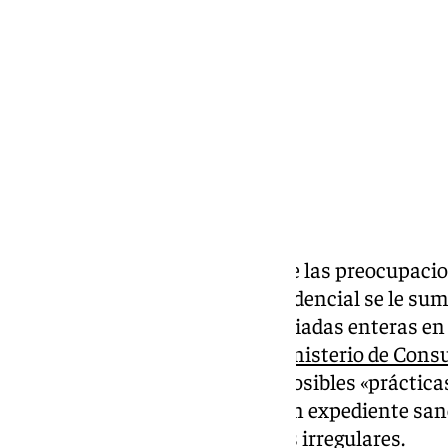
miércoles, 18 diciembre 2024, 09:01
Compartir:
En Málaga, la vivienda es una de las preocupaci
oferta de vivienda pública y residencial se le s
turísticos, que han vaciado barriadas enteras en 
Malagueta. Todo ello llevó al
Ministerio de Consu
grandes gestoras
de estas por posibles «práctica
ha trascendido la apertura de un expediente san
ofrecer miles de pisos turísticos irregulares.