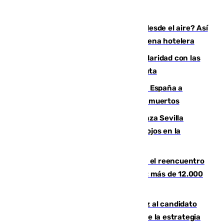
¿200.000 euros para ver el eclipse desde el aire? Así
es el exclusivo pack que ofrece una cadena hotelera
Concentración en Algeciras en solidaridad con las
víctimas de la crisis humanitaria en Ceuta
Sánchez traslada la "solidaridad" de España a
Colombia tras el terremoto que deja 111 muertos
El humo del incendio de Niebla alcanza Sevilla
mientras el fuego obliga a nuevos desalojos en la
provincia
La Rosaleda, aún lejos del lleno para el reencuentro
con el Málaga en el Trofeo Costa del Sol: más de 12.000
entradas disponibles
¿Por qué el PSOE ve en Mariano Ruiz al candidato
idóneo a la Alcaldía de Málaga? Claves de la estrategia