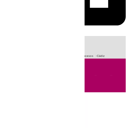
HOY
|
Crisis Migratoria en Ceuta
Fútbol
Primera División
Sucesos
Cádiz
Andalucía