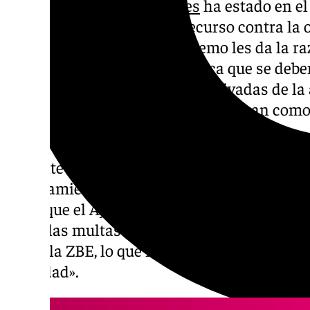
La
Zona de Bajas Emisiones
ha estado en el 
estos días. Vox emitió un recurso contra la
sentencia del Tribunal Supremo les da la ra
Esta resolución judicial explica que se debe
inmediata todas las multas derivadas de la 
Bajas Emisiones, ya que la consideran com
discriminatoria».
Durante una rueda de prensa celebrada este 
Ayuntamiento de Málaga, el portavoz munici
pidió que el Ayuntamiento de Málaga paral
todas las multas derivadas de la ZBE. Según 
anula la ZBE, lo que implica que la medida 
totalidad».