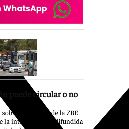
X-twitter
én puede circular o no
 sobre los efectos de la ZBE
e la interpretación difundida