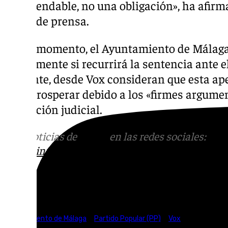
recomendable, no una obligación», ha afirm
rueda de prensa.
Por el momento, el Ayuntamiento de Málag
oficialmente si recurrirá la sentencia ante 
obstante, desde Vox consideran que esta ape
para prosperar debido a los «firmes argumen
resolución judicial.
Más noticias de
101TV
en las redes sociales:
Ins
correo
informativos@101tv.es
Tags:
Ayuntamiento de Málaga
Partido Popular (PP)
Vox