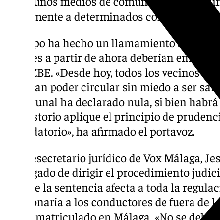
en algunos medios de comunicación, que li
únicamente a determinados conductores, es
El grupo ha hecho un llamamiento a los co
quienes a partir de ahora deberían emitir un
en la ZBE. «Desde hoy, todos los vecinos de
deberían poder circular sin miedo a ser s
el Tribunal ha declarado nula, si bien habrá
Consistorio aplique el principio de prudenci
recaudatorio», ha afirmado el portavoz.
El vicesecretario jurídico de Vox Málaga, Jes
encargado de dirigir el procedimiento judici
fallo de la sentencia afecta a toda la regula
sancionaría a los conductores de fuera de l
coche matriculado en Málaga. «No se debería