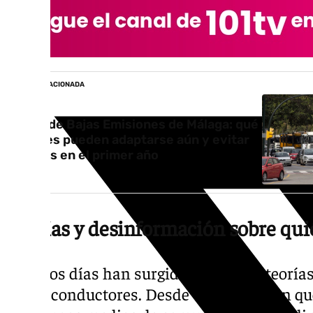
NOTICIA RELACIONADA
Zona de Bajas Emisiones de Málaga: qué
coches pueden adaptarse aún y evitar
multas en el primer año
Teorías y desinformación sobre qui
En estos días han surgido diferentes teorías
en los conductores. Desde Vox sostienen qu