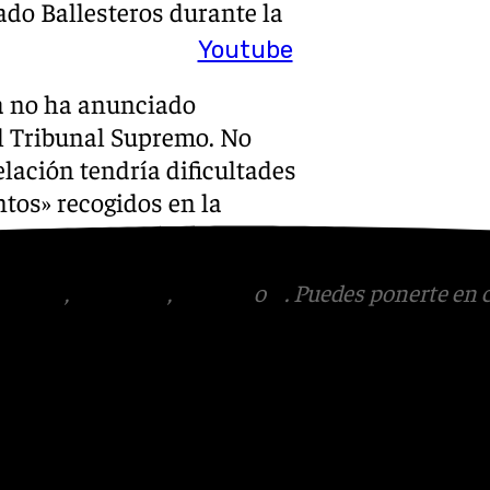
ado Ballesteros durante la
Youtube
a no ha anunciado
el Tribunal Supremo. No
lación tendría dificultades
tos» recogidos en la
tagram
,
Facebook
,
Tik Tok
o
X
. Puedes ponerte en 