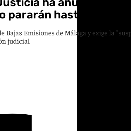
 Justicia ha anulado la Z
 pararán hasta «dejarla
de Bajas Emisiones de Málaga y exige la "su
ón judicial