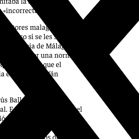
mitaba la anulación
 «incorrecta».
nductores malagueños,
 recurso si se les sanciona
 la provincia de Málaga
ancionados por una norma que
 que esperar a que el
a en lugar del afán
ús Ballesteros, fue el
al. Este ha admitido que el
ción de la ZBE, y que no solo
a ciudad, que no tuviesen un
 multar ni a los de fuera ni a