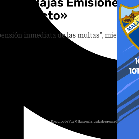
ona de Bajas Emisiones
 sin efecto»
spensión inmediata de las multas", mientras
El equipo de Vox Málaga en la rueda de prensa de este viernes
Rafa Mesa