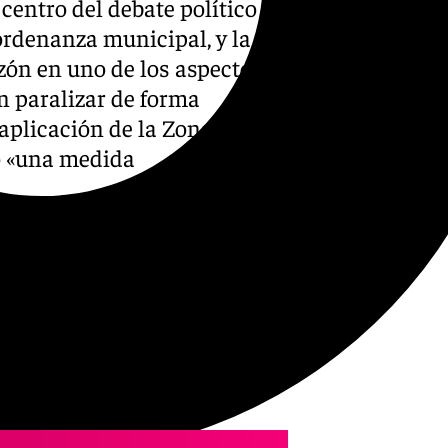
centro del debate político en
 ordenanza municipal, y la
zón en uno de los aspectos.
n paralizar de forma
aplicación de la Zona de
o «una medida
viernes frente al
pal de Vox, Antonio Alcázar,
izase de forma inmediata
el portavoz, la «sentencia
queda sin efecto en su