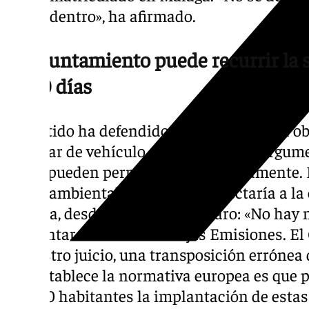
los de dentro», ha afirmado.
El Ayuntamiento puede recurrir la 
de 30 días
El partido ha defendido que la normativa 
cambiar de vehículo, algo que, según argume
todos pueden permitirse económicamente. 
medioambientales, y en cómo afectaría a la 
medida, desde Vox lo tienen claro: «No hay
implantar una Zona de Bajas Emisiones. El 
a nuestro juicio, una transposición errónea 
que establece la normativa europea es que 
50.000 habitantes la implantación de estas