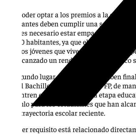
Para poder optar a los premios a la excelen
estudiantes deben cumplir una serie de requ
lugar, es necesario estar empadronado en 
20.000 habitantes, ya que el programa está
aquellos jóvenes que viven en localidades pe
han alcanzado un rendimiento académico s
En segundo lugar, los aspirantes deben fina
ESO, el Bachillerato o un ciclo de FP, de ma
concentren en el cierre de cada etapa educa
estímulo para los estudiantes que han alc
en su trayectoria escolar reciente.
El tercer requisito está relacionado direct