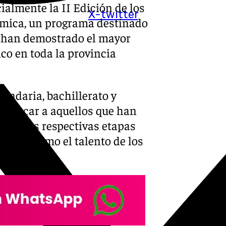
ialmente la II Edición de los
X-twitter
émica, un programa destinado
e han demostrado el mayor
co en toda la provincia
undaria, bachillerato y
 destacar a aquellos que han
 en sus respectivas etapas
tancia como el talento de los