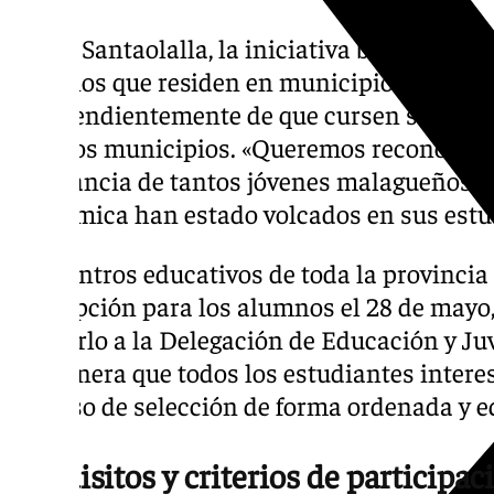
Según Santaolalla, la iniciativa busca espe
alumnos que residen en municipios con me
independientemente de que cursen sus estu
de otros municipios. «Queremos reconocer el 
constancia de tantos jóvenes malagueños q
académica han estado volcados en sus estud
Los centros educativos de toda la provincia 
inscripción para los alumnos el 28 de mayo,
remitirlo a la Delegación de Educación y Ju
de manera que todos los estudiantes intere
proceso de selección de forma ordenada y eq
Requisitos y criterios de participa