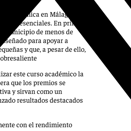
cia académica en Málaga, los
isitos esenciales. En primer
un municipio de menos de
 diseñado para apoyar a
queñas y que, a pesar de ello,
obresaliente
lizar este curso académico la
nera que los premios se
tiva y sirvan como un
anzado resultados destacados
amente con el rendimiento