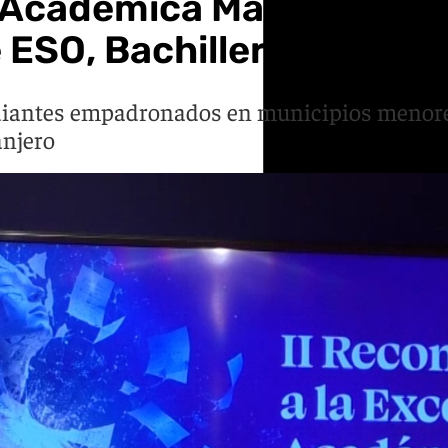
 Académica Málaga 2026:
ESO, Bachillerato y FP
udiantes empadronados en municipios menore
anjero