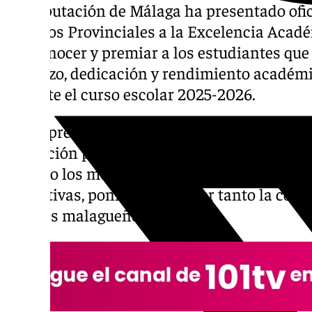
La Diputación de Málaga ha presentado ofic
Premios Provinciales a la Excelencia Acad
a reconocer y premiar a los estudiantes qu
esfuerzo, dedicación y rendimiento académi
durante el curso escolar 2025-2026.
Estos premios abarcan a los alumnos de sec
formación profesional (FP), y su objetivo es
logrado los mejores expedientes académicos
educativas, poniendo en valor tanto la cons
jóvenes malagueños.