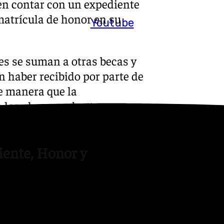
n contar con un expediente
matrícula de honor en su
Youtube
es se suman a otras becas y
 haber recibido por parte de
e manera que la
a los alumnos de otros
iente, Honor y
álaga se organizan en tres
 calificación final del