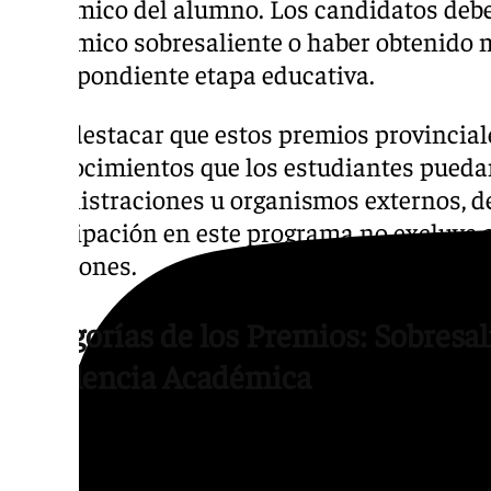
académico del alumno. Los candidatos debe
académico sobresaliente o haber obtenido 
correspondiente etapa educativa.
Cabe destacar que estos premios provincial
reconocimientos que los estudiantes puedan
administraciones u organismos externos, d
participación en este programa no excluye 
galardones.
Categorías de los Premios: Sobresal
Excelencia Académica
Los premios a la excelencia académica en M
categorías claramente diferenciadas según la