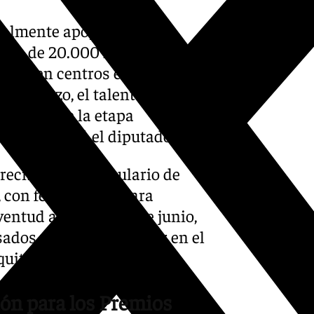
cialmente apoyar a los
nos de 20.000 habitantes,
dios en centros educativos
esfuerzo, el talento y la
ue durante la etapa
ios», señaló el diputado.
recibirán el formulario de
 con fecha límite para
ventud antes del 30 de junio,
sados puedan participar en el
uitativa.
ción para los Premios