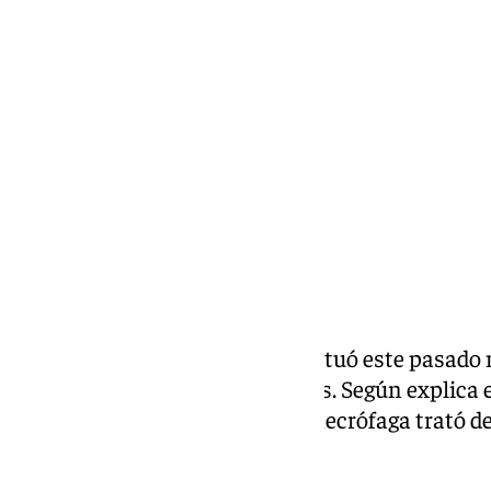
Antonio López
miércoles, 8 enero 2025, 13:52
Compartir:
La Policía Local de Manilva efectuó este pasado
leonado
en la costa de Sabinillas. Según explica 
través de redes sociales, el ave necrófaga trató de 
seguido cayó al mar.