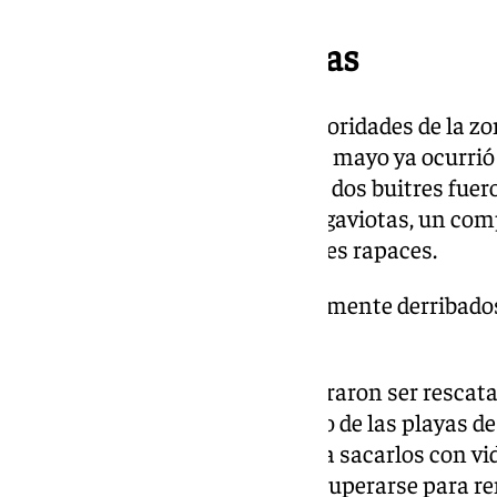
El acoso de las gaviotas
No es la primera vez que las autoridades de la z
en estas condiciones. El pasado mayo ya ocurrió 
Línea de la Concepción, cuando dos buitres fue
sobre el mar por el acoso de las gaviotas, un c
también practican con otras aves rapaces.
dos buitres fueron prácticamente derribados
de las gaviotas
En aquella ocasión también lograron ser rescata
contratada para el balizamiento de las playas de 
incluso se lanzaron al agua para sacarlos con vid
donde tratan de descansar y recuperarse para re