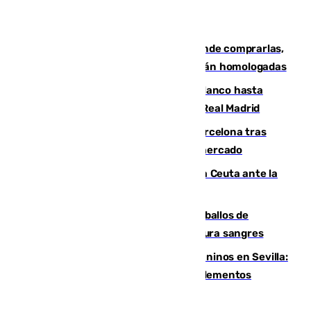
Gafas para el eclipse solar 2026: dónde comprarlas,
dónde conseguirlas y cómo saber si están homologadas
Vinícius Júnior seguirá vestido de blanco hasta
2032 tras cerrar su renovación con el Real Madrid
Rodrigo negocia su fichaje por el Barcelona tras
romper con el Madrid y revoluciona el mercado
El Rey traslada a Vivas su respaldo a Ceuta ante la
crisis migratoria
El primer ciclo de las carreras de caballos de
Sanlúcar arranca este sábado con 27 pura sangres
Continúan los cierres de parques caninos en Sevilla:
se detectan alimentos que contienen elementos
peligrosos