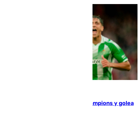
06.08.2026
El Betis supera el examen de Champions y golea
al Arsenal en Dublín (1-3)