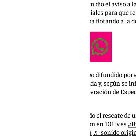
La delegación de Playas fue quien dio el aviso a 
que contactó a los agentes policiales para que r
alzar el vuelo y que se encontraba flotando a la d
Tal y como se muestra en el vídeo difundido por
rapaz fue sacada del agua con vida y, según se in
disposición del Centro de Recuperación de Espec
recuperación.
@101tvmalaga
Así ha sido el rescate de u
de Manilva. Más información en 101tv.es
#B
#Animal
#Málaga
#Manilva
♬ sonido origi