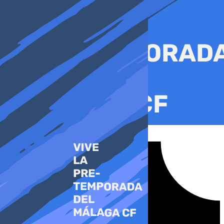
Ir
al
contenido
Tiktok