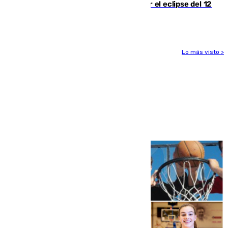
Estos son los mejores sitios para ver el eclipse del 12
de agosto en la provincia de Málaga
Lo más visto >
Más noticias
Ver más >