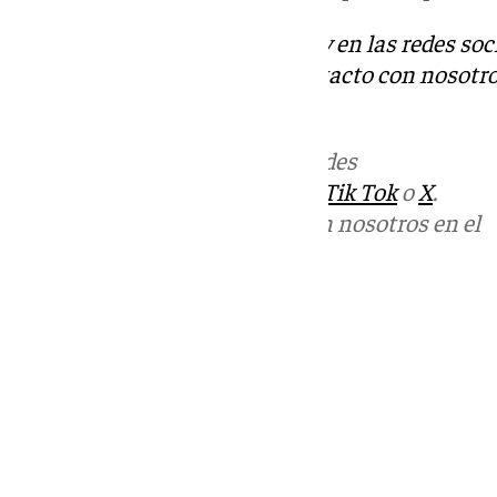
Descubre más noticias de 101Tv en las redes soc
Tok
o
X
. Puedes ponerte en contacto con nosotro
informativos@101tv.es
Más noticias de
101TV
en las redes
sociales:
Instagram
,
Facebook
,
Tik Tok
o
X
.
Puedes ponerte en contacto con nosotros en el
correo
informativos@101tv.es
Tags:
Últimas noticias