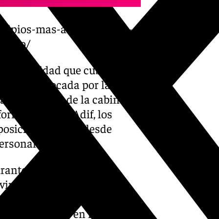
icipios-mas-afectados-por-
ptero/
ta Velocidad que cubre el
encia provocada por las
vía de un
bogie
de la cabina
formado desde Adif, los
posición enviada desde
ersonales.
durante la madrugada han
vincia de Málaga, en
Meteorología (Aemet) ha
emo por lluvias en las