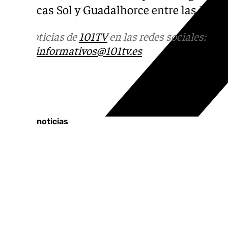
comarcas Sol y Guadalhorce entre las 12:00 
Más noticias de
101TV
en las redes sociales:
Ins
correo
informativos@101tv.es
Tags:
Últimas noticias