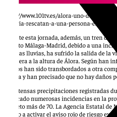
https://www.101tv.es/alora-uno-de-los-mun
la-lluvia-rescatan-a-una-persona-en-helico
Durante esta jornada, además, un tren de Al
trayecto Málaga-Madrid, debido a una incid
intensas lluvias, ha sufrido la salida de la 
delantera a la altura de Álora. Según han in
viajeros han sido transbordados a otra com
Málaga y han precisado que no hay daños p
Las intensas precipitaciones registradas 
provocado numerosas incidencias en la pro
concreto más de 70. La Agencia Estatal de 
llegado a activar el aviso rojo de riesgo extr