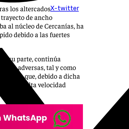
ras los altercados
X-twitter
l trayecto de ancho
a al núcleo de Cercanías, ha
ido debido a las fuertes
por su parte, continúa
gicas adversas, tal y como
 añadido que, debido a dicha
ayecto de alta velocidad
os.