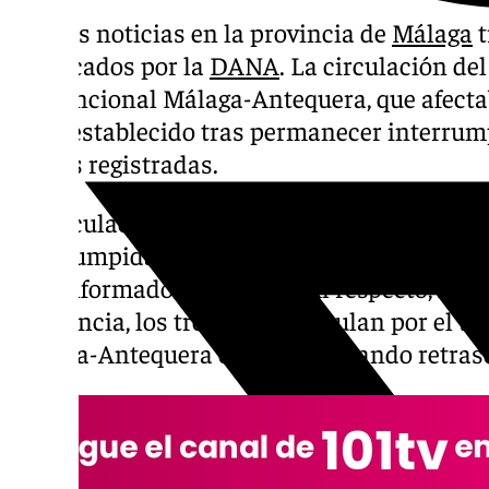
Buenas noticias en la provincia de
Málaga
t
provocados por la
DANA
. La circulación de
convencional Málaga-Antequera, que afectab
sido restablecido tras permanecer interrump
lluvias registradas.
La circulación entre Gobantes y El Chorro, 
interrumpida por las condiciones meteoroló
han informado desde Adif. Al respecto, han
incidencia, los trenes que circulan por el tr
Málaga-Antequera están registrando retras