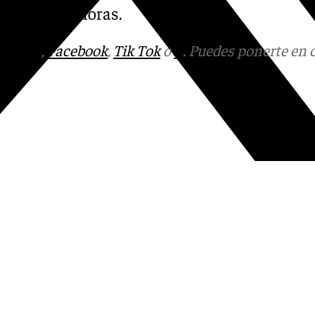
y las 15:00 horas.
tagram
,
Facebook
,
Tik Tok
o
X
. Puedes ponerte en 