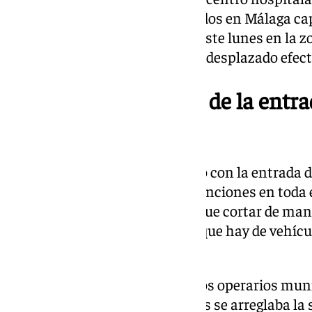
turismos y un autobús implicados en Málaga cap
han ocurrido en la mañana de este lunes en la zo
Armiñán. Hasta el lugar se han desplazado efecti
Justo a la hora punta de la entra
capital
El hecho de que haya coincidido con la entrada de
generado que se produzcan retenciones en toda e
aledañas. Y es que ha habiado que cortar de man
hora punta por el movimiento que hay de vehícul
los colegios.
El trabajo de la Policía Local y los operarios mu
para cambiar el tráfico mientras se arreglaba la 