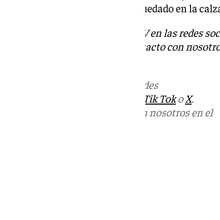
urgente los restos que se han quedado en la calz
Descubre más noticias de 101TV en las redes soc
Tok
o
X
. Puedes ponerte en contacto con nosotro
informativos@101tv.es
.
Más noticias de
101TV
en las redes
sociales:
Instagram
,
Facebook
,
Tik Tok
o
X
.
Puedes ponerte en contacto con nosotros en el
correo
informativos@101tv.es
Tags:
Últimas noticias