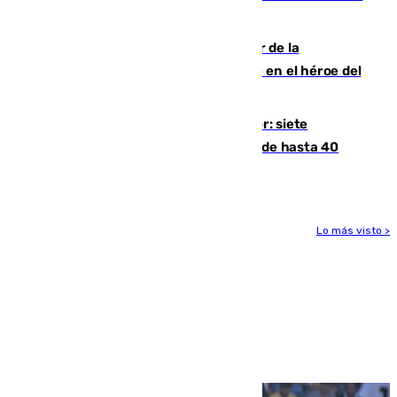
cuatro de ellos en Andalucía
Ferrán Torres, nombrado embajador de la
Comunidad Valenciana tras convertirse en el héroe del
Mundial
Andalucía sigue asfixiada por el calor: siete
provincias, en alerta por temperaturas de hasta 40
grados
Lo más visto >
Más noticias
Ver más >