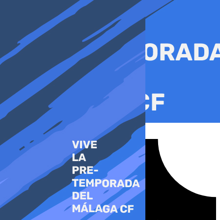
Ir
al
contenido
Tiktok