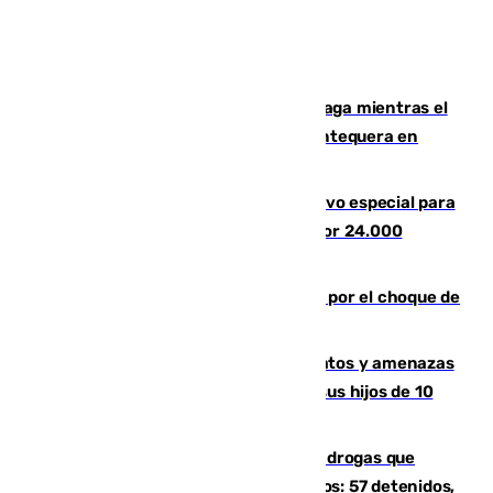
El taró tiñe de niebla la costa de Málaga mientras el
calor se concentra en el interior con Antequera en
aviso amarillo
La Guardia Civil prepara un dispositivo especial para
el eclipse del 12 de agosto compuesto por 24.000
agentes
Cortado el Cercanías C-2 de Málaga por el choque de
un tren con una catenaria caída
Detenido en Estepona por malos tratos y amenazas
de muerte a su pareja en presencia de sus hijos de 10
años y 11 meses
Desarticulada una red de tráfico de drogas que
introducía la mercancía desde Marruecos: 57 detenidos,