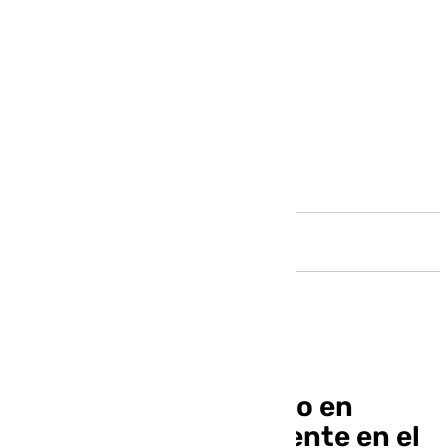
Andalucía
Restablecido el tráfico en
Málaga tras un accidente en el