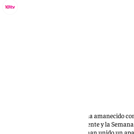
Miguel Alfonso
lunes, 3 marzo 2025, 11:05
Compartir:
El lunes 3 de marzo en Málaga ha amanecido co
en Málaga. Tras la vuelta del puente y la Semana 
que continuarán estos días, se han unido un ap