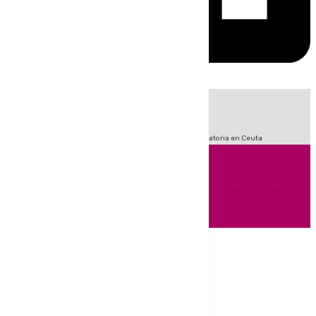
HOY
|
Sucesos
Fútbol
LaLiga
Primera División
Crisis Migratoria en Ceuta
Andalucía