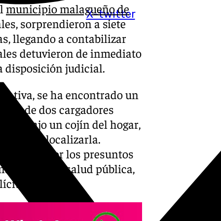
el
municipio malagueño de
X-twitter
ales, sorprendieron a siete
s, llegando a contabilizar
onales detuvieron de inmediato
disposición judicial.
rmativa, se ha encontrado un
demás de dos cargadores
lto bajo un cojín del hogar,
rvió para localizarla.
rrestadas por los presuntos
al, contra la salud pública,
lícita de armas.