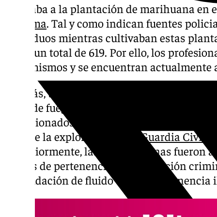
dedicaba a la plantación de marihuana en 
Cártama
. Tal y como indican fuentes polici
individuos mientras cultivaban estas planta
hasta un total de 619. Por ello, los profesi
a los mismos y se encuentran actualmente a 
Además, tal y como indican en la nota info
arma de fuego calibre nueve milímetros, a
municionados. Esto último se encontraba ocu
aunque la exploración de la
Guardia Civil
si
Posteriormente, las siete personas fueron a
delitos de pertenencia a organización crimin
defraudación de fluido eléctrico y tenencia i