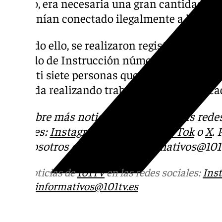
cultivo, era necesaria una gran cantidad de f
mantenían conectado ilegalmente a la red el
Por todo ello, se realizaron registros de la v
Juzgado de Instrucción número 1 de Málaga,
fraganti siete personas que se encontraban
vivienda realizando trabajos de corte y seca
Descubre más noti
cias de 101Tv en las rede
sociales:
Instagram
,
Facebook
,
Tik Tok
o
X
.
con nosotros en el correo
informativos@101t
Más noticias de
101TV
en las redes sociales:
Ins
correo
informativos@101tv.es