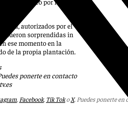
luido eléctrico por lo que lo
éctrica.
ivienda, autorizados por el
 y fueron sorprendidas in
 en ese momento en la
do de la propia plantación.
s
 Puedes ponerte en contacto
v.es
tagram
,
Facebook
,
Tik Tok
o
X
. Puedes ponerte en 