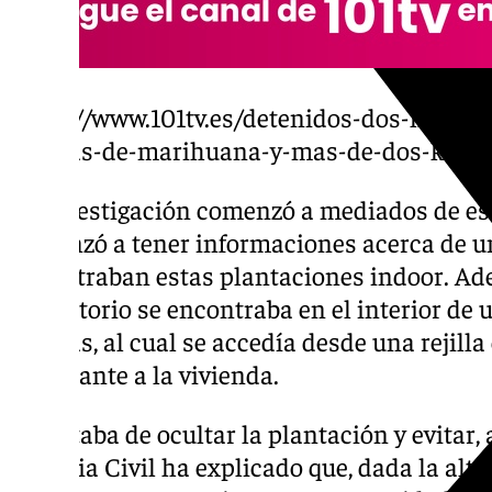
https://www.101tv.es/detenidos-dos-herma
plantas-de-marihuana-y-mas-de-dos-kilos-
La investigación comenzó a mediados de es
comenzó a tener informaciones acerca de u
encontraban estas plantaciones indoor. Ade
laboratorio se encontraba en el interior de
plantas, al cual se accedía desde una rejill
colindante a la vivienda.
Se trataba de ocultar la plantación y evitar, a
Guardia Civil ha explicado que, dada la alt