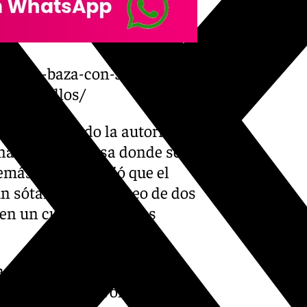
nos-en-baza-con-370-
de-cogollos/
te mes, cuando la autoridad
na supuesta casa donde se
más, se descubrió que el
 un sótano subterráneo de dos
a en un cuarto de aperos
sí, la acción policial. La
a capacidad y el volumen del