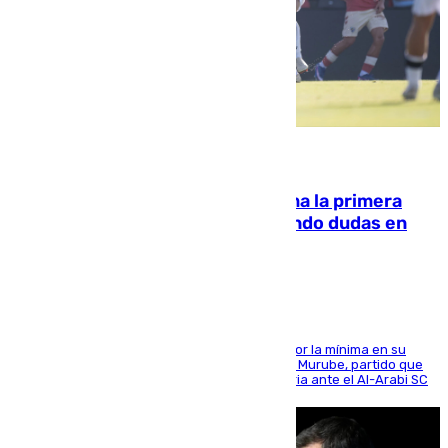
07.08.2026
El Málaga cae ante el Ceuta y suma la primera
derrota de la pretemporada dejando dudas en
defensa
El cuadro dirigido por Juanfran Funes perdió por la mínima en su
envite contra el conjunto caballa en el Alfonso Murube, partido que
se disputó un día después de su primera victoria ante el Al-Arabi SC