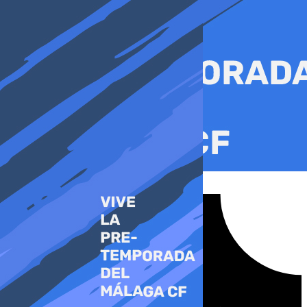
Ir
al
contenido
Tiktok