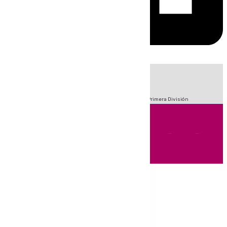
HOY
|
Fútbol
Sucesos
Crisis Migratoria en Ceuta
LaLiga
Primera División
Andalucía