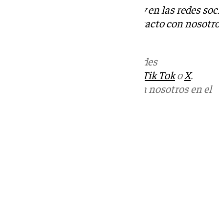
Descubre más noticias de 101Tv en las redes soc
Tok
o
X
. Puedes ponerte en contacto con nosotro
informativos@101tv.es
.
Más noticias de
101TV
en las redes
sociales:
Instagram
,
Facebook
,
Tik Tok
o
X
.
Puedes ponerte en contacto con nosotros en el
correo
informativos@101tv.es
Tags:
Últimas noticias