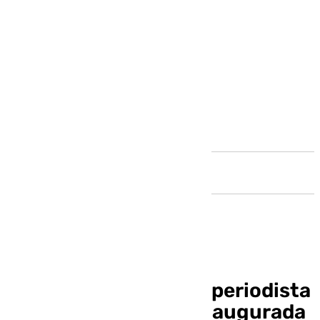
Andalucía
Sustraen la placa del periodista
José Antonio Frías inaugurada