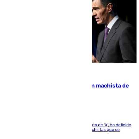
07.08.2026
Pedro Sánchez condena el crimen machista de
Benahavís
El presidente del Gobierno, a través de su cuenta de ‘X’, ha definido
como un “fracaso colectivo” los asesinatos machistas que se
producen en España