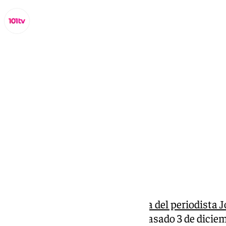
Miguel Alfonso
miércoles, 18 diciembre 2024, 15:42
Compartir:
Dos semanas ha durado la
placa del periodista 
el Ayuntamiento de Málaga el pasado 3 de diciem