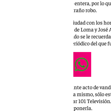
La han desatornillado y quitado entera, por lo que
a poner una nueva ante este extraño robo.
Este diciembre comenzó en la ciudad con los h
los periodistas fallecidos Rafael de Loma y José 
ha dedicado un paseo y al segundo se le recuerda
la redacción del diario ‘Sur’, el periódico del que f
Sin embargo, en un desconcertante acto de vanda
estado la placa en su sitio. Ahora mismo, sólo est
placa como ha podido comprobar 101 Televisión.
Málaga ya está trabajando en reponerla.