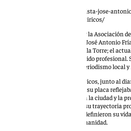
https://www.101tv.es/el-periodista-jose-antonio
su-honor-en-el-parque-de-martiricos/
El día 3 de diciembre, la ciudad y la Asociación 
este homenaje al desaparecido José Antonio Fría
alcalde de Málaga, Francisco de la Torre; el actua
Castillo, y la familia del reconocido profesional.
de Frías como figura clave del periodismo local y
La elección del Parque de Martiricos, junto al dia
periodística, y el simbolismo de su placa refleja
y su vínculo inquebrantable con la ciudad y la p
destacó este reconocimiento a su trayectoria pr
recordatorio de los valores que definieron su vida
rigurosidad y, sobre todo, la humanidad.