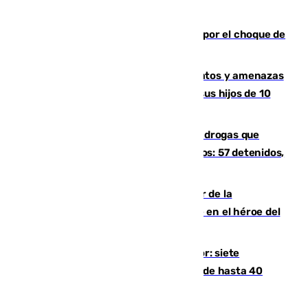
Cortado el Cercanías C-2 de Málaga por el choque de
un tren con una catenaria caída
Detenido en Estepona por malos tratos y amenazas
de muerte a su pareja en presencia de sus hijos de 10
años y 11 meses
Desarticulada una red de tráfico de drogas que
introducía la mercancía desde Marruecos: 57 detenidos,
cuatro de ellos en Andalucía
Ferrán Torres, nombrado embajador de la
Comunidad Valenciana tras convertirse en el héroe del
Mundial
Andalucía sigue asfixiada por el calor: siete
provincias, en alerta por temperaturas de hasta 40
grados