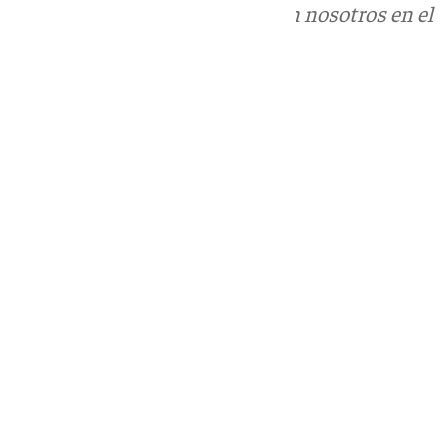
Puedes ponerte en contacto con nosotros en el
correo
informativos@101tv.es
Tags:
Axarquía
Sucesos
Vélez-Málaga
Últimas noticias