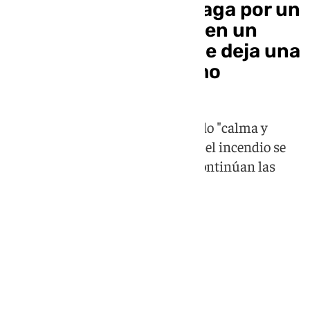
Tensión en Vélez-Málaga por un
impactante incendio en un
taller de camiones que deja una
gran columna de humo
Desde el Ayuntamiento han pedido "calma y
tranquilidad" y han señalado que el incendio se
encuentro "controlado" aunque continúan las
labores de extinción