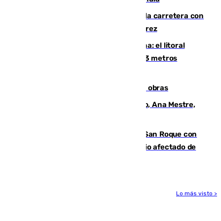
Muere un conductor tras salirse de la carretera con
su turismo en la A-480 a la altura de Jerez
Julio supera a junio en basura marina: el litoral
occidental malagueño recoge más de 33 metros
cúbicos de residuos
El Cádiz se afila ante un Granada en obras
La nueva presidenta del Parlamento, Ana Mestre,
hace parada institucional en Cádiz
Estabilizado el incendio forestal de San Roque con
19 familias aún desalojadas y un domicilio afectado de
gravedad
Lo más visto >
Más noticias