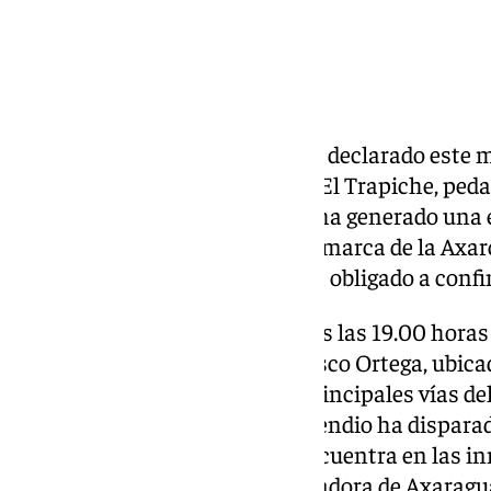
Un espectacular incendio se ha declarado este ma
una nave industrial situada en El Trapiche, pe
Vélez-Málaga. El siniestro, que ha generado u
visible desde gran parte de la comarca de la Axa
dispositivo de emergencias y ha obligado a confin
El fuego se ha originado pasadas las 19.00 horas 
de camiones frigoríficos Francisco Ortega, ubicad
(A-356) y la A-7205, dos de las principales vías de
de Málaga. La ubicación del incendio ha dispara
primer momento: la nave se encuentra en las in
servicio y de la planta potabilizadora de Axaragu