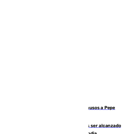
Granada despide con lágrimas y aplausos a Pepe
Habichuela
Un futbolista de 24 años muere tras ser alcanzado
por un rayo durante un partido en Tailandia