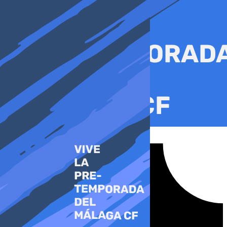
Ir
al
contenido
Tiktok