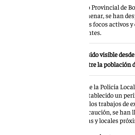
Varias dotaciones del Consorcio Provincial de B
parques de Vélez-Málaga y Colmenar, se han des
tratar de controlar los diferentes focos activos y
a inmuebles y negocios colindantes.
La columna de humo negro ha sido visible desd
Axarquía, generando alarma entre la población 
Junto a los bomberos, agentes de la Policía Local
Nacional y Guardia Civil han establecido un perí
recinto industrial para facilitar los trabajos de e
población. Como medida de precaución, se han l
preventivos en algunas viviendas y locales próxi