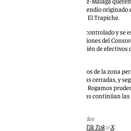
«Desde el Ayuntamiento de Vélez-Málaga querem
calma y tranquilidad ante el incendio originado 
Ortega, junto a la gasolinera, en El Trapiche.
En este momento el fuego está controlado y se e
extinción por parte de las dotaciones del Conso
un importante despliegue también de efectivos de
Nacional.
Se recomienda a todos los vecinos de la zona pe
manteniendo puertas y ventanas cerradas, y se
indicaciones de la Policía Local. Rogamos prude
innecesarios en la zona mientras continúan las 
de la zona».
Más noticias de
101TV
en las redes
sociales:
Instagram
,
Facebook
,
Tik Tok
o
X
.