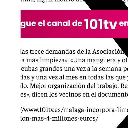
Entre las trece demandas de la Asociación d
«mucha más limpieza». «Una manguera y otr
pasen cubas grandes una vez a la semana por
barriadas y una vez al mes en todas las que
vehículo. Mejor organización del trabajo. R
muebles», dicen los vecinos en el document
https://www.101tv.es/malaga-incorpora-li
inversion-mas-4-millones-euros/