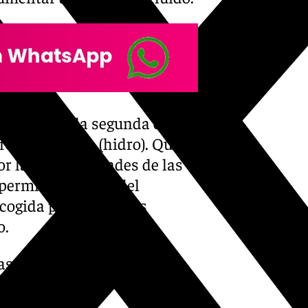
e Vecinas, la segunda es
o camioncito (hidro). Que
 las calles grandes de las
 permitan el paso del
ecogida puntual de los
o.
masam-43-nuevos-vehiculos-