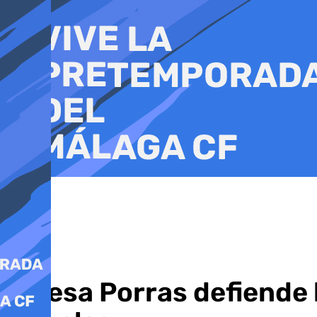
Ir
al
contenido
Teresa Porras defiende l