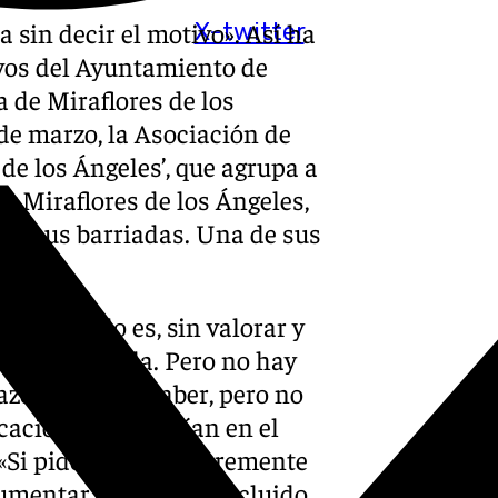
 sin decir el motivo». Así ha
X-twitter
ivos del Ayuntamiento de
na de Miraflores de los
de marzo, la Asociación de
de los Ángeles’, que agrupa a
y Miraflores de los Ángeles,
 en sus barriadas. Una de sus
han pedido es, sin valorar y
te la plantilla. Pero no hay
azón debe de haber, pero no
icaciones que tenían en el
 «Si piden que se incremente
gumentar algo», ha concluido.