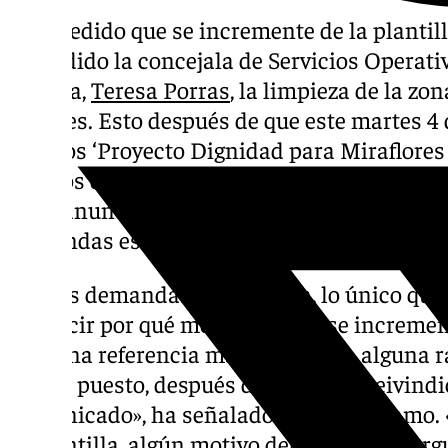
Han pedido que se incremente de la plantilla
defendido la concejala de Servicios Operat
Málaga,
Teresa Porras
, la limpieza de la zo
Ángeles. Esto después de que este martes 4 
Vecinos ‘Proyecto Dignidad para Miraflores 
vecinos de Camino Suárez, Victoria Eugenia 
haya anunciado el inicio de movilizaciones
demandas es «mucha más limpieza».
«De las demandas de limpieza, lo único que 
sin decir por qué motivo, es que se incremen
ninguna referencia más al por qué, alguna r
la han puesto, después de todas las reivind
comunicado», ha señalado la edil del ramo.
la plantilla, algún motivo deben tener, o ar