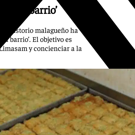
rio a barrio’
 Consistorio malagueño ha
a barrio’. El objetivo es
e Limasam y concienciar a la