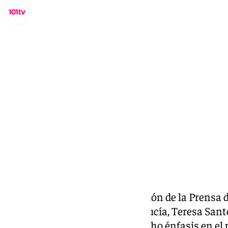
Miguel Alfonso
lunes, 30 septiembre 2024, 18:58
Compartir:
La vicepresidenta de la Asociación de la Prensa 
Colegio de Periodistas de Andalucía, Teresa Sant
‘Llegó la hora’ de 101TV y ha hecho énfasis en el