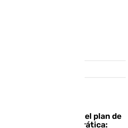
Andalucía
Teresa Santos, sobre el plan de
regeneración democrática: