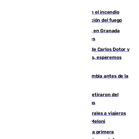
Activado el nivel 2 de emergencia en el incendio
forestal de Niebla por la compleja evolución del fuego
Controlado un incendio de rastrojos en Granada
junto a la autovía y al Callejón de Nogales
Juanfran Funes, sobre las lesiones de Carlos Dotor y
Fernando Calero: “Estamos preocupados, esperemos
que no sea nada”
Felipe VI refuerza los lazos con Colombia antes de la
llegada del nuevo presidente
Fernando Calero y Carlos Dotor se retiraron del
encuentro contra el Ceuta con molestias
España restablece controles temporales a viajeros
procedentes de Italia como repuesta a Meloni
El Málaga cae ante el Ceuta y suma la primera