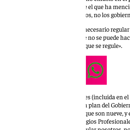
democrática del Gobierno, sobre el que ha menci
tienen que regular a ellos mismos, no los gobier
Pese a eso, ha indicado que «es necesario regular
existen pseudomedios, pero que no se puede hace
que tiene que ser ella misma la que se regule».
«La Red de Colegios Profesionales (incluida en e
democrática del Gobierno) es un plan del Gobier
con los Colegios Profesionales, que son nueve, 
años el Consejo General de Colegios Profesionales
profesión. Nos tenemos que regular nosotros, no