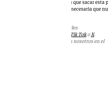
esperanza, entre todos tenemos que sacar esta p
unidos. La información es más necesaria que n
contrario», ha declarado.
Más noticias de
101TV
en las redes
sociales:
Instagram
,
Facebook
,
Tik Tok
o
X
.
Puedes ponerte en contacto con nosotros en el
correo
informativos@101tv.es
Tags:
Últimas noticias