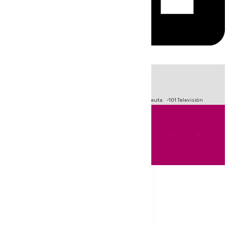
HOY
|
Fútbol
Primera División
LaLiga
Crisis Migratoria en Ceuta
101 Televisión
Andalucía