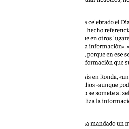
Teresa Santos.
Este pasado fin de semana se ha celebrado el Día
Información, a lo que Santos ha hecho referenc
este asunto. Aprobamos más que en otros lugares
noticias falsas dominan sobre la información». 
los ciudadanos es fundamental, porque en ese se
todo está en peligro por la desinformación que su
Santos, además, ha hecho énfasis en Ronda, «un 
en Andalucía cuenta con 36 medios -aunque pod
explicado que «cuando un medio se somete al sel
comisión deontológica, que analiza la informació
existe de todo».
A los periodistas del futuro les ha mandado un 