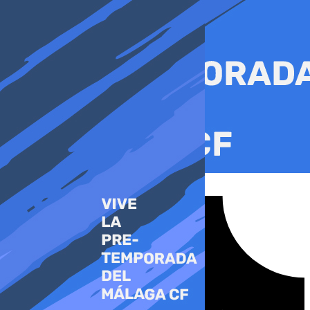
Ir
al
contenido
Tiktok