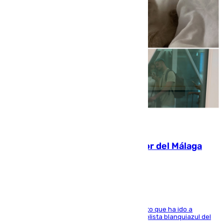
07.08.2026
Isco, la nueva mascota del jugador del Málaga
Dani Lorenzo
El centrocampista marbellí es ‘padre’ de un gato que ha ido a
recoger a Vigo y su nombre es como el exfutbolista blanquiazul del