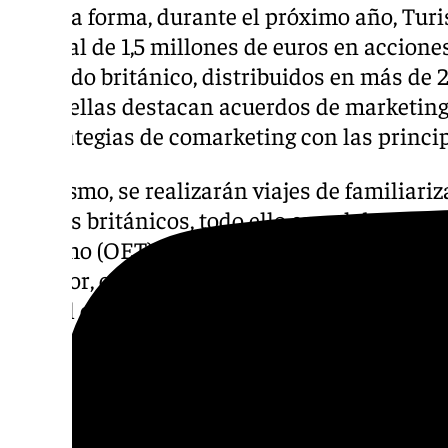
De esta forma, durante el próximo año, Turi
un total de 1,5 millones de euros en accion
mercado británico, distribuidos en más de 2
Entre ellas destacan acuerdos de marketing
y estrategias de comarketing con las princip
Asimismo, se realizarán viajes de familiariz
medios británicos, todo ello en colaboració
Turismo (OET) en Londres, la Consejería de
Exterior, con el objetivo fundamental de co
del Sol como destino turístico de referencia.
«Queremos seguir incrementando el gasto y l
británicos, especialmente fuera de temporad
en la recuperación de la conectividad con R