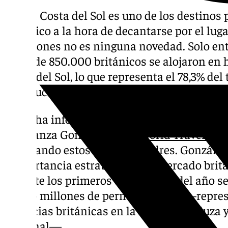
Que la Costa del Sol es uno de los destinos 
británico a la hora de decantarse por el luga
vacaciones no es ninguna novedad. Solo ent
cerca de 850.000 británicos se alojaron en 
Costa del Sol, lo que representa el 78,3% del 
Andalucía y un 9% del total a nivel nacional
Así lo ha informado la consejera delegada d
Esperanza González, en la
World Travel Ma
celebrando estos días en Londres. González
«importancia estratégica» del mercado britá
durante los primeros ocho meses del año se
cuatro millones de pernoctaciones —repres
estancias británicas en la región andaluza y
nacional—.