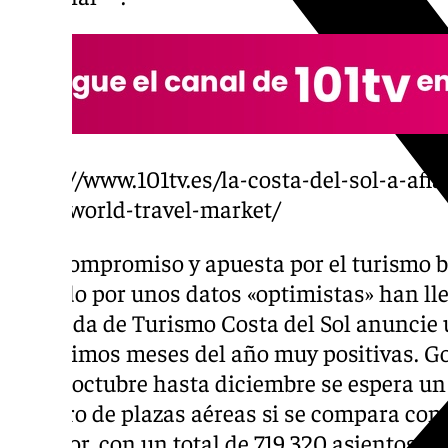
https://www.101tv.es/la-costa-del-sol-a-afi
en-la-world-travel-market/
Este compromiso y apuesta por el turismo b
avalado por unos datos «optimistas» han lle
delegada de Turismo Costa del Sol anuncie 
los últimos meses del año muy positivas. G
desde octubre hasta diciembre se espera un 
número de plazas aéreas si se compara con
anterior, con un total de 719.320 asientos ha