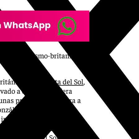
anzar-el-turismo-britanico-
ritánico en la
Costa del Sol
,
vado a que la consejera
unas previsiones de cara a
onzález ha explicado que
incremento del 11,1% en el
 el mismo periodo del año
cia la Costa del Sol.