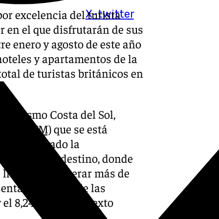
por excelencia del turista
X-twitter
r en el que disfrutarán de sus
re enero y agosto de este año
hoteles y apartamentos de la
total de turistas británicos en
.
e Turismo Costa del Sol,
rket (WTM)
que se está
 ha subrayado la
nico para el destino, donde
 llegaron a generar más de
entando el 76% de las
 el 8,24% en el contexto