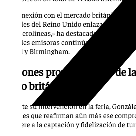
«La conexión con el mercado británico se c
ciudades del Reino Unido enlazadas a nues
ocho aerolíneas,» ha destacado la consejera
ciudades emisoras continúan siendo Londre
Bristol y Birmingham.
Acciones promocionales de la 
suelo británico
Durante su intervención en la feria, Gonzál
acciones que reafirman aún más ese compro
se refiere a la captación y fidelización de tu