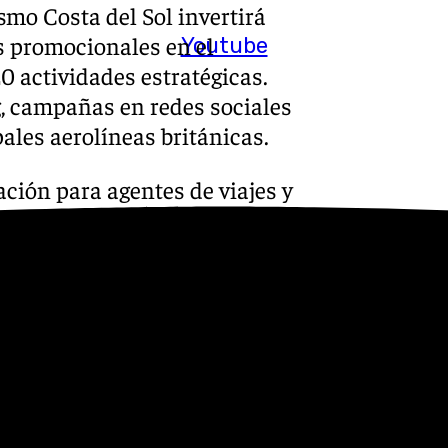
smo Costa del Sol invertirá
es promocionales en el
Youtube
0 actividades estratégicas.
, campañas en redes sociales
ales aerolíneas británicas.
ación para agentes de viajes y
n con la Oficina Española de
 Turismo y Andalucía
nsolidar la imagen de la Costa
a estancia de los turistas
a, y para ello trabajaremos
eino Unido y en la