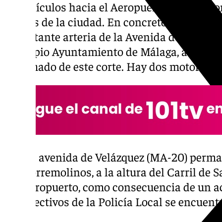
de vehículos hacia el Aeropuerto y zonas c
puntos de la ciudad. En concreto, este accid
importante arteria de la Avenida de Velázq
El propio Ayuntamiento de Málaga, a través 
informado de este corte. Hay dos motoristas
La avenida de Velázquez (MA-20) perma
Torremolinos, a la altura del Carril de Sa
aeropuerto, como consecuencia de un ac
Efectivos de la Policía Local se encuent