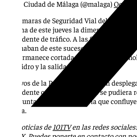
— Ciudad de Málaga (@malaga)
October
Las cámaras de Seguridad Vial del Ayuntam
mañana de este jueves la dimensión de ese 
el accidente de tráfico. A las 8.20, las rede
informaban de este suceso en la avenida de
que permanece cortada en sentido Torremolin
San Isidro y la salida del Aeropuerto.
Efectivos de la Policía Local se han despleg
el accidente cuanto antes y que se pudiera r
hora punta de la mañana en la que confluy
Málaga.
Más noticias de
101TV
en las redes sociales
Tok
o
X
. Puedes ponerte en contacto con nos