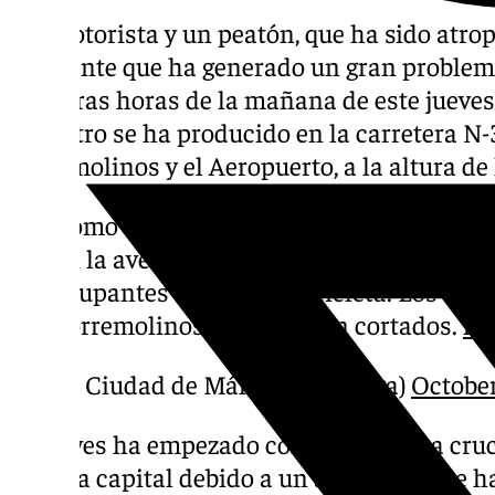
Un motorista y un peatón, que ha sido atrop
accidente que ha generado un gran problema
primeras horas de la mañana de este jueves
siniestro se ha producido en la carretera N-
Torremolinos y el Aeropuerto, a la altura de
Como consecuencia del accidente regist
en la avenida de Velázquez (MA-21), han 
ocupantes de una motocicleta. Los tres 
Torremolinos permanecen cortados.
ht
— Ciudad de Málaga (@malaga)
October
El jueves ha empezado con caos en una cruci
Málaga capital debido a un accidente que h