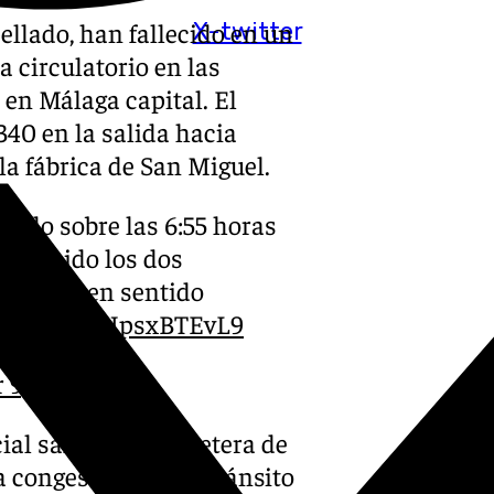
ellado, han fallecido en un
X-twitter
 circulatorio en las
 en Málaga capital. El
340 en la salida hacia
 la fábrica de San Miguel.
rado sobre las 6:55 horas
fallecido los dos
carriles en sentido
tps://t.co/HpsxBTEvL9
 9, 2025
al salida por carretera de
a congestionado el tránsito