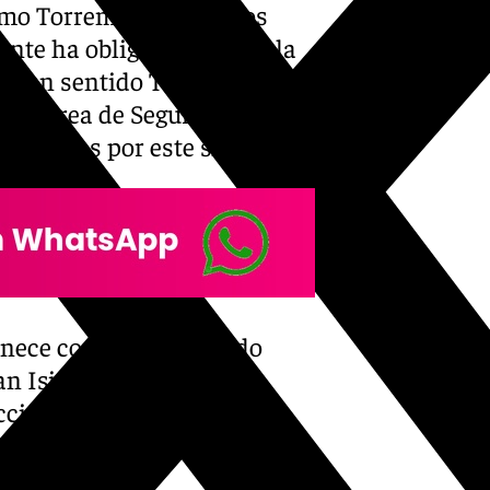
omo Torremolinos u otros
ente ha obligado a cortar la
uez en sentido Torremolinos.
del Área de Seguridad, ha
 muertos por este siniestro.
nece cortada en sentido
n Isidro y la salida del
cidente de tráfico.
ran en la zona.