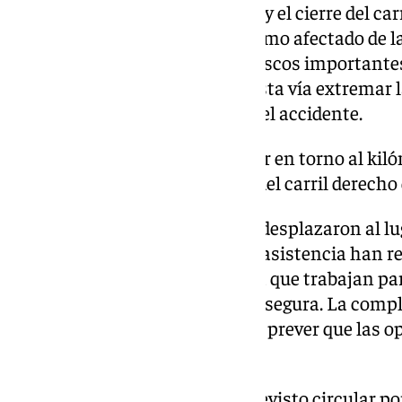
La presencia del tráiler volcado y el cierre del c
retenciones puntuales en el tramo afectado de l
situación no ha derivado en atascos importante
conductores que circulan por esta vía extremar 
velocidad al pasar por la zona del accidente.
El accidente ha tenido lugar en torno al ki
capital, obligando al corte del carril derecho
Los servicios de emergencia se desplazaron al luga
aviso del vuelco. Las labores de asistencia han r
efectivos de auxilio en carretera que trabajan par
proceder a su retirada de forma segura. La comp
vehículos de gran tonelaje hace prever que las 
durante varias horas.
Los conductores que tengan previsto circular p