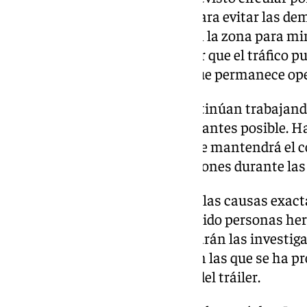
considerar rutas alternativas para evitar las dem
está regulando la circulación en la zona para mi
en el flujo vehicular y garantizar que el tráfico
forma más lenta, por el carril que permanece ope
Los equipos de emergencia continúan trabajando
normalidad en la circulación lo antes posible. Has
completamente de la calzada, se mantendrá el cor
podrían prolongarse las retenciones durante la
Se desconocen por el momento las causas exact
del vehículo pesado ni si ha habido personas her
autoridades competentes iniciarán las investig
esclarecer las circunstancias en las que se ha pr
finalicen las tareas de retirada del tráiler.