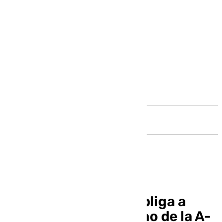
Andalucía
Un camión volcado obliga a
cortar el carril derecho de la A-