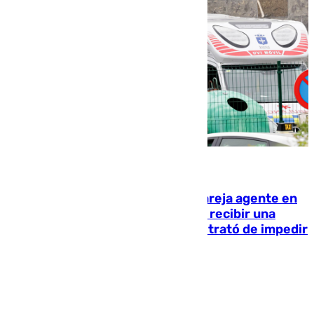
05.08.2026
Un guardia civil asesina a su expareja agente en
el cuartel de Llanes y muere tras recibir una
agresión de otro compañero que trató de impedir
la acción