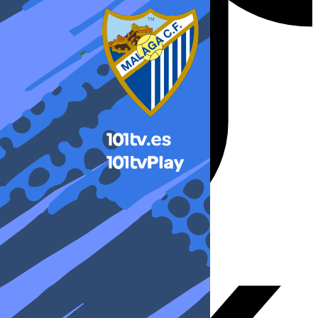
X-twitter