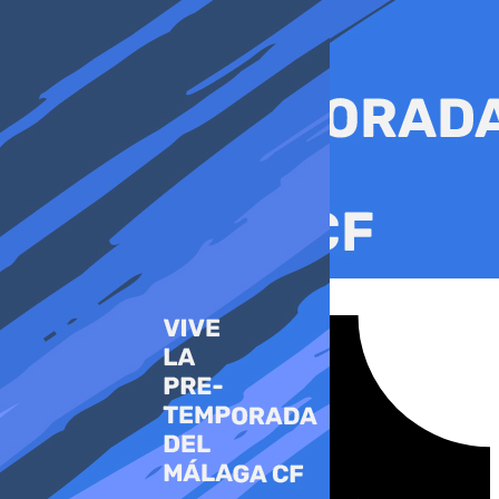
Ir
al
contenido
Tiktok