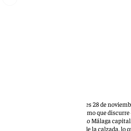
Miguel Alfonso
viernes, 28 noviembre 2025, 08:54
Compartir:
Un tráiler ha volcado este viernes 28 de noviemb
altura del kilómetro 22, en el tramo que discurre
Villanueva de Cauche, en sentido Málaga capital
tumbado sobre el lado derecho de la calzada, lo q