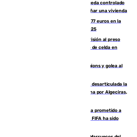
El incendio forestal de San Roque queda controlado
tras obligar a evacuar a 19 familias y dañar una vivienda
Los malagueños gastarán de media 77 euros en la
Feria de Málaga 2026, menos que en 2025
El Supremo ratifica los 17 años de prisión al preso
que mató estrangulado a su compañero de celda en
Morón
El Betis supera el examen de Champions y golea al
Arsenal en Dublín (1-3)
Golpe internacional al narcotráfico: desarticulada la
red que introdujo 21 toneladas de cocaína por Algeciras,
Málaga y Valencia
El Gobierno niega que Infantino haya prometido a
Marruecos la final del Mundial 2030: "La FIFA ha sido
tajante"
Podemos y Sumar piden expulsar a Marruecos del