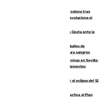
Rodrigo negocia su fichaje por el Barcelona tras
romper negociaciones con el Madrid y revoluciona el
mercado
El Rey traslada a Vivas su respaldo a Ceuta ante la
crisis migratoria
El primer ciclo de las carreras de caballos de
Sanlúcar arranca este sábado con 27 pura sangres
Continúan los cierres de parques caninos en Sevilla:
se detectan alimentos que contienen elementos
peligrosos
Estos son los mejores sitios para ver el eclipse del 12
de agosto en la provincia de Málaga
Otro incendio en Granada: el fuego activa al Plan
Infoca en Pinos Puente