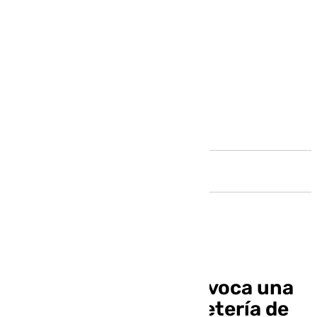
Andalucía
Un escape de gas provoca una
explosión en una cafetería de