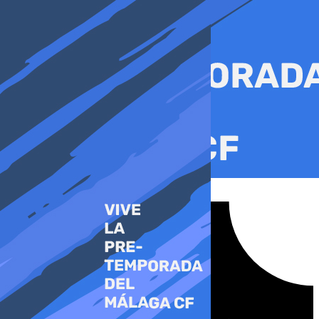
Ir
al
contenido
Tiktok