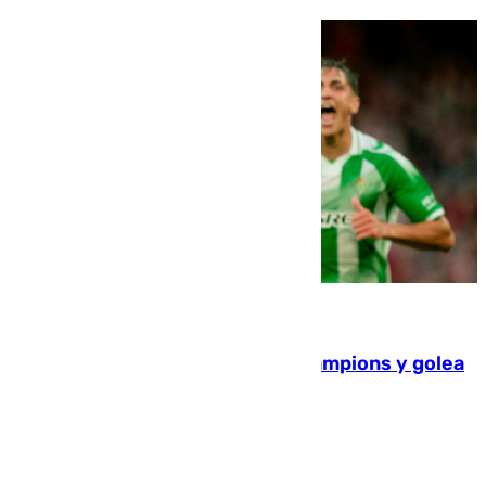
06.08.2026
El Betis supera el examen de Champions y golea
al Arsenal en Dublín (1-3)