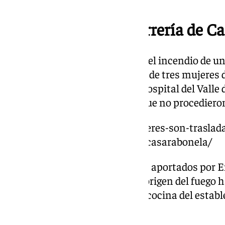
Incendio en una churrería de C
El pasado lunes 9 de diciembre, el incendio de u
Casarabonela obligó al traslado de tres mujeres de
tuvieron que ser evacuadas al hospital del Valle 
afectadas por el incendio, aunque no procedieron
https://www.101tv.es/tres-mujeres-son-traslad
incendio-en-una-churreria-en-casarabonela/
En aquel caso, y según los datos aportados por E
bomberos especificaron que el origen del fuego 
extractora y en la freidora de la cocina del esta
gran humareda en el local.