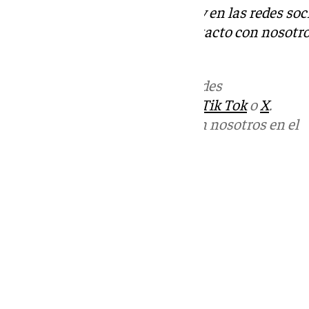
Descubre más noticias de 101Tv en las redes soc
Tok
o
X
. Puedes ponerte en contacto con nosotro
informativos@101tv.es
.
Más noticias de
101TV
en las redes
sociales:
Instagram
,
Facebook
,
Tik Tok
o
X
.
Puedes ponerte en contacto con nosotros en el
correo
informativos@101tv.es
Tags:
Últimas noticias