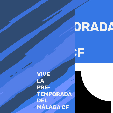
Ir
al
contenido
Tiktok