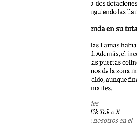
socorrer a los vecinos del edificio, dos dotaci
sobre el terreno para seguir extinguiendo las ll
La llamas afectaron a la vivienda en su tot
Los efectivos comprobaron que las llamas habían
que se originaron en su totalidad. Además, el i
daños en el hueco de escaleras, las puertas colin
planta y el ascensor. Varios vecinos de la zona
difundieron vídeos sobre lo sucedido, aunque fi
solventarse durata la noche del martes.
Más noticias de
101TV
en las redes
sociales:
Instagram
,
Facebook
,
Tik Tok
o
X
.
Puedes ponerte en contacto con nosotros en el
correo
informativos@101tv.es