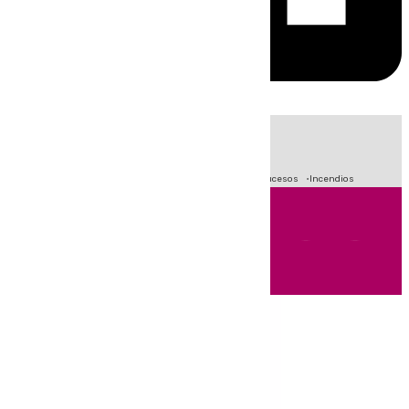
HOY
|
Fútbol
Primera División
Crisis Migratoria en Ceuta
Sucesos
Incendios
Andalucía