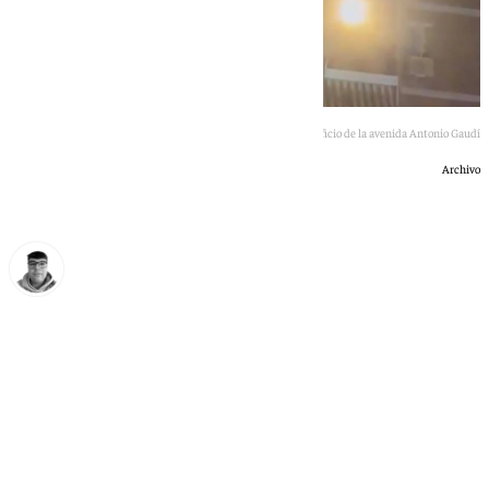
Imagen del momento del incendio en el edificio de la avenida Antonio Gaudí
Archivo
Eloy Rodríguez
miércoles, 20 mayo 2026, 08:29
Compartir: