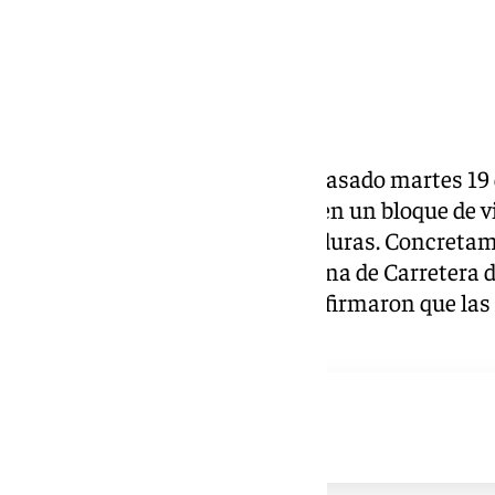
En torno a las 22.00 horas del pasado martes 19 
Málaga un aparatoso incendio en un bloque de v
una persona herida por quemaduras. Concretamen
avenida Antonio Gaudí, en la zona de Carretera 
desalojadas y los bomberos confirmaron que las 
viviendas en su totalidad.