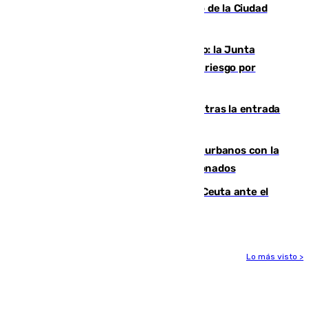
de los blanquiazules en busca del Trofeo de la Ciudad
Autónoma
Málaga, en alerta por el virus del Nilo: la Junta
decreta Campanillas como zona de alto riesgo por
varios casos recientes
El Gobierno registra 1.342 menores tras la entrada
masiva del pasado 30 de julio
Cádiz despide seis «puntos negros» urbanos con la
orden de retirada para quioscos abandonados
La Armada suma cuatro buques en Ceuta ante el
aviso de un nuevo cruce el 15 de agosto
Lo más visto >
Más noticias