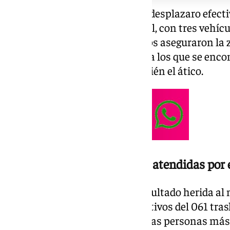
Hasta el lugar de los hechos se desplazaro efect
de Pirámides, Teatinos y Central, con tres vehí
escala y dos ligeros. Los efectivos aseguraron la
varios vecinos, concretamente a los que se encon
novena plaza, incluyendo también el ático.
Un herido y varias personas atendidas por 
A causa de este incendio, ha resultado herida a
quemaduras recibidas. Los efectivos del 061 tras
hospitalario y atendieron a varias personas más 