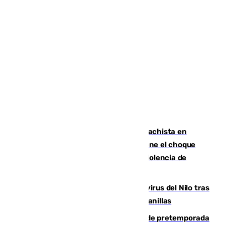
Moreno condena el último crimen machista en
Benahavís mientras el Gobierno mantiene el choque
con la Junta por las competencias de violencia de
género
Málaga refuerza la vigilancia por el virus del Nilo tras
detectar un mosquito positivo en Campanillas
Málaga-Ceuta: cuarto compromiso de pretemporada