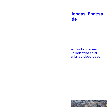
06.08.2026
Más potencia para las Tres Mil Viviendas: Endesa
pone en marcha un nuevo centro de
transformación
A través de su filial de redes e-distribución, ha activado un nuevo
centro de transformación instalado en la calle La Celestina en el
Polígono Sur de Sevilla que servirá para reforzar la red eléctrica con
una máquina transformadora de 630 kVA