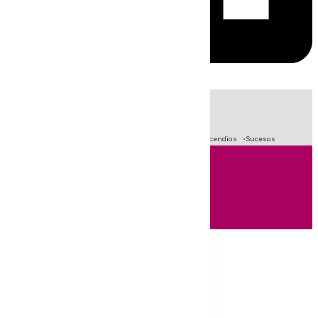
HOY
|
Fútbol
Primera División
Crisis Migratoria en Ceuta
Incendios
Sucesos
Andalucía