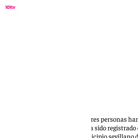
Lynx Devs
domingo, 23 marzo 2025, 14:11
Compartir:
Una mujer ha fallecido y otras tres personas ha
incendio de vivienda. El fuego ha sido registrad
domingo 23 de marzo en el
municipio sevillano d