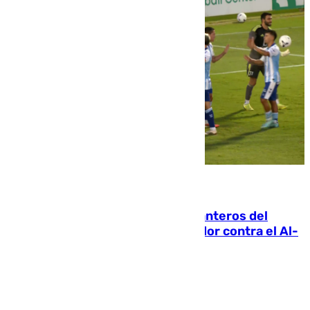
06.08.2026
Ya se han estrenado los tres delanteros del
Málaga: Eneko Jauregui, bigoleador contra el Al-
Arabi SC