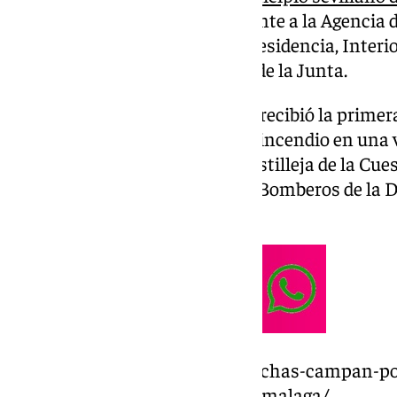
ha informado el 112, perteneciente a la Agencia
adscrita a la Consejería de la Presidencia, Interio
Simplificación Administrativa de la Junta.
El teléfono de Emergencias 112 recibió la primer
09.50 horas, informando de un incendio en una v
Pasaje Médico Juan Lara, en Castilleja de la Cues
se desplazaron efectivos de los Bomberos de la D
sanitarios y Policía Local.
https://www.101tv.es/narcolanchas-campan-po
persecucion-sevilla-y-hallazgo-malaga/