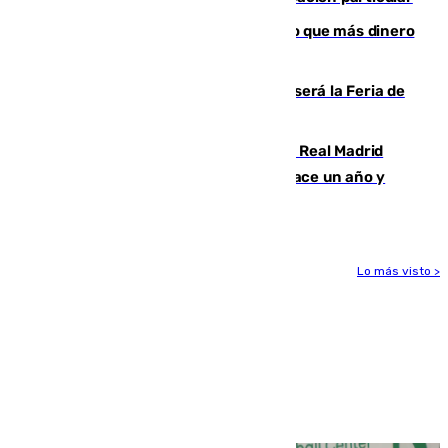
Juanlu Sánchez, el sexto canterano que más dinero
deja en las arcas del Sevilla
Talleres, escape room y música: así será la Feria de
la Juventud Cofrade de Málaga
El fichaje más caro de la historia del Real Madrid
costaba 105 millones de euros menos hace un año y
jugaba en Leganés
Lo más visto >
Más noticias
Ver más >