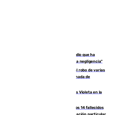
El acalde de Niebla cree que el incendio que ha
afectado a dos aldeas se originó "por una negligencia"
Golpe cofrade en Jaén: investigan el robo de varias
joyas de la Virgen de la Fuensanta Coronada de
Alcaudete
Con Málaga exige duplicar los Puntos Violeta en la
Feria de Málaga
La Justicia ofrece a las familias de los 14 fallecidos
en el incendio de Los Gallardos ser acusación particular