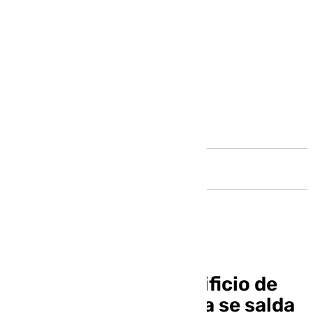
Andalucía
Un incendio en un edificio de
Castilleja de la Cuesta se salda