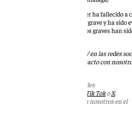
Según fuentes del 061, una mujer ha fallecido a 
persona está herida de carácter grave y ha sido 
Rocío. Otras dos personas menos graves han sid
Juan de Dios.
Descubre más noticias de 101TV en las redes soc
Tok
o
X
. Puedes ponerte en contacto con nosotro
informativos@101tv.es
Más noticias de
101TV
en las redes
sociales:
Instagram
,
Facebook
,
Tik Tok
o
X
.
Puedes ponerte en contacto con nosotros en el
correo
informativos@101tv.es
Tags: