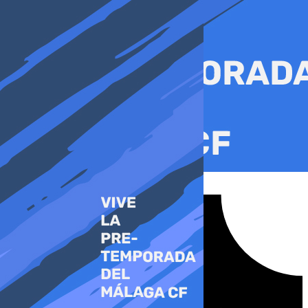
Ir
al
contenido
Tiktok