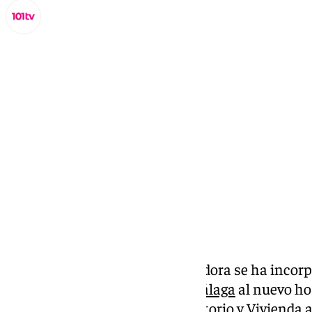
Miguel Alfonso
viernes, 28 noviembre 2025, 12:35
Compartir:
Un segundo equipo de pantalladora se ha incorpo
la prolongación del
Metro de Málaga
al nuevo hos
Fomento, Articulación del Territorio y Vivienda a