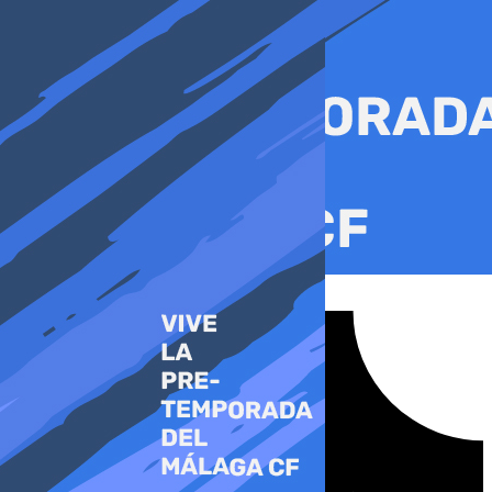
Ir
al
contenido
Tiktok