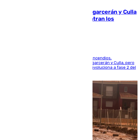
Incendios de Castellón: Sierra Engarcerán y Culla
evolucionan positivamente y centran los
esfuerzos en Tírig
La UME se suma al operativo de control de los incendios,
progresando adecuadamente los de Sierra Engarcerán y Culla, pero
centrando todo el empeño en el de Culla, que evoluciona a fase 2 del
PEIF