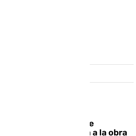
Andalucía
Un segundo equipo de
pantalladora se suma a la obra