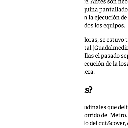
partir del próximo 9 de diciembre. Antes son nec
mantenimiento tanto de la máquina pantallador
auxiliares, a fin de comenzar con la ejecución de
completado la instalación de todos los equipos.
Con ambas máquinas pantalladoras, se estuvo t
la prolongación al Nuevo Hospital (Guadalmedina
ejecución del 100% de las pantallas el pasado s
primer tramo se avanza en la ejecución de la losa
recinto de la futura estación Hilera.
¿Qué son las pantallas?
Las pantallas son muros longitudinales que delim
estación a lo largo de todo el recorrido del Metro
está construyendo con el método del cut&cover, 