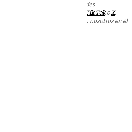
Más noticias de
101TV
en las redes
sociales:
Instagram
,
Facebook
,
Tik Tok
o
X
.
Puedes ponerte en contacto con nosotros en el
correo
informativos@101tv.es
Tags:
Últimas noticias