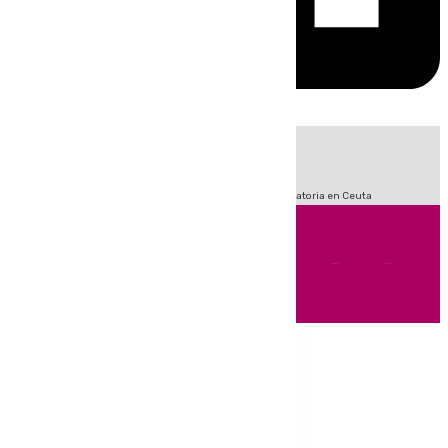
HOY
|
Sucesos
Fútbol
LaLiga
Primera División
Crisis Migratoria en Ceuta
Andalucía