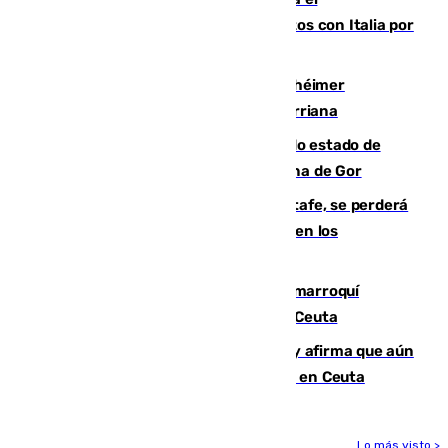
restablecimiento de controles fronterizos con Italia por
vía aérea y marítima
Hallan sin vida al granadino con Alzhéimer
desaparecido hace una semana en Churriana
Encuentran un cadáver en avanzado estado de
descomposición en la localidad granadina de Gor
Christantus Uche, delantero del Getafe, se perderá
toda la temporada por varias fracturas en los
ligamentos de su rodilla derecha
Expulsado de España un ciudadano marroquí
condenado por allanar una vivienda en Ceuta
Vivas niega la versión del Gobierno y afirma que aún
quedan entre 8.000 y 11.000 migrantes en Ceuta
Lo más visto >