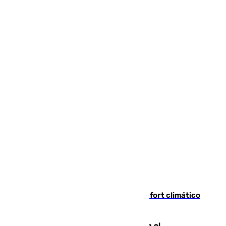
Málaga contabiliza 148 zonas de confort climático
para enfrentar las altas temperaturas
Marlaska notifica a la Unión Europea el