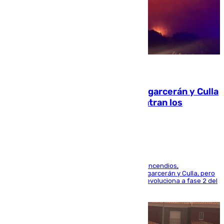
08.08.2026
Incendios de Castellón: Sierra Engarcerán y Culla
evolucionan positivamente y centran los
esfuerzos en Tírig
La UME se suma al operativo de control de los incendios,
progresando adecuadamente los de Sierra Engarcerán y Culla, pero
centrando todo el empeño en el de Culla, que evoluciona a fase 2 del
PEIF