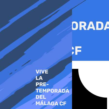
Ir
al
contenido
Tiktok