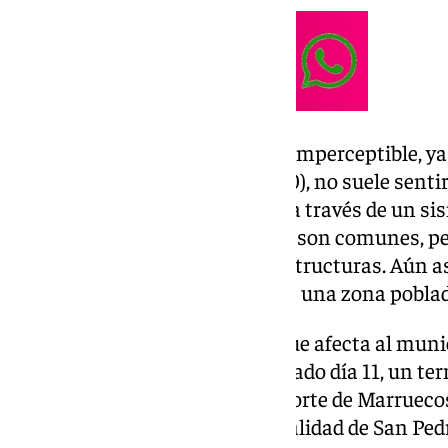
Sin embargo, el seísmo ha sido imperceptible, y
en la escala de Richter (de 0 a 10), no suele sent
muy débil y que solo se detecta a través de un si
terremotos de magnitudes 2 y 3 son comunes, p
no afectan ni a personas ni a estructuras. Aún as
epicentro se encuentra cerca de una zona poblad
Este sería el tercer terremoto que afecta al mun
en estos últimos 30 días. El pasado día 11, un te
escala Ritcher, que sacudió el norte de Marruecos
Marbella, en concreto, en la localidad de San Ped