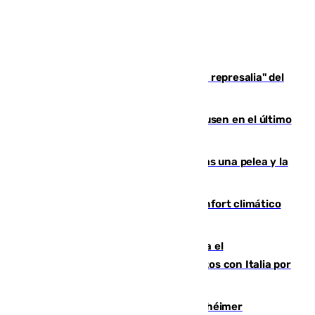
Italia responde ante las "medidas de represalia" del
Gobierno de Sánchez
El Sevilla se desinfla ante el Leverkusen en el último
ensayo (1-2)
Tensión en la prisión de Alhaurín tras una pelea y la
incautación de un punzón
Málaga contabiliza 148 zonas de confort climático
para enfrentar las altas temperaturas
Marlaska notifica a la Unión Europea el
restablecimiento de controles fronterizos con Italia por
vía aérea y marítima
Hallan sin vida al granadino con Alzhéimer