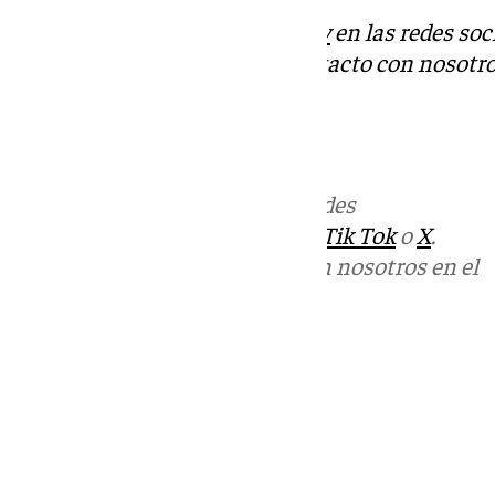
Descubre más noticias de
101Tv
en las redes soc
Tok
o
X
. Puedes ponerte en contacto con nosotro
informativos@101tv.es
Más noticias de
101TV
en las redes
sociales:
Instagram
,
Facebook
,
Tik Tok
o
X
.
Puedes ponerte en contacto con nosotros en el
correo
informativos@101tv.es
Tags:
Últimas noticias