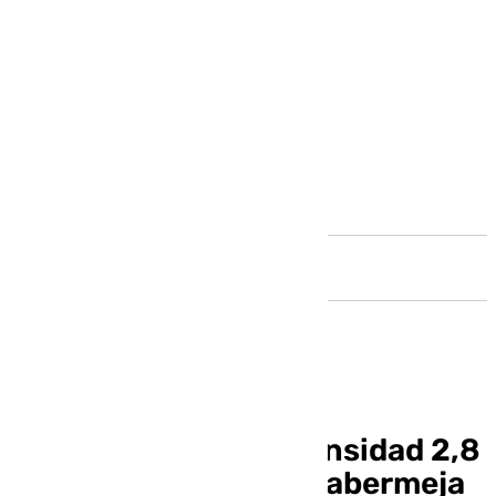
Andalucía
Un terremoto de intensidad 2,8
se hace sentir en Casabermeja