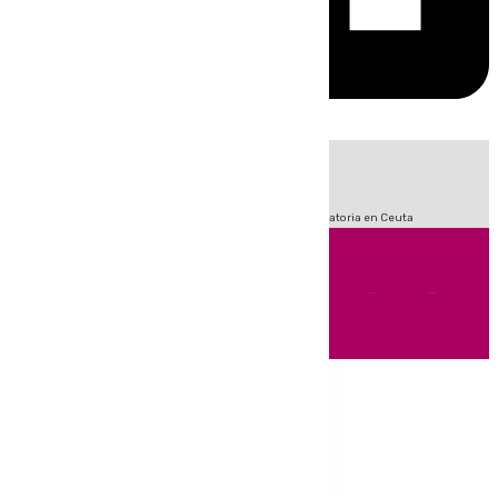
HOY
|
Sucesos
Fútbol
LaLiga
Primera División
Crisis Migratoria en Ceuta
Andalucía