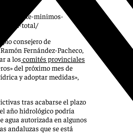
lhorce-bate-minimos-
acidad-total/
opio consejero de
l, Ramón Fernández-Pacheco,
ar a los
comités provinciales
eros» del próximo mes de
hídrica y adoptar medidas»,
ctivas tras acabarse el plazo
del año hidrológico podría
de agua autorizada en algunos
ias andaluzas que se está