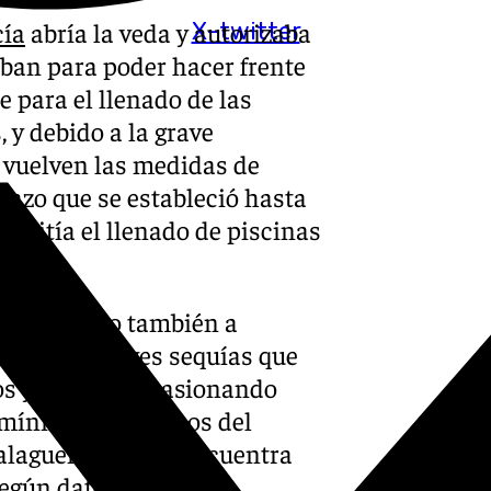
cía
abría la veda y autorizaba
X-twitter
ban para poder hacer frente
e para el llenado de las
 y debido a la grave
, vuelven las medidas de
 plazo que se estableció hasta
permitía el llenado de piscinas
Málaga sino también a
 por las graves sequías que
os y que está ocasionando
 mínimos históricos del
alagueña, que se encuentra
egún datos de la red