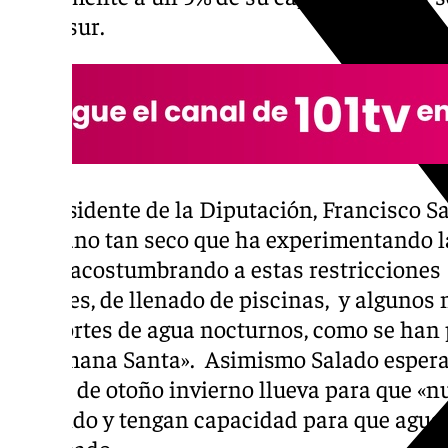
Hidrosur.
El presidente de la Diputación, Francisco S
el verano tan seco que ha experimentando 
que ir acostumbrando a estas restricciones 
jardines, de llenado de piscinas, y algunos
eso, cortes de agua nocturnos, como se han 
de Semana Santa». Asimismo Salado espera
meses de otoño invierno llueva para que «n
llenando y tengan capacidad para que agu
destacado.