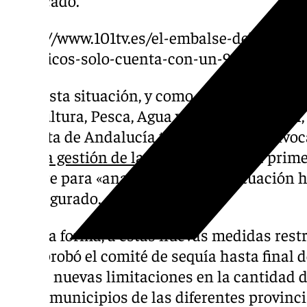
https://www.101tv.es/el-embalse-del-guada
historicos-solo-cuenta-con-un-9-de-su-cap
Ante esta situación, y como anunciaba el pr
Agricultura, Pesca, Agua y Desarrollo Rura
la Junta de Andalucía tiene previsto convoc
para la gestión de la sequía
de aquí «a prim
octubre para «analizar cuál es la situación 
ha asegurado.
De esta forma, a estas nuevas medidas restri
que aprobó el comité de sequía hasta final 
unirse nuevas limitaciones en la cantidad 
de los municipios de las diferentes provinc