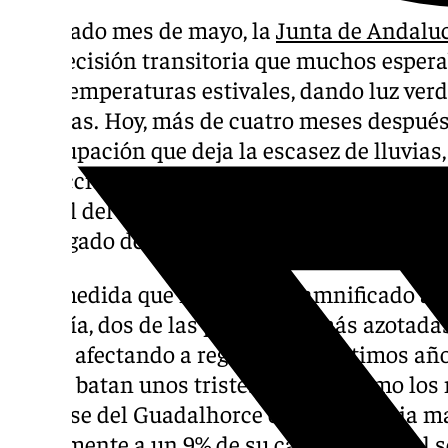
El pasado mes de mayo, la
Junta de Andalu
una decisión transitoria que muchos espera
a las temperaturas estivales, dando luz verd
piscinas. Hoy, más de cuatro meses después,
preocupación que deja la escasez de lluvias
restricción a la provincia con el fin de este
el final del año hidrológico y con el que se 
y el regado de jardines.
Una medida que no solo ha damnificado a 
Almería, dos de las provincias más azotadas
llevan afectando a región en los últimos añ
que se batan unos tristes récords, como los
embalse del Guadalhorce en la provincia m
únicamente a un 9% de su capacidad total s