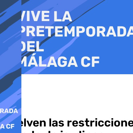
Ir
al
contenido
Vuelven las restriccione