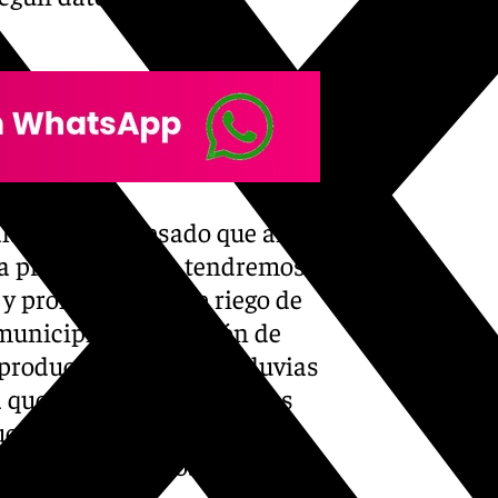
alado, ha expresado que ante
la provincia «nos tendremos
y prohibiciones de riego de
 municipios, en función de
producido ante de las lluvias
 que durante los próximos
uestros embalses se vayan
antemos unos años más», ha