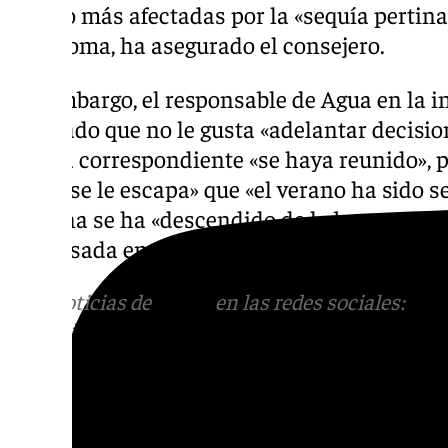
viendo más afectadas por la «sequía pertin
autónoma, ha asegurado el consejero.
Sin embargo, el responsable de Agua en la i
señalado que no le gusta «adelantar decisio
sequía correspondiente «se haya reunido», p
nadie se le escapa» que «el verano ha sido s
semana se ha «descendido de la barrera psi
embalsada en Andalucía».
Más noticias de
101TV
en las redes sociales:
Ins
correo
informativos@101tv.es
Tags: