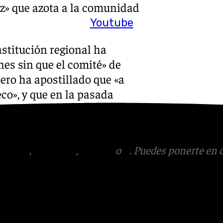
az» que azota a la comunidad
Youtube
nstitución regional ha
nes sin que el comité» de
ero ha apostillado que «a
eco», y que en la pasada
cológica del 30% de agua
tagram
,
Facebook
,
Tik Tok
o
X
. Puedes ponerte en 