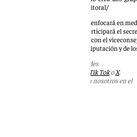
movilidad-y-el-futuro-del-tren-litoral/
Por otro lado, en el grupo que se enfocará en me
corto y medio plazo, también participará el secr
Sostenible del Ministerio, junto con el vicecons
representantes técnicos de la Diputación y de 
Más noticias de
101TV
en las redes
sociales:
Instagram
,
Facebook
,
Tik Tok
o
X
.
Puedes ponerte en contacto con nosotros en el
correo
informativos@101tv.es
Tags:
Últimas noticias