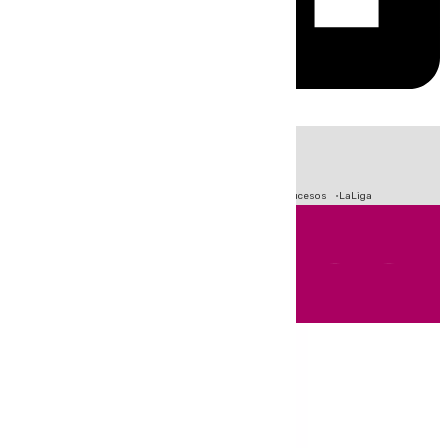
HOY
|
Fútbol
Primera División
Crisis Migratoria en Ceuta
Sucesos
LaLiga
Andalucía