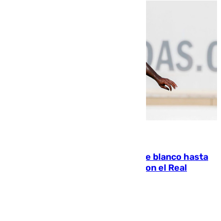
06.08.2026
Vinícius Júnior seguirá vestido de blanco hasta
2032 tras cerrar su renovación con el Real
Madrid