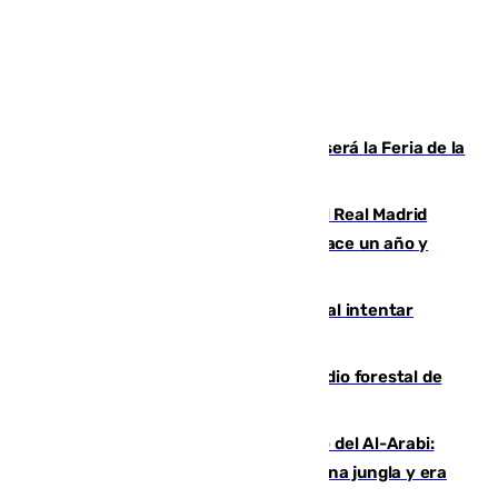
Talleres, escape room y música: así será la Feria de la
Juventud Cofrade de Málaga
El fichaje más caro de la historia del Real Madrid
costaba 105 millones de euros menos hace un año y
jugaba en Leganés
Ceuta suma 82 fallecidos en el mar al intentar
cruzar la frontera española
Huelva eleva a emergencia el incendio forestal de
Niebla
Juanfran Funes, sobre el duro juego del Al-Arabi:
“Por momentos nos hemos metido en una jungla y era