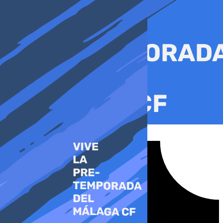
Ir
al
contenido
Tiktok