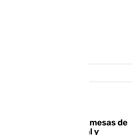
Andalucía
Ya hay fecha para las mesas de
trabajo del tren litoral y