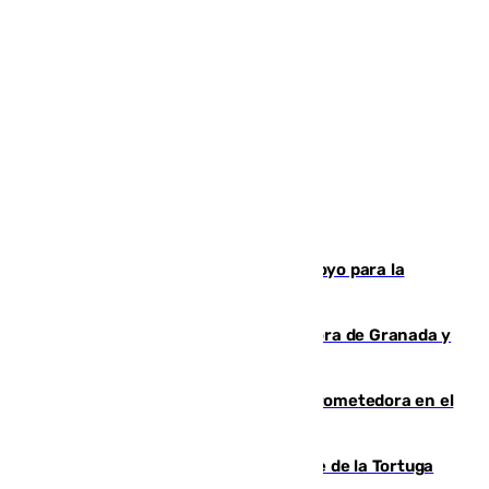
Venezuela agradece a España su apoyo para la
reconstrucción tras los terremotos
Arde un coche en el Puerto de la Mora de Granada y
provoca un incendio forestal
El año 2007, una generación muy prometedora en el
mundo del fútbol
Incendio forestal en el paraje Monte de la Tortuga