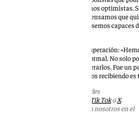
final: «Con Haitam y Dorrio somos optimistas.
los vamos a recuperar, pero sí pensamos que qui
eliminatoria, en caso de que fuésemos capaces d
conseguir que estuviesen».
Hay trabajo contrarreloj de recuperación: «Hemo
equipo está cansado como es normal. No solo por e
parte más importante es recuperarlos. Fue un pa
es máxima. El apoyo que estamos recibiendo es
Más noticias de
101TV
en las redes
sociales:
Instagram
,
Facebook
,
Tik Tok
o
X
.
Puedes ponerte en contacto con nosotros en el
correo
informativos@101tv.es
Tags: