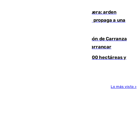
de Málaga
Incendio en un vertedero de Antequera: arden
chatarra, muebles y palets y el fuego se propaga a una
zona de monte
Las Palmas conquista el Trofeo Ramón de Carranza
y somete a un Cádiz que no termina de arrancar
El incendio de Niebla alcanza las 8.000 hectáreas y
mantiene desalojadas a 474 personas
Lo más visto >
Más noticias
Ver más >