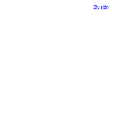
Fútbol
LaLiga
Primera División
Segunda División
Últimas noticias