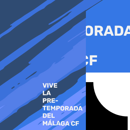
Ir
al
contenido
Tiktok