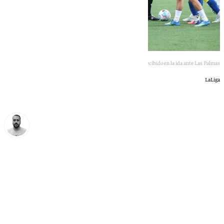
Dani Lorenzo tras un golpe recibido en la ida ante Las Palmas
LaLiga
Pedro Jiménez
martes, 9 junio 2026, 17:19
Compartir: