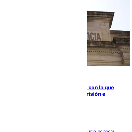
06.08.2026
Agrede sexualmente a una mujer con la que
quedó por Instagram: dos años prisión e
indemnización de 9.000 euros
El condenado, que reconoció los hechos en el juicio, no podrá