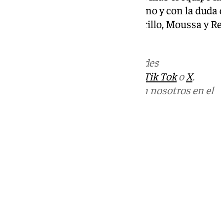
máxima categoría. Sin el sevillano y con la duda
contrato, quedarían Pastor, Murillo, Moussa y Re
incógnita de la lesión.
Más noticias de
101TV
en las redes
sociales:
Instagram
,
Facebook
,
Tik Tok
o
X
.
Puedes ponerte en contacto con nosotros en el
correo
informativos@101tv.es
Tags:
Últimas noticias