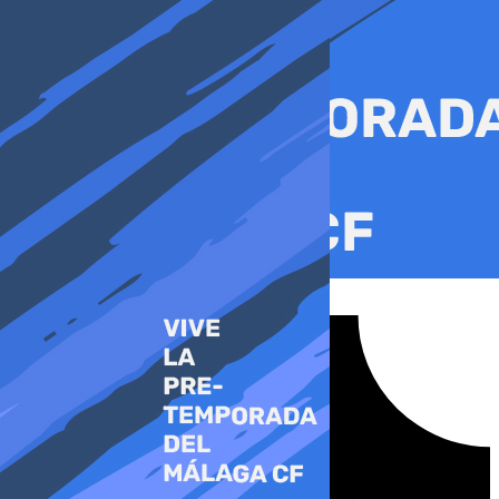
Ir
al
contenido
Tiktok