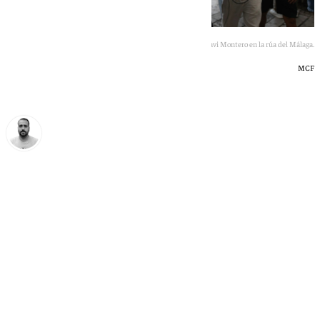
Javi Montero en la rúa del Málaga.
MCF
Pedro Jiménez
sábado, 27 junio 2026, 19:14
Compartir: