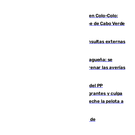
Vozinha, recibido como una estrella en Colo-Colo:
casi 30.000 aficionados arropan al héroe de Cabo Verde
en su presentación
Vithas Málaga crece en cirugías, consultas externas
y altas en el primer semestre de 2026
Mejoras del agua en la Axarquía malagueña: se
sustituye una tubería de 50 años para frenar las averías
de agua en El Borge y Almáchar
Bendodo asegura que los gobiernos del PP
"cumplirán la ley" sobre los menores migrantes y culpa
al Gobierno por "inestabilidad": "Que no eche la pelota a
las comunidades"
Una ONG malagueña ganará un año de
comunicación gratuita con Apecom