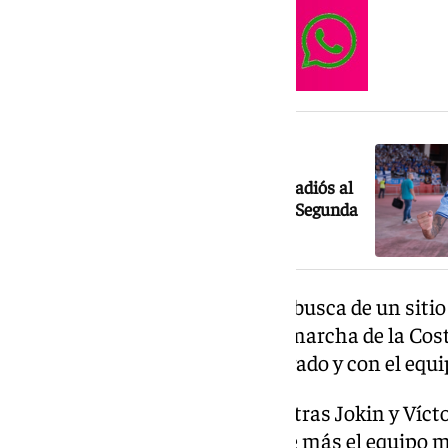
NOTICIA RELACIONADA
Víctor García se marcha del Málaga: adiós al
autor del centro que dio el ascenso a Segunda
Montero aterrizó en Málaga en busca de un sitio
contradictoria en el Racing. Se marcha de la Cos
central que más partidos ha jugado y con el equi
Se trata de la tercera despedida tras Jokin y Víct
parcela donde deberá reforzarse más el equipo ma