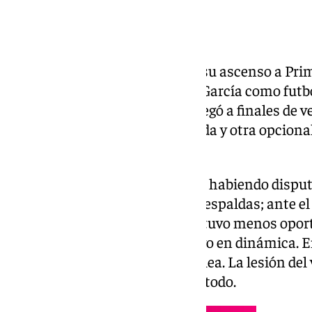
Nueva salida en el Málaga tras su ascenso a Pri
une a Jokin Gabilondo y Víctor García como futb
club blanquiazul. El sevillano llegó a finales de
Monte. Firmó por una temporada y otra opcional
ha ejecutado esa opción.
El central de 27 años se marcha habiendo disput
como titular, y con un gol a sus espaldas; ante el
Funes al banquillo malacitano tuvo menos oport
2026 volvió al once y se mantuvo en dinámica. En
jugó, estando por detrás de Galilea. La lesión de
la puerta y ha acabado jugando todo.